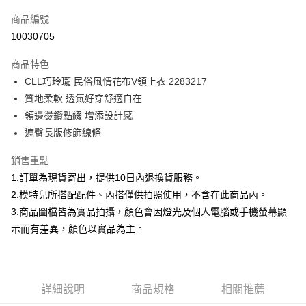
信用卡一次付款
商品編號
信用卡分期付款
10030705
3 期 0 利率 每期
NT$219
21家銀行
商品特色
合作金庫商業銀行
第一商業銀行
超商取貨付款
CLL巧玲瓏 民俗風情花布V領上衣 2283217
華南商業銀行
彰化商業銀行
質地柔軟 透氣好穿舒適自在
LINE Pay
上海商業儲蓄銀行
台北富邦商業銀行
國泰世華商業銀行
兆豐國際商業銀行
領邊燙鑽點綴 增添設計感
Apple Pay
臺灣中小企業銀行
台中商業銀行
遮臀長版修飾線條
匯豐（台灣）商業銀行
華泰商業銀行
街口支付
聯邦商業銀行
遠東國際商業銀行
銷售重點
元大商業銀行
永豐商業銀行
悠遊付
1.訂單為現貨寄出，提供10日內退換貨服務。
玉山商業銀行
星展（台灣）商業銀行
2.模特兒所搭配配件、內搭僅供拍照使用，不含在此商品內。
台新國際商業銀行
中國信託商業銀行
Google Pay
3.商品圖檔皆為實品拍攝，顏色會因燈光及個人電腦或手機螢幕顯
台灣樂天信用卡公司
大哥付你分期
示而有差異，顏色以實品為主。
相關說明
【大哥付你分期使用說明】
AFTEE先享後付
1.本服務由台灣大哥大提供，台灣大哥大用戶可立即使用無須另外申請。
2.付款方式選擇「大哥付你分期」，訂單成立後會自動跳轉到大哥付的交易
相關說明
詳細說明
商品規格
相關推薦
流程，驗證手機門號後，選擇欲分期的期數、繳款截止日，確認付款後即完
【關於「AFTEE先享後付」】