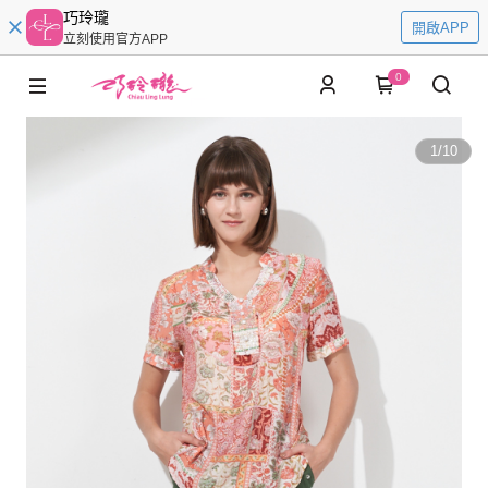
巧玲瓏
開啟APP
立刻使用官方APP
0
1
/
10