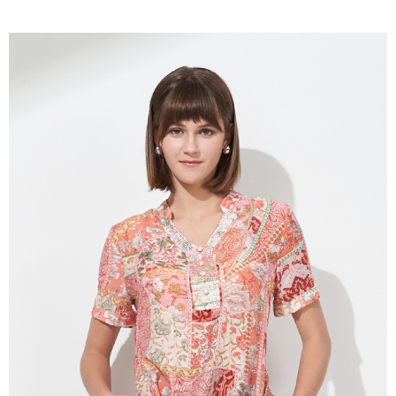
成交易。
ATM付款
AFTEE先享後付是「在收到商品之後才付款」的支付方式。 讓您購物簡單
3.實際核准額度、可分期數及費用金額請依後續交易確認頁面所載為準。
便利好安心！
4.訂單成立30分鐘內，如未前往確認交易或遇審核未通過，訂單將自動取
１．簡單：不需註冊會員、不需綁卡、不需儲值。
運送方式
消。如遇「轉專審核」未通過狀況，表示未達大哥付你分期系統評分，恕無
２．便利：只要手機號碼，簡訊認證，即可結帳。
法說明評估內容。
３．安心：先確認商品／服務後，再付款。
全家取貨付款
【繳款方式說明】
1.分期款項不併入電信帳單，「大哥付你分期」於每月結算日後寄送繳費提
每筆NT$120，滿NT$2,000(含以上)免運費
【「AFTEE先享後付」結帳流程】
醒簡訊。
１．於結帳方式選擇「AFTEE先享後付」後，將跳轉至「AFTEE先享後付」
2.透過簡訊連結打開帳單後，可選擇「超商條碼／台灣大直營門市／銀行轉
7-11取貨付款
結帳頁面，進行簡訊認證並確認金額後，即可完成結帳。
帳／街口支付／iPASS MONEY」等通路繳費。
２．訂單成立數日內，您將收到繳費通知簡訊。
每筆NT$120，滿NT$2,000(含以上)免運費
３．收到繳費通知簡訊後14天內，點擊此簡訊中的連結，可透過四大超商／
【注意事項】
ATM／網路銀行／等多元方式進行付款，方視為交易完成。
宅配
1.本服務係由「台灣大哥大股份有限公司」（以下簡稱本公司）所提供，讓
※ 請注意：結帳手續完成當下不需立刻繳費，但若您需要取消訂單，請聯絡
用戶於交易時，得透過本服務購買商品或服務，並由商店將買賣／分期付款
每筆NT$120，滿NT$2,000(含以上)免運費
購買商品的店家。未經商家同意取消之訂單仍視為有效，需透過AFTEE先享
買賣價金債權讓與本公司後，依約使用本公司帳單繳交帳款。
後付繳納相關費用。
2.基於同意付款使用「大哥付你分期」之契約關係目的，商店將以您的個人
※ 交易是否成功請以「AFTEE先享後付 」之結帳頁面顯示為準，若有關於
資料（包含姓名、電話或地址）提供予台灣大哥大進項蒐集、處理及利用，
是否繳費成功／繳費後需取消欲退款等相關疑問，請聯繫「AFTEE先享後付
由本公司與您本人進行分期帳單所需資料之確認、核對及更正。
客戶支援中心」
https://netprotections.freshdesk.com/support/home
3.完整用戶服務條款，請詳閱以下連結：
https://oppay.tw/userRule
【注意事項】
１．透過由恩沛科技股份有限公司提供之「AFTEE先享後付」服務完成之交
易，需依本服務之必要範圍內提供個人資料，並將交易相關給付款項請求債
權轉讓予恩沛科技股份有限公司。
２．關於個人資料處理事宜，請瀏覽以下網址：
https://aftee.tw/terms/#terms3