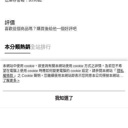
低庫存警報｜$398起
評價
喜歡這個商品嗎？購買後給他一個好評吧
本分類熱銷
全站排行
本網站中使用 cookie，欲查詢有關本網站使用 cookie 方式之詳情，及若您不希
熱門標籤
望在電腦上使用 cookie 時應如何變更電腦的 cookie 設定，請參閱本網站「
隱私
權條款
」之 Cookie 聲明。您繼續使用本網站即表示您同意本公司得按本網站使
用條款之 Cookie 聲明使用 cookie。
了解更多 >
我知道了