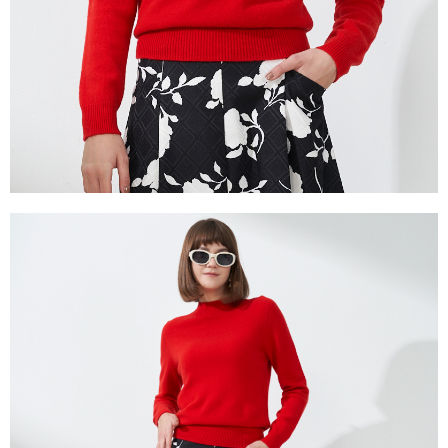
２．關於個人資料處理事宜，請瀏覽以下網址：
https://aftee.tw/terms/#terms3
３．未成年的使用者請事先徵得法定代理人或監護人之同意方可使用
「AFTEE先享後付」，若未經同意申辦者引起之損失，本公司不負相關責
任。
４．使用「AFTEE先享後付」時，將依據個別帳號之用戶狀況，依本公司即
時審查核予不同之上限額度；若仍有額度不足之情形，本公司將視審查結果
請求用戶進行身份認證。
５．嚴禁一人註冊多個帳號或使用他人資訊註冊。若發現惡意使用之情形，
恩沛科技股份有限公司將有權停止該用戶之使用額度並採取法律行動。