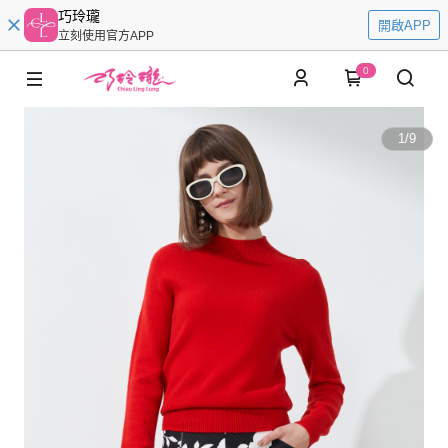
巧玲瓏
開啟APP
立刻使用官方APP
0
1
/
9