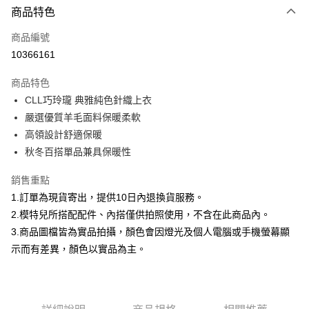
商品特色
信用卡一次付款
商品編號
信用卡分期付款
10366161
3 期 0 利率 每期
NT$860
21家銀行
商品特色
合作金庫商業銀行
第一商業銀行
超商取貨付款
CLL巧玲瓏 典雅純色針織上衣
華南商業銀行
彰化商業銀行
嚴選優質羊毛面料保暖柔軟
LINE Pay
上海商業儲蓄銀行
台北富邦商業銀行
國泰世華商業銀行
兆豐國際商業銀行
高領設計舒適保暖
Apple Pay
臺灣中小企業銀行
台中商業銀行
秋冬百搭單品兼具保暖性
匯豐（台灣）商業銀行
華泰商業銀行
街口支付
聯邦商業銀行
遠東國際商業銀行
銷售重點
元大商業銀行
永豐商業銀行
悠遊付
1.訂單為現貨寄出，提供10日內退換貨服務。
玉山商業銀行
星展（台灣）商業銀行
2.模特兒所搭配配件、內搭僅供拍照使用，不含在此商品內。
台新國際商業銀行
中國信託商業銀行
Google Pay
3.商品圖檔皆為實品拍攝，顏色會因燈光及個人電腦或手機螢幕顯
台灣樂天信用卡公司
大哥付你分期
示而有差異，顏色以實品為主。
相關說明
【大哥付你分期使用說明】
AFTEE先享後付
1.本服務由台灣大哥大提供，台灣大哥大用戶可立即使用無須另外申請。
2.付款方式選擇「大哥付你分期」，訂單成立後會自動跳轉到大哥付的交易
相關說明