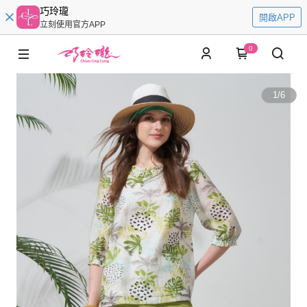
巧玲瓏
開啟APP
立刻使用官方APP
0
1
/
6