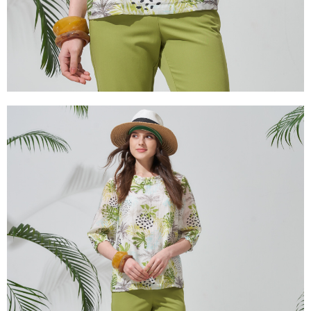
３．未成年的使用者請事先徵得法定代理人或監護人之同意方可使用
「AFTEE先享後付」，若未經同意申辦者引起之損失，本公司不負相關責
任。
４．使用「AFTEE先享後付」時，將依據個別帳號之用戶狀況，依本公司即
時審查核予不同之上限額度；若仍有額度不足之情形，本公司將視審查結果
請求用戶進行身份認證。
５．嚴禁一人註冊多個帳號或使用他人資訊註冊。若發現惡意使用之情形，
恩沛科技股份有限公司將有權停止該用戶之使用額度並採取法律行動。