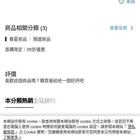
客服
商品相關分類 (3)
查看全部
▍春夏商品
精選商品
首購限定｜88折優惠
評價
喜歡這個商品嗎？購買後給他一個好評吧
本分類熱銷
全站排行
本網站中使用 cookie，欲查詢有關本網站使用 cookie 方式之詳情，及若您不希
熱門標籤
望在電腦上使用 cookie 時應如何變更電腦的 cookie 設定，請參閱本網站「
隱私
權條款
」之 Cookie 聲明。您繼續使用本網站即表示您同意本公司得按本網站使
用條款之 Cookie 聲明使用 cookie。
了解更多 >