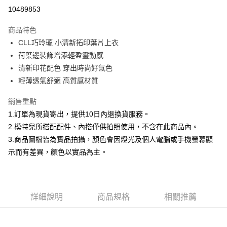
信用卡分期付款
10489853
3 期 0 利率 每期
NT$660
21家銀行
商品特色
合作金庫商業銀行
第一商業銀行
超商取貨付款
CLL巧玲瓏 小清新拓印葉片上衣
華南商業銀行
彰化商業銀行
荷葉邊裝飾增添輕盈靈動感
LINE Pay
上海商業儲蓄銀行
台北富邦商業銀行
國泰世華商業銀行
兆豐國際商業銀行
清新印花配色 穿出時尚好氣色
Apple Pay
臺灣中小企業銀行
台中商業銀行
輕薄透氣舒適 高質感材質
匯豐（台灣）商業銀行
華泰商業銀行
街口支付
聯邦商業銀行
遠東國際商業銀行
銷售重點
元大商業銀行
永豐商業銀行
悠遊付
1.訂單為現貨寄出，提供10日內退換貨服務。
玉山商業銀行
星展（台灣）商業銀行
2.模特兒所搭配配件、內搭僅供拍照使用，不含在此商品內。
台新國際商業銀行
中國信託商業銀行
Google Pay
3.商品圖檔皆為實品拍攝，顏色會因燈光及個人電腦或手機螢幕顯
台灣樂天信用卡公司
全盈+PAY
示而有差異，顏色以實品為主。
大哥付你分期
相關說明
【大哥付你分期使用說明】
詳細說明
商品規格
相關推薦
AFTEE先享後付
1.本服務由台灣大哥大提供，台灣大哥大用戶可立即使用無須另外申請。
2.付款方式選擇「大哥付你分期」，訂單成立後會自動跳轉到大哥付的交易
相關說明
流程，驗證手機門號後，選擇欲分期的期數、繳款截止日，確認付款後即完
【關於「AFTEE先享後付」】