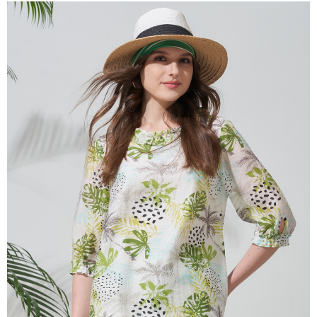
成交易。
ATM付款
AFTEE先享後付是「在收到商品之後才付款」的支付方式。 讓您購物簡單
3.實際核准額度、可分期數及費用金額請依後續交易確認頁面所載為準。
便利好安心！
4.訂單成立30分鐘內，如未前往確認交易或遇審核未通過，訂單將自動取
１．簡單：不需註冊會員、不需綁卡、不需儲值。
運送方式
消。如遇「轉專審核」未通過狀況，表示未達大哥付你分期系統評分，恕無
２．便利：只要手機號碼，簡訊認證，即可結帳。
法說明評估內容。
３．安心：先確認商品／服務後，再付款。
全家取貨付款
【繳款方式說明】
1.分期款項不併入電信帳單，「大哥付你分期」於每月結算日後寄送繳費提
每筆NT$120，滿NT$2,000(含以上)免運費
【「AFTEE先享後付」結帳流程】
醒簡訊。
１．於結帳方式選擇「AFTEE先享後付」後，將跳轉至「AFTEE先享後付」
2.透過簡訊連結打開帳單後，可選擇「超商條碼／台灣大直營門市／銀行轉
7-11取貨付款
結帳頁面，進行簡訊認證並確認金額後，即可完成結帳。
帳／街口支付／iPASS MONEY」等通路繳費。
２．訂單成立數日內，您將收到繳費通知簡訊。
每筆NT$120，滿NT$2,000(含以上)免運費
３．收到繳費通知簡訊後14天內，點擊此簡訊中的連結，可透過四大超商／
【注意事項】
ATM／網路銀行／等多元方式進行付款，方視為交易完成。
宅配
1.本服務係由「台灣大哥大股份有限公司」（以下簡稱本公司）所提供，讓
※ 請注意：結帳手續完成當下不需立刻繳費，但若您需要取消訂單，請聯絡
用戶於交易時，得透過本服務購買商品或服務，並由商店將買賣／分期付款
每筆NT$120，滿NT$2,000(含以上)免運費
購買商品的店家。未經商家同意取消之訂單仍視為有效，需透過AFTEE先享
買賣價金債權讓與本公司後，依約使用本公司帳單繳交帳款。
後付繳納相關費用。
2.基於同意付款使用「大哥付你分期」之契約關係目的，商店將以您的個人
※ 交易是否成功請以「AFTEE先享後付 」之結帳頁面顯示為準，若有關於
資料（包含姓名、電話或地址）提供予台灣大哥大進項蒐集、處理及利用，
是否繳費成功／繳費後需取消欲退款等相關疑問，請聯繫「AFTEE先享後付
由本公司與您本人進行分期帳單所需資料之確認、核對及更正。
客戶支援中心」
https://netprotections.freshdesk.com/support/home
3.完整用戶服務條款，請詳閱以下連結：
https://oppay.tw/userRule
【注意事項】
１．透過由恩沛科技股份有限公司提供之「AFTEE先享後付」服務完成之交
易，需依本服務之必要範圍內提供個人資料，並將交易相關給付款項請求債
權轉讓予恩沛科技股份有限公司。
２．關於個人資料處理事宜，請瀏覽以下網址：
https://aftee.tw/terms/#terms3