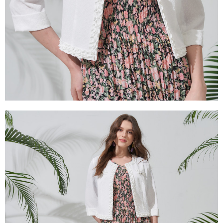
易，需依本服務之必要範圍內提供個人資料，並將交易相關給付款項請求債
權轉讓予恩沛科技股份有限公司。
２．關於個人資料處理事宜，請瀏覽以下網址：
https://aftee.tw/terms/#terms3
３．未成年的使用者請事先徵得法定代理人或監護人之同意方可使用
「AFTEE先享後付」，若未經同意申辦者引起之損失，本公司不負相關責
任。
４．使用「AFTEE先享後付」時，將依據個別帳號之用戶狀況，依本公司即
時審查核予不同之上限額度；若仍有額度不足之情形，本公司將視審查結果
請求用戶進行身份認證。
５．嚴禁一人註冊多個帳號或使用他人資訊註冊。若發現惡意使用之情形，
恩沛科技股份有限公司將有權停止該用戶之使用額度並採取法律行動。