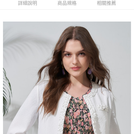
【大哥付你分期使用說明】
詳細說明
商品規格
相關推薦
AFTEE先享後付
1.本服務由台灣大哥大提供，台灣大哥大用戶可立即使用無須另外申請。
2.付款方式選擇「大哥付你分期」，訂單成立後會自動跳轉到大哥付的交易
相關說明
流程，驗證手機門號後，選擇欲分期的期數、繳款截止日，確認付款後即完
【關於「AFTEE先享後付」】
成交易。
ATM付款
AFTEE先享後付是「在收到商品之後才付款」的支付方式。 讓您購物簡單
3.實際核准額度、可分期數及費用金額請依後續交易確認頁面所載為準。
便利好安心！
4.訂單成立30分鐘內，如未前往確認交易或遇審核未通過，訂單將自動取
１．簡單：不需註冊會員、不需綁卡、不需儲值。
運送方式
消。如遇「轉專審核」未通過狀況，表示未達大哥付你分期系統評分，恕無
２．便利：只要手機號碼，簡訊認證，即可結帳。
法說明評估內容。
３．安心：先確認商品／服務後，再付款。
全家取貨付款
【繳款方式說明】
1.分期款項不併入電信帳單，「大哥付你分期」於每月結算日後寄送繳費提
每筆NT$120，滿NT$2,000(含以上)免運費
【「AFTEE先享後付」結帳流程】
醒簡訊。
１．於結帳方式選擇「AFTEE先享後付」後，將跳轉至「AFTEE先享後付」
2.透過簡訊連結打開帳單後，可選擇「超商條碼／台灣大直營門市／銀行轉
7-11取貨付款
結帳頁面，進行簡訊認證並確認金額後，即可完成結帳。
帳／街口支付／iPASS MONEY」等通路繳費。
２．訂單成立數日內，您將收到繳費通知簡訊。
每筆NT$120，滿NT$2,000(含以上)免運費
３．收到繳費通知簡訊後14天內，點擊此簡訊中的連結，可透過四大超商／
【注意事項】
ATM／網路銀行／等多元方式進行付款，方視為交易完成。
宅配
1.本服務係由「台灣大哥大股份有限公司」（以下簡稱本公司）所提供，讓
※ 請注意：結帳手續完成當下不需立刻繳費，但若您需要取消訂單，請聯絡
用戶於交易時，得透過本服務購買商品或服務，並由商店將買賣／分期付款
每筆NT$120，滿NT$2,000(含以上)免運費
購買商品的店家。未經商家同意取消之訂單仍視為有效，需透過AFTEE先享
買賣價金債權讓與本公司後，依約使用本公司帳單繳交帳款。
後付繳納相關費用。
2.基於同意付款使用「大哥付你分期」之契約關係目的，商店將以您的個人
※ 交易是否成功請以「AFTEE先享後付 」之結帳頁面顯示為準，若有關於
資料（包含姓名、電話或地址）提供予台灣大哥大進項蒐集、處理及利用，
是否繳費成功／繳費後需取消欲退款等相關疑問，請聯繫「AFTEE先享後付
由本公司與您本人進行分期帳單所需資料之確認、核對及更正。
客戶支援中心」
https://netprotections.freshdesk.com/support/home
3.完整用戶服務條款，請詳閱以下連結：
https://oppay.tw/userRule
【注意事項】
１．透過由恩沛科技股份有限公司提供之「AFTEE先享後付」服務完成之交