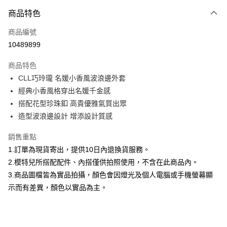
付款方式
商品特色
信用卡一次付款
商品編號
信用卡分期付款
10489899
3 期 0 利率 每期
NT$926
21家銀行
商品特色
合作金庫商業銀行
第一商業銀行
超商取貨付款
CLL巧玲瓏 名媛小香風波浪邊外套
華南商業銀行
彰化商業銀行
經典小香風格穿出名媛千金感
LINE Pay
上海商業儲蓄銀行
台北富邦商業銀行
國泰世華商業銀行
兆豐國際商業銀行
搭配花型珍珠釦 高貴優雅氣質出眾
Apple Pay
臺灣中小企業銀行
台中商業銀行
造型波浪邊設計 增添設計質感
匯豐（台灣）商業銀行
華泰商業銀行
街口支付
聯邦商業銀行
遠東國際商業銀行
銷售重點
元大商業銀行
永豐商業銀行
悠遊付
1.訂單為現貨寄出，提供10日內退換貨服務。
玉山商業銀行
星展（台灣）商業銀行
2.模特兒所搭配配件、內搭僅供拍照使用，不含在此商品內。
台新國際商業銀行
中國信託商業銀行
Google Pay
3.商品圖檔皆為實品拍攝，顏色會因燈光及個人電腦或手機螢幕顯
台灣樂天信用卡公司
全盈+PAY
示而有差異，顏色以實品為主。
大哥付你分期
相關說明