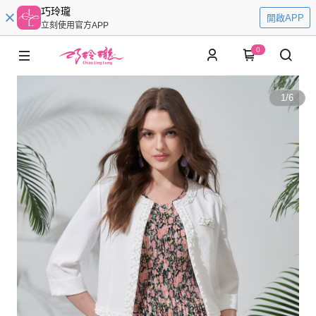
巧玲瓏
開啟APP
立刻使用官方APP
0
1
/
6