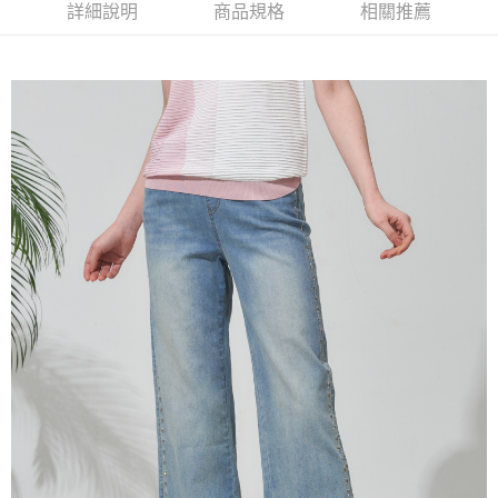
【大哥付你分期使用說明】
詳細說明
商品規格
相關推薦
AFTEE先享後付
1.本服務由台灣大哥大提供，台灣大哥大用戶可立即使用無須另外申請。
2.付款方式選擇「大哥付你分期」，訂單成立後會自動跳轉到大哥付的交易
相關說明
流程，驗證手機門號後，選擇欲分期的期數、繳款截止日，確認付款後即完
【關於「AFTEE先享後付」】
成交易。
ATM付款
AFTEE先享後付是「在收到商品之後才付款」的支付方式。 讓您購物簡單
3.實際核准額度、可分期數及費用金額請依後續交易確認頁面所載為準。
便利好安心！
4.訂單成立30分鐘內，如未前往確認交易或遇審核未通過，訂單將自動取
１．簡單：不需註冊會員、不需綁卡、不需儲值。
運送方式
消。如遇「轉專審核」未通過狀況，表示未達大哥付你分期系統評分，恕無
２．便利：只要手機號碼，簡訊認證，即可結帳。
法說明評估內容。
３．安心：先確認商品／服務後，再付款。
全家取貨付款
【繳款方式說明】
1.分期款項不併入電信帳單，「大哥付你分期」於每月結算日後寄送繳費提
每筆NT$120，滿NT$2,000(含以上)免運費
【「AFTEE先享後付」結帳流程】
醒簡訊。
１．於結帳方式選擇「AFTEE先享後付」後，將跳轉至「AFTEE先享後付」
2.透過簡訊連結打開帳單後，可選擇「超商條碼／台灣大直營門市／銀行轉
7-11取貨付款
結帳頁面，進行簡訊認證並確認金額後，即可完成結帳。
帳／街口支付／iPASS MONEY」等通路繳費。
２．訂單成立數日內，您將收到繳費通知簡訊。
每筆NT$120，滿NT$2,000(含以上)免運費
３．收到繳費通知簡訊後14天內，點擊此簡訊中的連結，可透過四大超商／
【注意事項】
ATM／網路銀行／等多元方式進行付款，方視為交易完成。
宅配
1.本服務係由「台灣大哥大股份有限公司」（以下簡稱本公司）所提供，讓
※ 請注意：結帳手續完成當下不需立刻繳費，但若您需要取消訂單，請聯絡
用戶於交易時，得透過本服務購買商品或服務，並由商店將買賣／分期付款
每筆NT$120，滿NT$2,000(含以上)免運費
購買商品的店家。未經商家同意取消之訂單仍視為有效，需透過AFTEE先享
買賣價金債權讓與本公司後，依約使用本公司帳單繳交帳款。
後付繳納相關費用。
2.基於同意付款使用「大哥付你分期」之契約關係目的，商店將以您的個人
※ 交易是否成功請以「AFTEE先享後付 」之結帳頁面顯示為準，若有關於
資料（包含姓名、電話或地址）提供予台灣大哥大進項蒐集、處理及利用，
是否繳費成功／繳費後需取消欲退款等相關疑問，請聯繫「AFTEE先享後付
由本公司與您本人進行分期帳單所需資料之確認、核對及更正。
客戶支援中心」
https://netprotections.freshdesk.com/support/home
3.完整用戶服務條款，請詳閱以下連結：
https://oppay.tw/userRule
【注意事項】
１．透過由恩沛科技股份有限公司提供之「AFTEE先享後付」服務完成之交