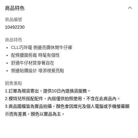
付款方式
商品特色
信用卡一次付款
商品編號
信用卡分期付款
10492230
3 期 0 利率 每期
NT$760
21家銀行
商品特色
合作金庫商業銀行
第一商業銀行
超商取貨付款
CLL巧玲瓏 側邊亮鑽休閒牛仔褲
華南商業銀行
彰化商業銀行
配條腰圍剪裁 時髦有個性
LINE Pay
上海商業儲蓄銀行
台北富邦商業銀行
國泰世華商業銀行
兆豐國際商業銀行
舒適牛仔材質穿著自在
Apple Pay
臺灣中小企業銀行
台中商業銀行
側邊貼鑽設計 增添視覺亮點
匯豐（台灣）商業銀行
華泰商業銀行
街口支付
聯邦商業銀行
遠東國際商業銀行
銷售重點
元大商業銀行
永豐商業銀行
悠遊付
1.訂單為現貨寄出，提供10日內退換貨服務。
玉山商業銀行
星展（台灣）商業銀行
2.模特兒所搭配配件、內搭僅供拍照使用，不含在此商品內。
台新國際商業銀行
中國信託商業銀行
Google Pay
3.商品圖檔皆為實品拍攝，顏色會因燈光及個人電腦或手機螢幕顯
台灣樂天信用卡公司
全盈+PAY
示而有差異，顏色以實品為主。
大哥付你分期
相關說明