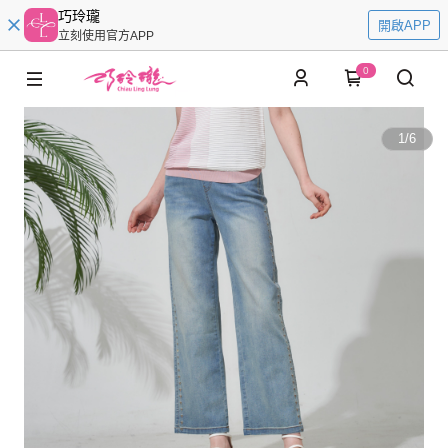
巧玲瓏
開啟APP
立刻使用官方APP
0
1
/
6