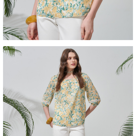
３．未成年的使用者請事先徵得法定代理人或監護人之同意方可使用
「AFTEE先享後付」，若未經同意申辦者引起之損失，本公司不負相關責
任。
４．使用「AFTEE先享後付」時，將依據個別帳號之用戶狀況，依本公司即
時審查核予不同之上限額度；若仍有額度不足之情形，本公司將視審查結果
請求用戶進行身份認證。
５．嚴禁一人註冊多個帳號或使用他人資訊註冊。若發現惡意使用之情形，
恩沛科技股份有限公司將有權停止該用戶之使用額度並採取法律行動。