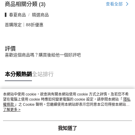
商品相關分類 (3)
查看全部
▍春夏商品
精選商品
首購限定｜88折優惠
評價
喜歡這個商品嗎？購買後給他一個好評吧
本分類熱銷
全站排行
本網站中使用 cookie，欲查詢有關本網站使用 cookie 方式之詳情，及若您不希
熱門標籤
望在電腦上使用 cookie 時應如何變更電腦的 cookie 設定，請參閱本網站「
隱私
權條款
」之 Cookie 聲明。您繼續使用本網站即表示您同意本公司得按本網站使
用條款之 Cookie 聲明使用 cookie。
了解更多 >
我知道了