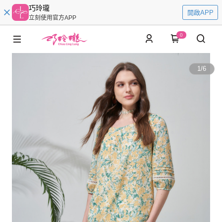
巧玲瓏
開啟APP
立刻使用官方APP
0
1
/
6