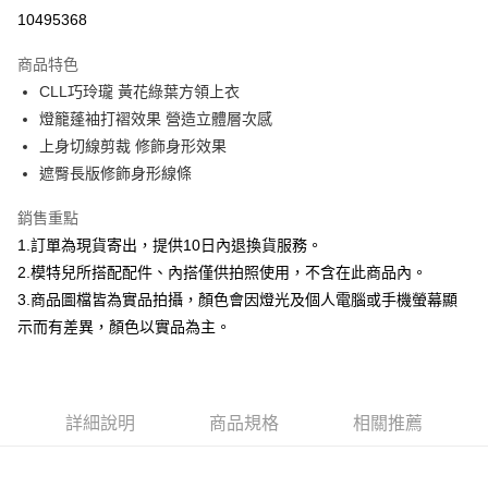
信用卡分期付款
10495368
3 期 0 利率 每期
NT$460
21家銀行
商品特色
合作金庫商業銀行
第一商業銀行
超商取貨付款
CLL巧玲瓏 黃花綠葉方領上衣
華南商業銀行
彰化商業銀行
燈籠蓬袖打褶效果 營造立體層次感
LINE Pay
上海商業儲蓄銀行
台北富邦商業銀行
國泰世華商業銀行
兆豐國際商業銀行
上身切線剪裁 修飾身形效果
Apple Pay
臺灣中小企業銀行
台中商業銀行
遮臀長版修飾身形線條
匯豐（台灣）商業銀行
華泰商業銀行
街口支付
聯邦商業銀行
遠東國際商業銀行
銷售重點
元大商業銀行
永豐商業銀行
悠遊付
1.訂單為現貨寄出，提供10日內退換貨服務。
玉山商業銀行
星展（台灣）商業銀行
2.模特兒所搭配配件、內搭僅供拍照使用，不含在此商品內。
台新國際商業銀行
中國信託商業銀行
Google Pay
3.商品圖檔皆為實品拍攝，顏色會因燈光及個人電腦或手機螢幕顯
台灣樂天信用卡公司
全盈+PAY
示而有差異，顏色以實品為主。
大哥付你分期
相關說明
【大哥付你分期使用說明】
詳細說明
商品規格
相關推薦
AFTEE先享後付
1.本服務由台灣大哥大提供，台灣大哥大用戶可立即使用無須另外申請。
2.付款方式選擇「大哥付你分期」，訂單成立後會自動跳轉到大哥付的交易
相關說明
流程，驗證手機門號後，選擇欲分期的期數、繳款截止日，確認付款後即完
【關於「AFTEE先享後付」】