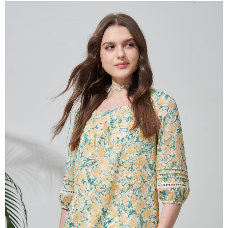
成交易。
ATM付款
AFTEE先享後付是「在收到商品之後才付款」的支付方式。 讓您購物簡單
3.實際核准額度、可分期數及費用金額請依後續交易確認頁面所載為準。
便利好安心！
4.訂單成立30分鐘內，如未前往確認交易或遇審核未通過，訂單將自動取
１．簡單：不需註冊會員、不需綁卡、不需儲值。
運送方式
消。如遇「轉專審核」未通過狀況，表示未達大哥付你分期系統評分，恕無
２．便利：只要手機號碼，簡訊認證，即可結帳。
法說明評估內容。
３．安心：先確認商品／服務後，再付款。
全家取貨付款
【繳款方式說明】
1.分期款項不併入電信帳單，「大哥付你分期」於每月結算日後寄送繳費提
每筆NT$120，滿NT$2,000(含以上)免運費
【「AFTEE先享後付」結帳流程】
醒簡訊。
１．於結帳方式選擇「AFTEE先享後付」後，將跳轉至「AFTEE先享後付」
2.透過簡訊連結打開帳單後，可選擇「超商條碼／台灣大直營門市／銀行轉
7-11取貨付款
結帳頁面，進行簡訊認證並確認金額後，即可完成結帳。
帳／街口支付／iPASS MONEY」等通路繳費。
２．訂單成立數日內，您將收到繳費通知簡訊。
每筆NT$120，滿NT$2,000(含以上)免運費
３．收到繳費通知簡訊後14天內，點擊此簡訊中的連結，可透過四大超商／
【注意事項】
ATM／網路銀行／等多元方式進行付款，方視為交易完成。
宅配
1.本服務係由「台灣大哥大股份有限公司」（以下簡稱本公司）所提供，讓
※ 請注意：結帳手續完成當下不需立刻繳費，但若您需要取消訂單，請聯絡
用戶於交易時，得透過本服務購買商品或服務，並由商店將買賣／分期付款
每筆NT$120，滿NT$2,000(含以上)免運費
購買商品的店家。未經商家同意取消之訂單仍視為有效，需透過AFTEE先享
買賣價金債權讓與本公司後，依約使用本公司帳單繳交帳款。
後付繳納相關費用。
2.基於同意付款使用「大哥付你分期」之契約關係目的，商店將以您的個人
※ 交易是否成功請以「AFTEE先享後付 」之結帳頁面顯示為準，若有關於
資料（包含姓名、電話或地址）提供予台灣大哥大進項蒐集、處理及利用，
是否繳費成功／繳費後需取消欲退款等相關疑問，請聯繫「AFTEE先享後付
由本公司與您本人進行分期帳單所需資料之確認、核對及更正。
客戶支援中心」
https://netprotections.freshdesk.com/support/home
3.完整用戶服務條款，請詳閱以下連結：
https://oppay.tw/userRule
【注意事項】
１．透過由恩沛科技股份有限公司提供之「AFTEE先享後付」服務完成之交
易，需依本服務之必要範圍內提供個人資料，並將交易相關給付款項請求債
權轉讓予恩沛科技股份有限公司。
２．關於個人資料處理事宜，請瀏覽以下網址：
https://aftee.tw/terms/#terms3