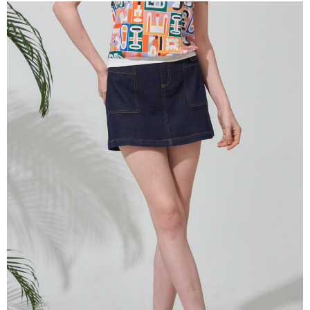
成交易。
ATM付款
AFTEE先享後付是「在收到商品之後才付款」的支付方式。 讓您購物簡單
3.實際核准額度、可分期數及費用金額請依後續交易確認頁面所載為準。
便利好安心！
4.訂單成立30分鐘內，如未前往確認交易或遇審核未通過，訂單將自動取
１．簡單：不需註冊會員、不需綁卡、不需儲值。
運送方式
消。如遇「轉專審核」未通過狀況，表示未達大哥付你分期系統評分，恕無
２．便利：只要手機號碼，簡訊認證，即可結帳。
法說明評估內容。
３．安心：先確認商品／服務後，再付款。
全家取貨付款
【繳款方式說明】
1.分期款項不併入電信帳單，「大哥付你分期」於每月結算日後寄送繳費提
每筆NT$120，滿NT$2,000(含以上)免運費
【「AFTEE先享後付」結帳流程】
醒簡訊。
１．於結帳方式選擇「AFTEE先享後付」後，將跳轉至「AFTEE先享後付」
2.透過簡訊連結打開帳單後，可選擇「超商條碼／台灣大直營門市／銀行轉
7-11取貨付款
結帳頁面，進行簡訊認證並確認金額後，即可完成結帳。
帳／街口支付／iPASS MONEY」等通路繳費。
２．訂單成立數日內，您將收到繳費通知簡訊。
每筆NT$120，滿NT$2,000(含以上)免運費
３．收到繳費通知簡訊後14天內，點擊此簡訊中的連結，可透過四大超商／
【注意事項】
ATM／網路銀行／等多元方式進行付款，方視為交易完成。
宅配
1.本服務係由「台灣大哥大股份有限公司」（以下簡稱本公司）所提供，讓
※ 請注意：結帳手續完成當下不需立刻繳費，但若您需要取消訂單，請聯絡
用戶於交易時，得透過本服務購買商品或服務，並由商店將買賣／分期付款
每筆NT$120，滿NT$2,000(含以上)免運費
購買商品的店家。未經商家同意取消之訂單仍視為有效，需透過AFTEE先享
買賣價金債權讓與本公司後，依約使用本公司帳單繳交帳款。
後付繳納相關費用。
2.基於同意付款使用「大哥付你分期」之契約關係目的，商店將以您的個人
※ 交易是否成功請以「AFTEE先享後付 」之結帳頁面顯示為準，若有關於
資料（包含姓名、電話或地址）提供予台灣大哥大進項蒐集、處理及利用，
是否繳費成功／繳費後需取消欲退款等相關疑問，請聯繫「AFTEE先享後付
由本公司與您本人進行分期帳單所需資料之確認、核對及更正。
客戶支援中心」
https://netprotections.freshdesk.com/support/home
3.完整用戶服務條款，請詳閱以下連結：
https://oppay.tw/userRule
【注意事項】
１．透過由恩沛科技股份有限公司提供之「AFTEE先享後付」服務完成之交
易，需依本服務之必要範圍內提供個人資料，並將交易相關給付款項請求債
權轉讓予恩沛科技股份有限公司。
２．關於個人資料處理事宜，請瀏覽以下網址：
https://aftee.tw/terms/#terms3