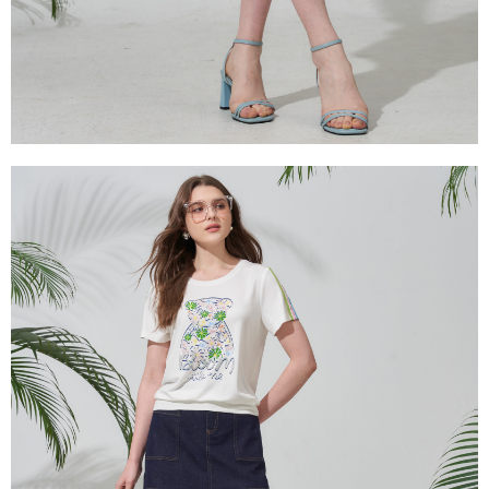
３．未成年的使用者請事先徵得法定代理人或監護人之同意方可使用
「AFTEE先享後付」，若未經同意申辦者引起之損失，本公司不負相關責
任。
４．使用「AFTEE先享後付」時，將依據個別帳號之用戶狀況，依本公司即
時審查核予不同之上限額度；若仍有額度不足之情形，本公司將視審查結果
請求用戶進行身份認證。
５．嚴禁一人註冊多個帳號或使用他人資訊註冊。若發現惡意使用之情形，
恩沛科技股份有限公司將有權停止該用戶之使用額度並採取法律行動。