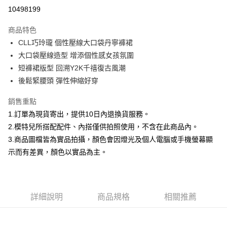
信用卡分期付款
10498199
3 期 0 利率 每期
NT$526
21家銀行
商品特色
合作金庫商業銀行
第一商業銀行
超商取貨付款
CLL巧玲瓏 個性壓線大口袋丹寧褲裙
華南商業銀行
彰化商業銀行
大口袋壓線造型 增添個性感女孩氛圍
LINE Pay
上海商業儲蓄銀行
台北富邦商業銀行
國泰世華商業銀行
兆豐國際商業銀行
短褲裙版型 回溯Y2K千禧復古風潮
Apple Pay
臺灣中小企業銀行
台中商業銀行
後鬆緊腰頭 彈性伸縮好穿
匯豐（台灣）商業銀行
華泰商業銀行
街口支付
聯邦商業銀行
遠東國際商業銀行
銷售重點
元大商業銀行
永豐商業銀行
悠遊付
1.訂單為現貨寄出，提供10日內退換貨服務。
玉山商業銀行
星展（台灣）商業銀行
2.模特兒所搭配配件、內搭僅供拍照使用，不含在此商品內。
台新國際商業銀行
中國信託商業銀行
Google Pay
3.商品圖檔皆為實品拍攝，顏色會因燈光及個人電腦或手機螢幕顯
台灣樂天信用卡公司
全盈+PAY
示而有差異，顏色以實品為主。
大哥付你分期
相關說明
【大哥付你分期使用說明】
詳細說明
商品規格
相關推薦
AFTEE先享後付
1.本服務由台灣大哥大提供，台灣大哥大用戶可立即使用無須另外申請。
2.付款方式選擇「大哥付你分期」，訂單成立後會自動跳轉到大哥付的交易
相關說明
流程，驗證手機門號後，選擇欲分期的期數、繳款截止日，確認付款後即完
【關於「AFTEE先享後付」】