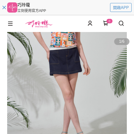
巧玲瓏
開啟APP
立刻使用官方APP
0
1
/
6