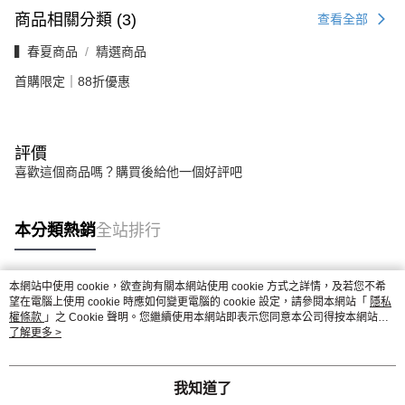
商品相關分類 (3)
查看全部
▍春夏商品
精選商品
首購限定｜88折優惠
評價
喜歡這個商品嗎？購買後給他一個好評吧
本分類熱銷
全站排行
本網站中使用 cookie，欲查詢有關本網站使用 cookie 方式之詳情，及若您不希
熱門標籤
望在電腦上使用 cookie 時應如何變更電腦的 cookie 設定，請參閱本網站「
隱私
權條款
」之 Cookie 聲明。您繼續使用本網站即表示您同意本公司得按本網站使
用條款之 Cookie 聲明使用 cookie。
了解更多 >
我知道了