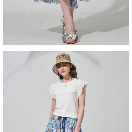
https://aftee.tw/terms/#terms3
３．未成年的使用者請事先徵得法定代理人或監護人之同意方可使用
「AFTEE先享後付」，若未經同意申辦者引起之損失，本公司不負相關責
任。
４．使用「AFTEE先享後付」時，將依據個別帳號之用戶狀況，依本公司即
時審查核予不同之上限額度；若仍有額度不足之情形，本公司將視審查結果
請求用戶進行身份認證。
５．嚴禁一人註冊多個帳號或使用他人資訊註冊。若發現惡意使用之情形，
恩沛科技股份有限公司將有權停止該用戶之使用額度並採取法律行動。