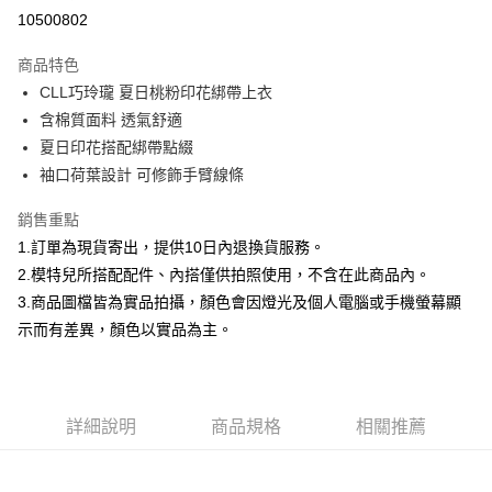
信用卡分期付款
10500802
3 期 0 利率 每期
NT$660
21家銀行
商品特色
合作金庫商業銀行
第一商業銀行
超商取貨付款
CLL巧玲瓏 夏日桃粉印花綁帶上衣
華南商業銀行
彰化商業銀行
含棉質面料 透氣舒適
LINE Pay
上海商業儲蓄銀行
台北富邦商業銀行
國泰世華商業銀行
兆豐國際商業銀行
夏日印花搭配綁帶點綴
Apple Pay
臺灣中小企業銀行
台中商業銀行
袖口荷葉設計 可修飾手臂線條
匯豐（台灣）商業銀行
華泰商業銀行
街口支付
聯邦商業銀行
遠東國際商業銀行
銷售重點
元大商業銀行
永豐商業銀行
悠遊付
1.訂單為現貨寄出，提供10日內退換貨服務。
玉山商業銀行
星展（台灣）商業銀行
2.模特兒所搭配配件、內搭僅供拍照使用，不含在此商品內。
台新國際商業銀行
中國信託商業銀行
Google Pay
3.商品圖檔皆為實品拍攝，顏色會因燈光及個人電腦或手機螢幕顯
台灣樂天信用卡公司
全盈+PAY
示而有差異，顏色以實品為主。
大哥付你分期
相關說明
【大哥付你分期使用說明】
詳細說明
商品規格
相關推薦
AFTEE先享後付
1.本服務由台灣大哥大提供，台灣大哥大用戶可立即使用無須另外申請。
2.付款方式選擇「大哥付你分期」，訂單成立後會自動跳轉到大哥付的交易
相關說明
流程，驗證手機門號後，選擇欲分期的期數、繳款截止日，確認付款後即完
【關於「AFTEE先享後付」】