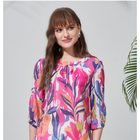
成交易。
ATM付款
AFTEE先享後付是「在收到商品之後才付款」的支付方式。 讓您購物簡單
3.實際核准額度、可分期數及費用金額請依後續交易確認頁面所載為準。
便利好安心！
4.訂單成立30分鐘內，如未前往確認交易或遇審核未通過，訂單將自動取
１．簡單：不需註冊會員、不需綁卡、不需儲值。
運送方式
消。如遇「轉專審核」未通過狀況，表示未達大哥付你分期系統評分，恕無
２．便利：只要手機號碼，簡訊認證，即可結帳。
法說明評估內容。
３．安心：先確認商品／服務後，再付款。
全家取貨付款
【繳款方式說明】
1.分期款項不併入電信帳單，「大哥付你分期」於每月結算日後寄送繳費提
每筆NT$120，滿NT$2,000(含以上)免運費
【「AFTEE先享後付」結帳流程】
醒簡訊。
１．於結帳方式選擇「AFTEE先享後付」後，將跳轉至「AFTEE先享後付」
2.透過簡訊連結打開帳單後，可選擇「超商條碼／台灣大直營門市／銀行轉
7-11取貨付款
結帳頁面，進行簡訊認證並確認金額後，即可完成結帳。
帳／街口支付／iPASS MONEY」等通路繳費。
２．訂單成立數日內，您將收到繳費通知簡訊。
每筆NT$120，滿NT$2,000(含以上)免運費
３．收到繳費通知簡訊後14天內，點擊此簡訊中的連結，可透過四大超商／
【注意事項】
ATM／網路銀行／等多元方式進行付款，方視為交易完成。
宅配
1.本服務係由「台灣大哥大股份有限公司」（以下簡稱本公司）所提供，讓
※ 請注意：結帳手續完成當下不需立刻繳費，但若您需要取消訂單，請聯絡
用戶於交易時，得透過本服務購買商品或服務，並由商店將買賣／分期付款
每筆NT$120，滿NT$2,000(含以上)免運費
購買商品的店家。未經商家同意取消之訂單仍視為有效，需透過AFTEE先享
買賣價金債權讓與本公司後，依約使用本公司帳單繳交帳款。
後付繳納相關費用。
2.基於同意付款使用「大哥付你分期」之契約關係目的，商店將以您的個人
※ 交易是否成功請以「AFTEE先享後付 」之結帳頁面顯示為準，若有關於
資料（包含姓名、電話或地址）提供予台灣大哥大進項蒐集、處理及利用，
是否繳費成功／繳費後需取消欲退款等相關疑問，請聯繫「AFTEE先享後付
由本公司與您本人進行分期帳單所需資料之確認、核對及更正。
客戶支援中心」
https://netprotections.freshdesk.com/support/home
3.完整用戶服務條款，請詳閱以下連結：
https://oppay.tw/userRule
【注意事項】
１．透過由恩沛科技股份有限公司提供之「AFTEE先享後付」服務完成之交
易，需依本服務之必要範圍內提供個人資料，並將交易相關給付款項請求債
權轉讓予恩沛科技股份有限公司。
２．關於個人資料處理事宜，請瀏覽以下網址：
https://aftee.tw/terms/#terms3