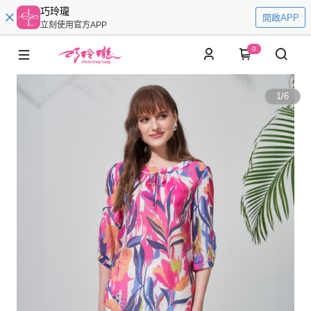
巧玲瓏
開啟APP
立刻使用官方APP
0
1
/
6