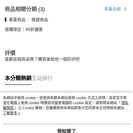
商品相關分類 (3)
查看全部
▍春夏商品
精選商品
首購限定｜88折優惠
評價
喜歡這個商品嗎？購買後給他一個好評吧
本分類熱銷
全站排行
本網站中使用 cookie，欲查詢有關本網站使用 cookie 方式之詳情，及若您不希
熱門標籤
望在電腦上使用 cookie 時應如何變更電腦的 cookie 設定，請參閱本網站「
隱私
權條款
」之 Cookie 聲明。您繼續使用本網站即表示您同意本公司得按本網站使
用條款之 Cookie 聲明使用 cookie。
了解更多 >
我知道了