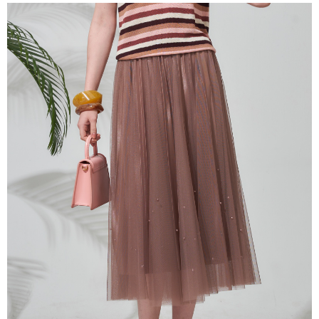
成交易。
ATM付款
AFTEE先享後付是「在收到商品之後才付款」的支付方式。 讓您購物簡單
3.實際核准額度、可分期數及費用金額請依後續交易確認頁面所載為準。
便利好安心！
4.訂單成立30分鐘內，如未前往確認交易或遇審核未通過，訂單將自動取
１．簡單：不需註冊會員、不需綁卡、不需儲值。
運送方式
消。如遇「轉專審核」未通過狀況，表示未達大哥付你分期系統評分，恕無
２．便利：只要手機號碼，簡訊認證，即可結帳。
法說明評估內容。
３．安心：先確認商品／服務後，再付款。
全家取貨付款
【繳款方式說明】
1.分期款項不併入電信帳單，「大哥付你分期」於每月結算日後寄送繳費提
每筆NT$120，滿NT$2,000(含以上)免運費
【「AFTEE先享後付」結帳流程】
醒簡訊。
１．於結帳方式選擇「AFTEE先享後付」後，將跳轉至「AFTEE先享後付」
2.透過簡訊連結打開帳單後，可選擇「超商條碼／台灣大直營門市／銀行轉
7-11取貨付款
結帳頁面，進行簡訊認證並確認金額後，即可完成結帳。
帳／街口支付／iPASS MONEY」等通路繳費。
２．訂單成立數日內，您將收到繳費通知簡訊。
每筆NT$120，滿NT$2,000(含以上)免運費
３．收到繳費通知簡訊後14天內，點擊此簡訊中的連結，可透過四大超商／
【注意事項】
ATM／網路銀行／等多元方式進行付款，方視為交易完成。
宅配
1.本服務係由「台灣大哥大股份有限公司」（以下簡稱本公司）所提供，讓
※ 請注意：結帳手續完成當下不需立刻繳費，但若您需要取消訂單，請聯絡
用戶於交易時，得透過本服務購買商品或服務，並由商店將買賣／分期付款
每筆NT$120，滿NT$2,000(含以上)免運費
購買商品的店家。未經商家同意取消之訂單仍視為有效，需透過AFTEE先享
買賣價金債權讓與本公司後，依約使用本公司帳單繳交帳款。
後付繳納相關費用。
2.基於同意付款使用「大哥付你分期」之契約關係目的，商店將以您的個人
※ 交易是否成功請以「AFTEE先享後付 」之結帳頁面顯示為準，若有關於
資料（包含姓名、電話或地址）提供予台灣大哥大進項蒐集、處理及利用，
是否繳費成功／繳費後需取消欲退款等相關疑問，請聯繫「AFTEE先享後付
由本公司與您本人進行分期帳單所需資料之確認、核對及更正。
客戶支援中心」
https://netprotections.freshdesk.com/support/home
3.完整用戶服務條款，請詳閱以下連結：
https://oppay.tw/userRule
【注意事項】
１．透過由恩沛科技股份有限公司提供之「AFTEE先享後付」服務完成之交
易，需依本服務之必要範圍內提供個人資料，並將交易相關給付款項請求債
權轉讓予恩沛科技股份有限公司。
２．關於個人資料處理事宜，請瀏覽以下網址：
https://aftee.tw/terms/#terms3