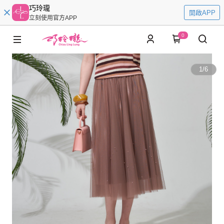
巧玲瓏
開啟APP
立刻使用官方APP
0
1
/
6