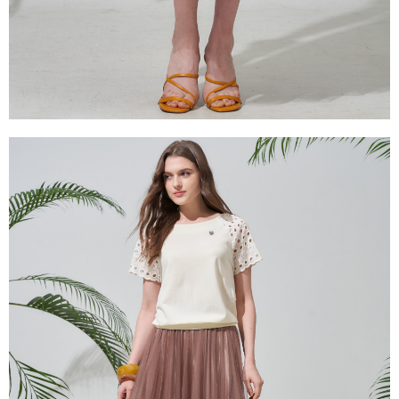
３．未成年的使用者請事先徵得法定代理人或監護人之同意方可使用
「AFTEE先享後付」，若未經同意申辦者引起之損失，本公司不負相關責
任。
４．使用「AFTEE先享後付」時，將依據個別帳號之用戶狀況，依本公司即
時審查核予不同之上限額度；若仍有額度不足之情形，本公司將視審查結果
請求用戶進行身份認證。
５．嚴禁一人註冊多個帳號或使用他人資訊註冊。若發現惡意使用之情形，
恩沛科技股份有限公司將有權停止該用戶之使用額度並採取法律行動。