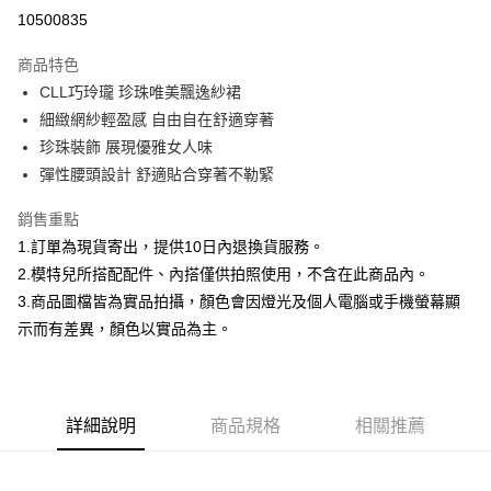
信用卡分期付款
10500835
3 期 0 利率 每期
NT$526
21家銀行
商品特色
合作金庫商業銀行
第一商業銀行
超商取貨付款
CLL巧玲瓏 珍珠唯美飄逸紗裙
華南商業銀行
彰化商業銀行
細緻網紗輕盈感 自由自在舒適穿著
LINE Pay
上海商業儲蓄銀行
台北富邦商業銀行
國泰世華商業銀行
兆豐國際商業銀行
珍珠裝飾 展現優雅女人味
Apple Pay
臺灣中小企業銀行
台中商業銀行
彈性腰頭設計 舒適貼合穿著不勒緊
匯豐（台灣）商業銀行
華泰商業銀行
街口支付
聯邦商業銀行
遠東國際商業銀行
銷售重點
元大商業銀行
永豐商業銀行
悠遊付
1.訂單為現貨寄出，提供10日內退換貨服務。
玉山商業銀行
星展（台灣）商業銀行
2.模特兒所搭配配件、內搭僅供拍照使用，不含在此商品內。
台新國際商業銀行
中國信託商業銀行
Google Pay
3.商品圖檔皆為實品拍攝，顏色會因燈光及個人電腦或手機螢幕顯
台灣樂天信用卡公司
全盈+PAY
示而有差異，顏色以實品為主。
大哥付你分期
相關說明
【大哥付你分期使用說明】
詳細說明
商品規格
相關推薦
AFTEE先享後付
1.本服務由台灣大哥大提供，台灣大哥大用戶可立即使用無須另外申請。
2.付款方式選擇「大哥付你分期」，訂單成立後會自動跳轉到大哥付的交易
相關說明
流程，驗證手機門號後，選擇欲分期的期數、繳款截止日，確認付款後即完
【關於「AFTEE先享後付」】