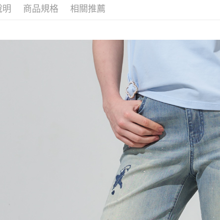
便利好安
說明
商品規格
相關推薦
4.訂單成
１．簡單
消。如遇
２．便利
運送方式
無法說明
３．安心
【繳款方
全家取貨
1.分期款
【「AFT
醒簡訊。
每筆NT$1
１．於結帳
2.透過簡
付」結帳
帳／街口支
7-11取貨
２．訂單
３．收到繳
每筆NT$1
【注意事
／ATM／
1.本服務
※ 請注意
宅配
用戶於交
絡購買商品
款買賣價
先享後付
每筆NT$1
2.基於同
※ 交易是
資料（包
是否繳費成
用，由本
付客戶支
3.完整用
【注意事
１．透過由
交易，需
求債權轉
２．關於
https://aft
３．未成