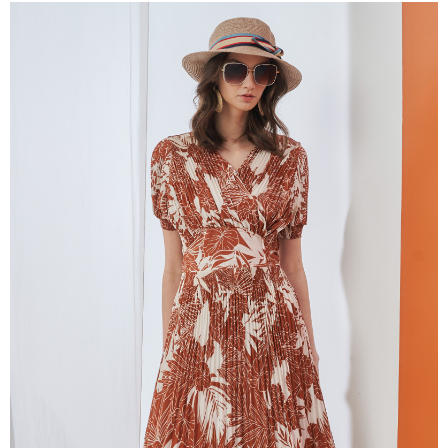
成交易。
ATM付款
AFTEE先享後付是「在收到商品之後才付款」的支付方式。 讓您購物簡單
3.實際核准額度、可分期數及費用金額請依後續交易確認頁面所載為準。
便利好安心！
4.訂單成立30分鐘內，如未前往確認交易或遇審核未通過，訂單將自動取
１．簡單：不需註冊會員、不需綁卡、不需儲值。
運送方式
消。如遇「轉專審核」未通過狀況，表示未達大哥付你分期系統評分，恕無
２．便利：只要手機號碼，簡訊認證，即可結帳。
法說明評估內容。
３．安心：先確認商品／服務後，再付款。
全家取貨付款
【繳款方式說明】
1.分期款項不併入電信帳單，「大哥付你分期」於每月結算日後寄送繳費提
每筆NT$120，滿NT$2,000(含以上)免運費
【「AFTEE先享後付」結帳流程】
醒簡訊。
１．於結帳方式選擇「AFTEE先享後付」後，將跳轉至「AFTEE先享後付」
2.透過簡訊連結打開帳單後，可選擇「超商條碼／台灣大直營門市／銀行轉
7-11取貨付款
結帳頁面，進行簡訊認證並確認金額後，即可完成結帳。
帳／街口支付／iPASS MONEY」等通路繳費。
２．訂單成立數日內，您將收到繳費通知簡訊。
每筆NT$120，滿NT$2,000(含以上)免運費
３．收到繳費通知簡訊後14天內，點擊此簡訊中的連結，可透過四大超商／
【注意事項】
ATM／網路銀行／等多元方式進行付款，方視為交易完成。
宅配
1.本服務係由「台灣大哥大股份有限公司」（以下簡稱本公司）所提供，讓
※ 請注意：結帳手續完成當下不需立刻繳費，但若您需要取消訂單，請聯絡
用戶於交易時，得透過本服務購買商品或服務，並由商店將買賣／分期付款
每筆NT$120，滿NT$2,000(含以上)免運費
購買商品的店家。未經商家同意取消之訂單仍視為有效，需透過AFTEE先享
買賣價金債權讓與本公司後，依約使用本公司帳單繳交帳款。
後付繳納相關費用。
2.基於同意付款使用「大哥付你分期」之契約關係目的，商店將以您的個人
※ 交易是否成功請以「AFTEE先享後付 」之結帳頁面顯示為準，若有關於
資料（包含姓名、電話或地址）提供予台灣大哥大進項蒐集、處理及利用，
是否繳費成功／繳費後需取消欲退款等相關疑問，請聯繫「AFTEE先享後付
由本公司與您本人進行分期帳單所需資料之確認、核對及更正。
客戶支援中心」
https://netprotections.freshdesk.com/support/home
3.完整用戶服務條款，請詳閱以下連結：
https://oppay.tw/userRule
【注意事項】
１．透過由恩沛科技股份有限公司提供之「AFTEE先享後付」服務完成之交
易，需依本服務之必要範圍內提供個人資料，並將交易相關給付款項請求債
權轉讓予恩沛科技股份有限公司。
２．關於個人資料處理事宜，請瀏覽以下網址：
https://aftee.tw/terms/#terms3