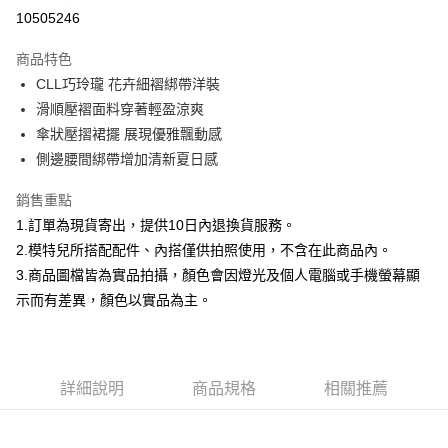
信用卡分期付款
10505246
3 期 0 利率 每期
NT$593
21家銀行
商品特色
合作金庫商業銀行
第一商業銀行
超商取貨付款
CLL巧玲瓏 花卉細褶綁帶洋裝
華南商業銀行
彰化商業銀行
滑順壓褶面料穿著輕盈涼爽
LINE Pay
上海商業儲蓄銀行
台北富邦商業銀行
國泰世華商業銀行
兆豐國際商業銀行
傘狀壓摺裙擺 展現優雅飄動感
Apple Pay
臺灣中小企業銀行
台中商業銀行
側邊腰間綁帶增加清新夏日感
匯豐（台灣）商業銀行
華泰商業銀行
街口支付
聯邦商業銀行
遠東國際商業銀行
銷售重點
元大商業銀行
永豐商業銀行
悠遊付
1.訂單為現貨寄出，提供10日內退換貨服務。
玉山商業銀行
星展（台灣）商業銀行
2.模特兒所搭配配件、內搭僅供拍照使用，不含在此商品內。
台新國際商業銀行
中國信託商業銀行
Google Pay
3.商品圖檔皆為實品拍攝，顏色會因燈光及個人電腦或手機螢幕顯
台灣樂天信用卡公司
全盈+PAY
示而有差異，顏色以實品為主。
大哥付你分期
相關說明
【大哥付你分期使用說明】
詳細說明
商品規格
相關推薦
AFTEE先享後付
1.本服務由台灣大哥大提供，台灣大哥大用戶可立即使用無須另外申請。
2.付款方式選擇「大哥付你分期」，訂單成立後會自動跳轉到大哥付的交易
相關說明
流程，驗證手機門號後，選擇欲分期的期數、繳款截止日，確認付款後即完
【關於「AFTEE先享後付」】