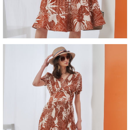
３．未成年的使用者請事先徵得法定代理人或監護人之同意方可使用
「AFTEE先享後付」，若未經同意申辦者引起之損失，本公司不負相關責
任。
４．使用「AFTEE先享後付」時，將依據個別帳號之用戶狀況，依本公司即
時審查核予不同之上限額度；若仍有額度不足之情形，本公司將視審查結果
請求用戶進行身份認證。
５．嚴禁一人註冊多個帳號或使用他人資訊註冊。若發現惡意使用之情形，
恩沛科技股份有限公司將有權停止該用戶之使用額度並採取法律行動。