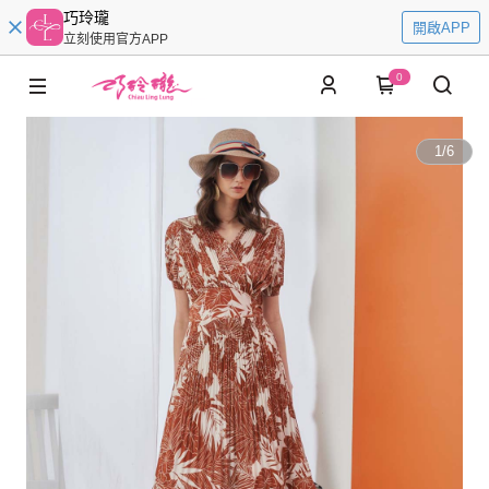
巧玲瓏
開啟APP
立刻使用官方APP
0
1
/
6