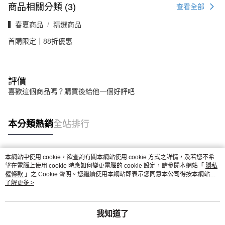
商品相關分類 (3)
查看全部
▍春夏商品
精選商品
首購限定｜88折優惠
評價
喜歡這個商品嗎？購買後給他一個好評吧
本分類熱銷
全站排行
本網站中使用 cookie，欲查詢有關本網站使用 cookie 方式之詳情，及若您不希
熱門標籤
望在電腦上使用 cookie 時應如何變更電腦的 cookie 設定，請參閱本網站「
隱私
權條款
」之 Cookie 聲明。您繼續使用本網站即表示您同意本公司得按本網站使
用條款之 Cookie 聲明使用 cookie。
了解更多 >
我知道了