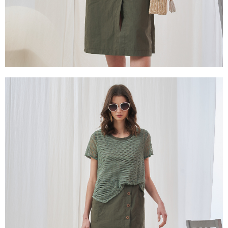
３．未成年的使用者請事先徵得法定代理人或監護人之同意方可使用
「AFTEE先享後付」，若未經同意申辦者引起之損失，本公司不負相關責
任。
４．使用「AFTEE先享後付」時，將依據個別帳號之用戶狀況，依本公司即
時審查核予不同之上限額度；若仍有額度不足之情形，本公司將視審查結果
請求用戶進行身份認證。
５．嚴禁一人註冊多個帳號或使用他人資訊註冊。若發現惡意使用之情形，
恩沛科技股份有限公司將有權停止該用戶之使用額度並採取法律行動。