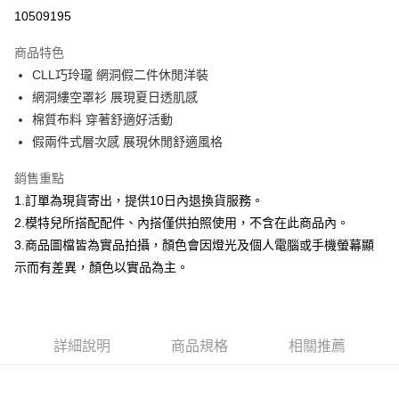
信用卡分期付款
10509195
3 期 0 利率 每期
NT$826
21家銀行
商品特色
合作金庫商業銀行
第一商業銀行
超商取貨付款
CLL巧玲瓏 網洞假二件休閒洋裝
華南商業銀行
彰化商業銀行
網洞縷空罩衫 展現夏日透肌感
LINE Pay
上海商業儲蓄銀行
台北富邦商業銀行
國泰世華商業銀行
兆豐國際商業銀行
棉質布料 穿著舒適好活動
Apple Pay
臺灣中小企業銀行
台中商業銀行
假兩件式層次感 展現休閒舒適風格
匯豐（台灣）商業銀行
華泰商業銀行
街口支付
聯邦商業銀行
遠東國際商業銀行
銷售重點
元大商業銀行
永豐商業銀行
悠遊付
1.訂單為現貨寄出，提供10日內退換貨服務。
玉山商業銀行
星展（台灣）商業銀行
2.模特兒所搭配配件、內搭僅供拍照使用，不含在此商品內。
台新國際商業銀行
中國信託商業銀行
Google Pay
3.商品圖檔皆為實品拍攝，顏色會因燈光及個人電腦或手機螢幕顯
台灣樂天信用卡公司
全盈+PAY
示而有差異，顏色以實品為主。
大哥付你分期
相關說明
【大哥付你分期使用說明】
詳細說明
商品規格
相關推薦
AFTEE先享後付
1.本服務由台灣大哥大提供，台灣大哥大用戶可立即使用無須另外申請。
2.付款方式選擇「大哥付你分期」，訂單成立後會自動跳轉到大哥付的交易
相關說明
流程，驗證手機門號後，選擇欲分期的期數、繳款截止日，確認付款後即完
【關於「AFTEE先享後付」】