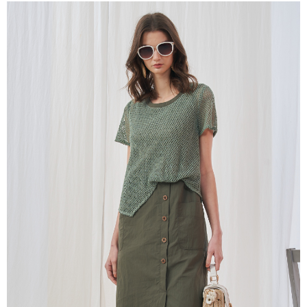
成交易。
ATM付款
AFTEE先享後付是「在收到商品之後才付款」的支付方式。 讓您購物簡單
3.實際核准額度、可分期數及費用金額請依後續交易確認頁面所載為準。
便利好安心！
4.訂單成立30分鐘內，如未前往確認交易或遇審核未通過，訂單將自動取
１．簡單：不需註冊會員、不需綁卡、不需儲值。
運送方式
消。如遇「轉專審核」未通過狀況，表示未達大哥付你分期系統評分，恕無
２．便利：只要手機號碼，簡訊認證，即可結帳。
法說明評估內容。
３．安心：先確認商品／服務後，再付款。
全家取貨付款
【繳款方式說明】
1.分期款項不併入電信帳單，「大哥付你分期」於每月結算日後寄送繳費提
每筆NT$120，滿NT$2,000(含以上)免運費
【「AFTEE先享後付」結帳流程】
醒簡訊。
１．於結帳方式選擇「AFTEE先享後付」後，將跳轉至「AFTEE先享後付」
2.透過簡訊連結打開帳單後，可選擇「超商條碼／台灣大直營門市／銀行轉
7-11取貨付款
結帳頁面，進行簡訊認證並確認金額後，即可完成結帳。
帳／街口支付／iPASS MONEY」等通路繳費。
２．訂單成立數日內，您將收到繳費通知簡訊。
每筆NT$120，滿NT$2,000(含以上)免運費
３．收到繳費通知簡訊後14天內，點擊此簡訊中的連結，可透過四大超商／
【注意事項】
ATM／網路銀行／等多元方式進行付款，方視為交易完成。
宅配
1.本服務係由「台灣大哥大股份有限公司」（以下簡稱本公司）所提供，讓
※ 請注意：結帳手續完成當下不需立刻繳費，但若您需要取消訂單，請聯絡
用戶於交易時，得透過本服務購買商品或服務，並由商店將買賣／分期付款
每筆NT$120，滿NT$2,000(含以上)免運費
購買商品的店家。未經商家同意取消之訂單仍視為有效，需透過AFTEE先享
買賣價金債權讓與本公司後，依約使用本公司帳單繳交帳款。
後付繳納相關費用。
2.基於同意付款使用「大哥付你分期」之契約關係目的，商店將以您的個人
※ 交易是否成功請以「AFTEE先享後付 」之結帳頁面顯示為準，若有關於
資料（包含姓名、電話或地址）提供予台灣大哥大進項蒐集、處理及利用，
是否繳費成功／繳費後需取消欲退款等相關疑問，請聯繫「AFTEE先享後付
由本公司與您本人進行分期帳單所需資料之確認、核對及更正。
客戶支援中心」
https://netprotections.freshdesk.com/support/home
3.完整用戶服務條款，請詳閱以下連結：
https://oppay.tw/userRule
【注意事項】
１．透過由恩沛科技股份有限公司提供之「AFTEE先享後付」服務完成之交
易，需依本服務之必要範圍內提供個人資料，並將交易相關給付款項請求債
權轉讓予恩沛科技股份有限公司。
２．關於個人資料處理事宜，請瀏覽以下網址：
https://aftee.tw/terms/#terms3