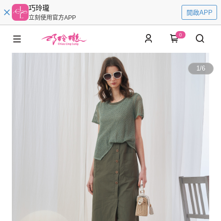
巧玲瓏
開啟APP
立刻使用官方APP
0
1
/
6