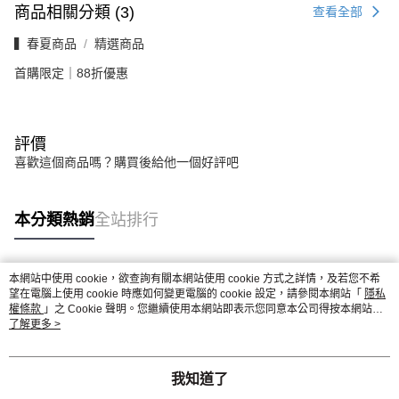
商品相關分類 (3)
查看全部
▍春夏商品
精選商品
首購限定｜88折優惠
評價
喜歡這個商品嗎？購買後給他一個好評吧
本分類熱銷
全站排行
本網站中使用 cookie，欲查詢有關本網站使用 cookie 方式之詳情，及若您不希
熱門標籤
望在電腦上使用 cookie 時應如何變更電腦的 cookie 設定，請參閱本網站「
隱私
權條款
」之 Cookie 聲明。您繼續使用本網站即表示您同意本公司得按本網站使
用條款之 Cookie 聲明使用 cookie。
了解更多 >
我知道了