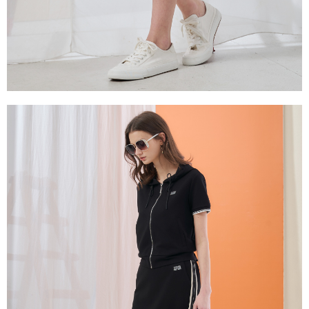
３．未成年的使用者請事先徵得法定代理人或監護人之同意方可使用
「AFTEE先享後付」，若未經同意申辦者引起之損失，本公司不負相關責
任。
４．使用「AFTEE先享後付」時，將依據個別帳號之用戶狀況，依本公司即
時審查核予不同之上限額度；若仍有額度不足之情形，本公司將視審查結果
請求用戶進行身份認證。
５．嚴禁一人註冊多個帳號或使用他人資訊註冊。若發現惡意使用之情形，
恩沛科技股份有限公司將有權停止該用戶之使用額度並採取法律行動。