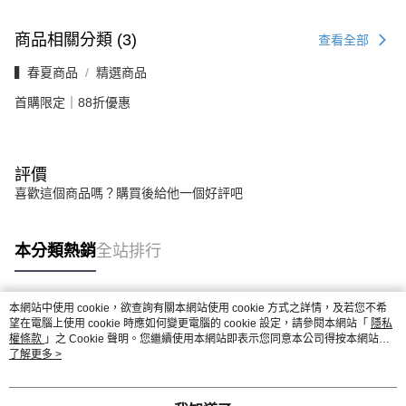
商品相關分類 (3)
查看全部
▍春夏商品
精選商品
首購限定｜88折優惠
評價
喜歡這個商品嗎？購買後給他一個好評吧
本分類熱銷
全站排行
本網站中使用 cookie，欲查詢有關本網站使用 cookie 方式之詳情，及若您不希
熱門標籤
望在電腦上使用 cookie 時應如何變更電腦的 cookie 設定，請參閱本網站「
隱私
權條款
」之 Cookie 聲明。您繼續使用本網站即表示您同意本公司得按本網站使
用條款之 Cookie 聲明使用 cookie。
了解更多 >