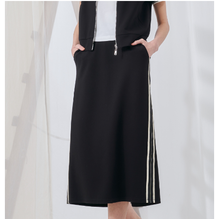
成交易。
ATM付款
AFTEE先享後付是「在收到商品之後才付款」的支付方式。 讓您購物簡單
3.實際核准額度、可分期數及費用金額請依後續交易確認頁面所載為準。
便利好安心！
4.訂單成立30分鐘內，如未前往確認交易或遇審核未通過，訂單將自動取
１．簡單：不需註冊會員、不需綁卡、不需儲值。
運送方式
消。如遇「轉專審核」未通過狀況，表示未達大哥付你分期系統評分，恕無
２．便利：只要手機號碼，簡訊認證，即可結帳。
法說明評估內容。
３．安心：先確認商品／服務後，再付款。
全家取貨付款
【繳款方式說明】
1.分期款項不併入電信帳單，「大哥付你分期」於每月結算日後寄送繳費提
每筆NT$120，滿NT$2,000(含以上)免運費
【「AFTEE先享後付」結帳流程】
醒簡訊。
１．於結帳方式選擇「AFTEE先享後付」後，將跳轉至「AFTEE先享後付」
2.透過簡訊連結打開帳單後，可選擇「超商條碼／台灣大直營門市／銀行轉
7-11取貨付款
結帳頁面，進行簡訊認證並確認金額後，即可完成結帳。
帳／街口支付／iPASS MONEY」等通路繳費。
２．訂單成立數日內，您將收到繳費通知簡訊。
每筆NT$120，滿NT$2,000(含以上)免運費
３．收到繳費通知簡訊後14天內，點擊此簡訊中的連結，可透過四大超商／
【注意事項】
ATM／網路銀行／等多元方式進行付款，方視為交易完成。
宅配
1.本服務係由「台灣大哥大股份有限公司」（以下簡稱本公司）所提供，讓
※ 請注意：結帳手續完成當下不需立刻繳費，但若您需要取消訂單，請聯絡
用戶於交易時，得透過本服務購買商品或服務，並由商店將買賣／分期付款
每筆NT$120，滿NT$2,000(含以上)免運費
購買商品的店家。未經商家同意取消之訂單仍視為有效，需透過AFTEE先享
買賣價金債權讓與本公司後，依約使用本公司帳單繳交帳款。
後付繳納相關費用。
2.基於同意付款使用「大哥付你分期」之契約關係目的，商店將以您的個人
※ 交易是否成功請以「AFTEE先享後付 」之結帳頁面顯示為準，若有關於
資料（包含姓名、電話或地址）提供予台灣大哥大進項蒐集、處理及利用，
是否繳費成功／繳費後需取消欲退款等相關疑問，請聯繫「AFTEE先享後付
由本公司與您本人進行分期帳單所需資料之確認、核對及更正。
客戶支援中心」
https://netprotections.freshdesk.com/support/home
3.完整用戶服務條款，請詳閱以下連結：
https://oppay.tw/userRule
【注意事項】
１．透過由恩沛科技股份有限公司提供之「AFTEE先享後付」服務完成之交
易，需依本服務之必要範圍內提供個人資料，並將交易相關給付款項請求債
權轉讓予恩沛科技股份有限公司。
２．關於個人資料處理事宜，請瀏覽以下網址：
https://aftee.tw/terms/#terms3