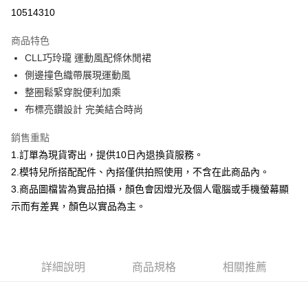
信用卡分期付款
10514310
3 期 0 利率 每期
NT$493
21家銀行
商品特色
合作金庫商業銀行
第一商業銀行
超商取貨付款
CLL巧玲瓏 運動風配條休閒裙
華南商業銀行
彰化商業銀行
側邊撞色織帶展現運動風
LINE Pay
上海商業儲蓄銀行
台北富邦商業銀行
國泰世華商業銀行
兆豐國際商業銀行
整圈鬆緊穿脫便利加乘
Apple Pay
臺灣中小企業銀行
台中商業銀行
布標亮鑽設計 完美結合時尚
匯豐（台灣）商業銀行
華泰商業銀行
街口支付
聯邦商業銀行
遠東國際商業銀行
銷售重點
元大商業銀行
永豐商業銀行
悠遊付
1.訂單為現貨寄出，提供10日內退換貨服務。
玉山商業銀行
星展（台灣）商業銀行
2.模特兒所搭配配件、內搭僅供拍照使用，不含在此商品內。
台新國際商業銀行
中國信託商業銀行
Google Pay
3.商品圖檔皆為實品拍攝，顏色會因燈光及個人電腦或手機螢幕顯
台灣樂天信用卡公司
全盈+PAY
示而有差異，顏色以實品為主。
大哥付你分期
相關說明
【大哥付你分期使用說明】
詳細說明
商品規格
相關推薦
AFTEE先享後付
1.本服務由台灣大哥大提供，台灣大哥大用戶可立即使用無須另外申請。
2.付款方式選擇「大哥付你分期」，訂單成立後會自動跳轉到大哥付的交易
相關說明
流程，驗證手機門號後，選擇欲分期的期數、繳款截止日，確認付款後即完
【關於「AFTEE先享後付」】