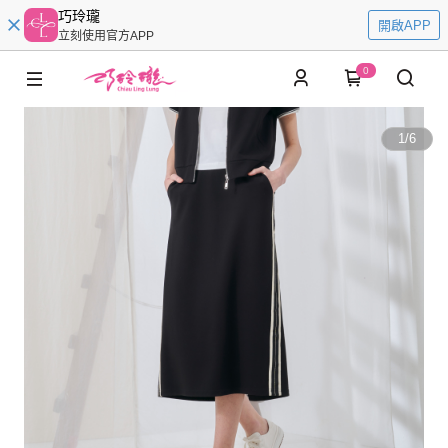
巧玲瓏
開啟APP
立刻使用官方APP
0
1
/
6