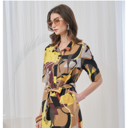
成交易。
ATM付款
AFTEE先享後付是「在收到商品之後才付款」的支付方式。 讓您購物簡單
3.實際核准額度、可分期數及費用金額請依後續交易確認頁面所載為準。
便利好安心！
4.訂單成立30分鐘內，如未前往確認交易或遇審核未通過，訂單將自動取
１．簡單：不需註冊會員、不需綁卡、不需儲值。
運送方式
消。如遇「轉專審核」未通過狀況，表示未達大哥付你分期系統評分，恕無
２．便利：只要手機號碼，簡訊認證，即可結帳。
法說明評估內容。
３．安心：先確認商品／服務後，再付款。
全家取貨付款
【繳款方式說明】
1.分期款項不併入電信帳單，「大哥付你分期」於每月結算日後寄送繳費提
每筆NT$120，滿NT$2,000(含以上)免運費
【「AFTEE先享後付」結帳流程】
醒簡訊。
１．於結帳方式選擇「AFTEE先享後付」後，將跳轉至「AFTEE先享後付」
2.透過簡訊連結打開帳單後，可選擇「超商條碼／台灣大直營門市／銀行轉
7-11取貨付款
結帳頁面，進行簡訊認證並確認金額後，即可完成結帳。
帳／街口支付／iPASS MONEY」等通路繳費。
２．訂單成立數日內，您將收到繳費通知簡訊。
每筆NT$120，滿NT$2,000(含以上)免運費
３．收到繳費通知簡訊後14天內，點擊此簡訊中的連結，可透過四大超商／
【注意事項】
ATM／網路銀行／等多元方式進行付款，方視為交易完成。
宅配
1.本服務係由「台灣大哥大股份有限公司」（以下簡稱本公司）所提供，讓
※ 請注意：結帳手續完成當下不需立刻繳費，但若您需要取消訂單，請聯絡
用戶於交易時，得透過本服務購買商品或服務，並由商店將買賣／分期付款
每筆NT$120，滿NT$2,000(含以上)免運費
購買商品的店家。未經商家同意取消之訂單仍視為有效，需透過AFTEE先享
買賣價金債權讓與本公司後，依約使用本公司帳單繳交帳款。
後付繳納相關費用。
2.基於同意付款使用「大哥付你分期」之契約關係目的，商店將以您的個人
※ 交易是否成功請以「AFTEE先享後付 」之結帳頁面顯示為準，若有關於
資料（包含姓名、電話或地址）提供予台灣大哥大進項蒐集、處理及利用，
是否繳費成功／繳費後需取消欲退款等相關疑問，請聯繫「AFTEE先享後付
由本公司與您本人進行分期帳單所需資料之確認、核對及更正。
客戶支援中心」
https://netprotections.freshdesk.com/support/home
3.完整用戶服務條款，請詳閱以下連結：
https://oppay.tw/userRule
【注意事項】
１．透過由恩沛科技股份有限公司提供之「AFTEE先享後付」服務完成之交
易，需依本服務之必要範圍內提供個人資料，並將交易相關給付款項請求債
權轉讓予恩沛科技股份有限公司。
２．關於個人資料處理事宜，請瀏覽以下網址：
https://aftee.tw/terms/#terms3