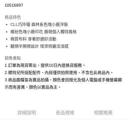
信用卡分期付款
10516897
3 期 0 利率 每期
NT$593
21家銀行
商品特色
合作金庫商業銀行
第一商業銀行
超商取貨付款
CLL巧玲瓏 森林系色塊小鹿洋裝
華南商業銀行
彰化商業銀行
繽紛色塊小鹿印花 展現個人獨特風格
LINE Pay
上海商業儲蓄銀行
台北富邦商業銀行
國泰世華商業銀行
兆豐國際商業銀行
棉質布料 穿著舒適好活動
Apple Pay
臺灣中小企業銀行
台中商業銀行
翻領半開襟設計 增添俏麗活潑感
匯豐（台灣）商業銀行
華泰商業銀行
街口支付
聯邦商業銀行
遠東國際商業銀行
銷售重點
元大商業銀行
永豐商業銀行
悠遊付
1.訂單為現貨寄出，提供10日內退換貨服務。
玉山商業銀行
星展（台灣）商業銀行
2.模特兒所搭配配件、內搭僅供拍照使用，不含在此商品內。
台新國際商業銀行
中國信託商業銀行
Google Pay
3.商品圖檔皆為實品拍攝，顏色會因燈光及個人電腦或手機螢幕顯
台灣樂天信用卡公司
全盈+PAY
示而有差異，顏色以實品為主。
大哥付你分期
相關說明
【大哥付你分期使用說明】
詳細說明
商品規格
相關推薦
AFTEE先享後付
1.本服務由台灣大哥大提供，台灣大哥大用戶可立即使用無須另外申請。
2.付款方式選擇「大哥付你分期」，訂單成立後會自動跳轉到大哥付的交易
相關說明
流程，驗證手機門號後，選擇欲分期的期數、繳款截止日，確認付款後即完
【關於「AFTEE先享後付」】