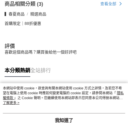
商品相關分類 (3)
查看全部
▍春夏商品
精選商品
首購限定｜88折優惠
評價
喜歡這個商品嗎？購買後給他一個好評吧
本分類熱銷
全站排行
本網站中使用 cookie，欲查詢有關本網站使用 cookie 方式之詳情，及若您不希
熱門標籤
望在電腦上使用 cookie 時應如何變更電腦的 cookie 設定，請參閱本網站「
隱私
權條款
」之 Cookie 聲明。您繼續使用本網站即表示您同意本公司得按本網站使
用條款之 Cookie 聲明使用 cookie。
了解更多 >
我知道了