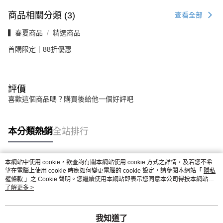
商品相關分類 (3)
查看全部
▍春夏商品
精選商品
首購限定｜88折優惠
評價
喜歡這個商品嗎？購買後給他一個好評吧
本分類熱銷
全站排行
本網站中使用 cookie，欲查詢有關本網站使用 cookie 方式之詳情，及若您不希
熱門標籤
望在電腦上使用 cookie 時應如何變更電腦的 cookie 設定，請參閱本網站「
隱私
權條款
」之 Cookie 聲明。您繼續使用本網站即表示您同意本公司得按本網站使
用條款之 Cookie 聲明使用 cookie。
了解更多 >
我知道了