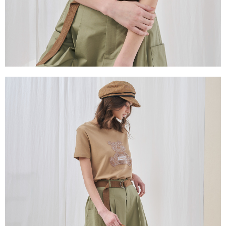
３．未成年的使用者請事先徵得法定代理人或監護人之同意方可使用
「AFTEE先享後付」，若未經同意申辦者引起之損失，本公司不負相關責
任。
４．使用「AFTEE先享後付」時，將依據個別帳號之用戶狀況，依本公司即
時審查核予不同之上限額度；若仍有額度不足之情形，本公司將視審查結果
請求用戶進行身份認證。
５．嚴禁一人註冊多個帳號或使用他人資訊註冊。若發現惡意使用之情形，
恩沛科技股份有限公司將有權停止該用戶之使用額度並採取法律行動。