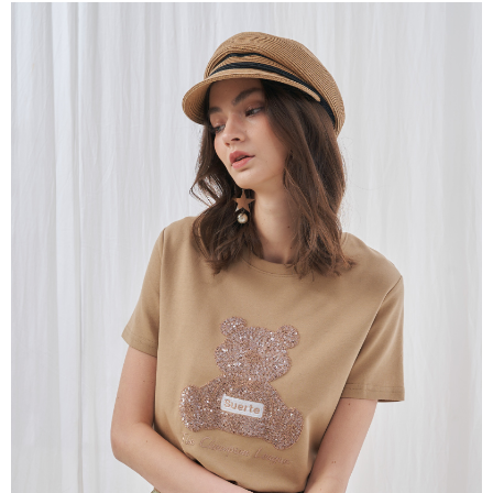
成交易。
ATM付款
AFTEE先享後付是「在收到商品之後才付款」的支付方式。 讓您購物簡單
3.實際核准額度、可分期數及費用金額請依後續交易確認頁面所載為準。
便利好安心！
4.訂單成立30分鐘內，如未前往確認交易或遇審核未通過，訂單將自動取
１．簡單：不需註冊會員、不需綁卡、不需儲值。
運送方式
消。如遇「轉專審核」未通過狀況，表示未達大哥付你分期系統評分，恕無
２．便利：只要手機號碼，簡訊認證，即可結帳。
法說明評估內容。
３．安心：先確認商品／服務後，再付款。
全家取貨付款
【繳款方式說明】
1.分期款項不併入電信帳單，「大哥付你分期」於每月結算日後寄送繳費提
每筆NT$120，滿NT$2,000(含以上)免運費
【「AFTEE先享後付」結帳流程】
醒簡訊。
１．於結帳方式選擇「AFTEE先享後付」後，將跳轉至「AFTEE先享後付」
2.透過簡訊連結打開帳單後，可選擇「超商條碼／台灣大直營門市／銀行轉
7-11取貨付款
結帳頁面，進行簡訊認證並確認金額後，即可完成結帳。
帳／街口支付／iPASS MONEY」等通路繳費。
２．訂單成立數日內，您將收到繳費通知簡訊。
每筆NT$120，滿NT$2,000(含以上)免運費
３．收到繳費通知簡訊後14天內，點擊此簡訊中的連結，可透過四大超商／
【注意事項】
ATM／網路銀行／等多元方式進行付款，方視為交易完成。
宅配
1.本服務係由「台灣大哥大股份有限公司」（以下簡稱本公司）所提供，讓
※ 請注意：結帳手續完成當下不需立刻繳費，但若您需要取消訂單，請聯絡
用戶於交易時，得透過本服務購買商品或服務，並由商店將買賣／分期付款
每筆NT$120，滿NT$2,000(含以上)免運費
購買商品的店家。未經商家同意取消之訂單仍視為有效，需透過AFTEE先享
買賣價金債權讓與本公司後，依約使用本公司帳單繳交帳款。
後付繳納相關費用。
2.基於同意付款使用「大哥付你分期」之契約關係目的，商店將以您的個人
※ 交易是否成功請以「AFTEE先享後付 」之結帳頁面顯示為準，若有關於
資料（包含姓名、電話或地址）提供予台灣大哥大進項蒐集、處理及利用，
是否繳費成功／繳費後需取消欲退款等相關疑問，請聯繫「AFTEE先享後付
由本公司與您本人進行分期帳單所需資料之確認、核對及更正。
客戶支援中心」
https://netprotections.freshdesk.com/support/home
3.完整用戶服務條款，請詳閱以下連結：
https://oppay.tw/userRule
【注意事項】
１．透過由恩沛科技股份有限公司提供之「AFTEE先享後付」服務完成之交
易，需依本服務之必要範圍內提供個人資料，並將交易相關給付款項請求債
權轉讓予恩沛科技股份有限公司。
２．關於個人資料處理事宜，請瀏覽以下網址：
https://aftee.tw/terms/#terms3