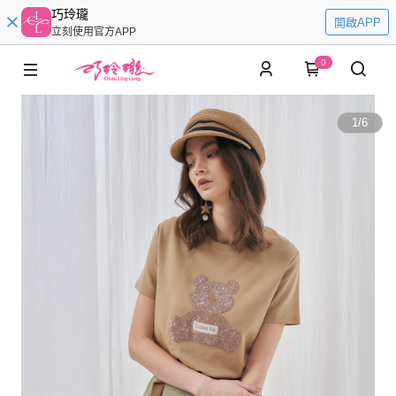
巧玲瓏
開啟APP
立刻使用官方APP
0
1
/
6