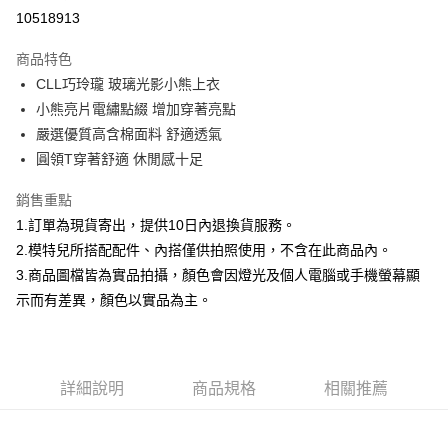
信用卡分期付款
10518913
3 期 0 利率 每期
NT$460
21家銀行
商品特色
合作金庫商業銀行
第一商業銀行
超商取貨付款
CLL巧玲瓏 玻璃光影小熊上衣
華南商業銀行
彰化商業銀行
小熊亮片電繡點綴 增加穿著亮點
LINE Pay
上海商業儲蓄銀行
台北富邦商業銀行
國泰世華商業銀行
兆豐國際商業銀行
嚴選優質高含棉面料 舒適透氣
Apple Pay
臺灣中小企業銀行
台中商業銀行
圓領T穿著舒適 休閒感十足
匯豐（台灣）商業銀行
華泰商業銀行
街口支付
聯邦商業銀行
遠東國際商業銀行
銷售重點
元大商業銀行
永豐商業銀行
悠遊付
1.訂單為現貨寄出，提供10日內退換貨服務。
玉山商業銀行
星展（台灣）商業銀行
2.模特兒所搭配配件、內搭僅供拍照使用，不含在此商品內。
台新國際商業銀行
中國信託商業銀行
Google Pay
3.商品圖檔皆為實品拍攝，顏色會因燈光及個人電腦或手機螢幕顯
台灣樂天信用卡公司
全盈+PAY
示而有差異，顏色以實品為主。
大哥付你分期
相關說明
【大哥付你分期使用說明】
詳細說明
商品規格
相關推薦
AFTEE先享後付
1.本服務由台灣大哥大提供，台灣大哥大用戶可立即使用無須另外申請。
2.付款方式選擇「大哥付你分期」，訂單成立後會自動跳轉到大哥付的交易
相關說明
流程，驗證手機門號後，選擇欲分期的期數、繳款截止日，確認付款後即完
【關於「AFTEE先享後付」】