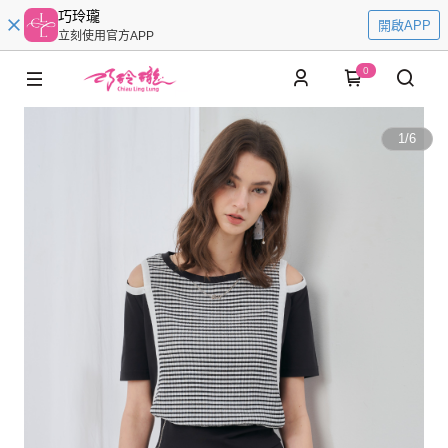
巧玲瓏
開啟APP
立刻使用官方APP
0
1
/
6