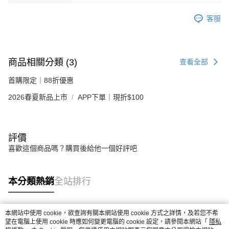
客服
商品相關分類 (3)
查看全部
首購限定｜88折優惠
2026春夏新品上市
APP下單｜現折$100
評價
喜歡這個商品嗎？購買後給他一個好評吧
本分類熱銷
全站排行
本網站中使用 cookie，欲查詢有關本網站使用 cookie 方式之詳情，及若您不希
熱門標籤
望在電腦上使用 cookie 時應如何變更電腦的 cookie 設定，請參閱本網站「
隱私