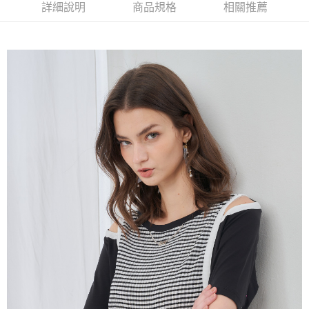
【大哥付你分期使用說明】
詳細說明
商品規格
相關推薦
AFTEE先享後付
1.本服務由台灣大哥大提供，台灣大哥大用戶可立即使用無須另外申請。
2.付款方式選擇「大哥付你分期」，訂單成立後會自動跳轉到大哥付的交易
相關說明
流程，驗證手機門號後，選擇欲分期的期數、繳款截止日，確認付款後即完
【關於「AFTEE先享後付」】
成交易。
ATM付款
AFTEE先享後付是「在收到商品之後才付款」的支付方式。 讓您購物簡單
3.實際核准額度、可分期數及費用金額請依後續交易確認頁面所載為準。
便利好安心！
4.訂單成立30分鐘內，如未前往確認交易或遇審核未通過，訂單將自動取
１．簡單：不需註冊會員、不需綁卡、不需儲值。
運送方式
消。如遇「轉專審核」未通過狀況，表示未達大哥付你分期系統評分，恕無
２．便利：只要手機號碼，簡訊認證，即可結帳。
法說明評估內容。
３．安心：先確認商品／服務後，再付款。
全家取貨付款
【繳款方式說明】
1.分期款項不併入電信帳單，「大哥付你分期」於每月結算日後寄送繳費提
每筆NT$120，滿NT$2,000(含以上)免運費
【「AFTEE先享後付」結帳流程】
醒簡訊。
１．於結帳方式選擇「AFTEE先享後付」後，將跳轉至「AFTEE先享後付」
2.透過簡訊連結打開帳單後，可選擇「超商條碼／台灣大直營門市／銀行轉
7-11取貨付款
結帳頁面，進行簡訊認證並確認金額後，即可完成結帳。
帳／街口支付／iPASS MONEY」等通路繳費。
２．訂單成立數日內，您將收到繳費通知簡訊。
每筆NT$120，滿NT$2,000(含以上)免運費
３．收到繳費通知簡訊後14天內，點擊此簡訊中的連結，可透過四大超商／
【注意事項】
ATM／網路銀行／等多元方式進行付款，方視為交易完成。
宅配
1.本服務係由「台灣大哥大股份有限公司」（以下簡稱本公司）所提供，讓
※ 請注意：結帳手續完成當下不需立刻繳費，但若您需要取消訂單，請聯絡
用戶於交易時，得透過本服務購買商品或服務，並由商店將買賣／分期付款
每筆NT$120，滿NT$2,000(含以上)免運費
購買商品的店家。未經商家同意取消之訂單仍視為有效，需透過AFTEE先享
買賣價金債權讓與本公司後，依約使用本公司帳單繳交帳款。
後付繳納相關費用。
2.基於同意付款使用「大哥付你分期」之契約關係目的，商店將以您的個人
※ 交易是否成功請以「AFTEE先享後付 」之結帳頁面顯示為準，若有關於
資料（包含姓名、電話或地址）提供予台灣大哥大進項蒐集、處理及利用，
是否繳費成功／繳費後需取消欲退款等相關疑問，請聯繫「AFTEE先享後付
由本公司與您本人進行分期帳單所需資料之確認、核對及更正。
客戶支援中心」
https://netprotections.freshdesk.com/support/home
3.完整用戶服務條款，請詳閱以下連結：
https://oppay.tw/userRule
【注意事項】
１．透過由恩沛科技股份有限公司提供之「AFTEE先享後付」服務完成之交