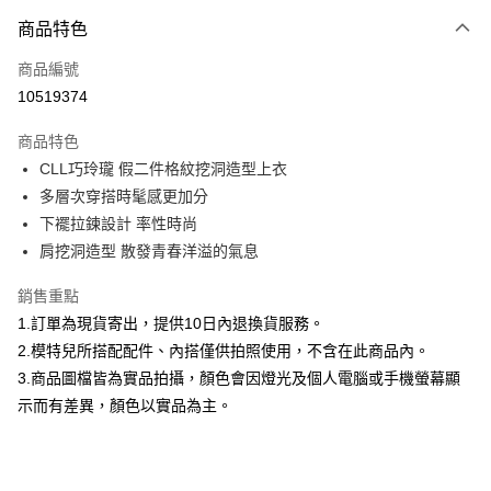
付款方式
商品特色
信用卡一次付款
商品編號
信用卡分期付款
10519374
3 期 0 利率 每期
NT$760
21家銀行
商品特色
合作金庫商業銀行
第一商業銀行
超商取貨付款
CLL巧玲瓏 假二件格紋挖洞造型上衣
華南商業銀行
彰化商業銀行
多層次穿搭時髦感更加分
LINE Pay
上海商業儲蓄銀行
台北富邦商業銀行
國泰世華商業銀行
兆豐國際商業銀行
下襬拉鍊設計 率性時尚
Apple Pay
臺灣中小企業銀行
台中商業銀行
肩挖洞造型 散發青春洋溢的氣息
匯豐（台灣）商業銀行
華泰商業銀行
街口支付
聯邦商業銀行
遠東國際商業銀行
銷售重點
元大商業銀行
永豐商業銀行
悠遊付
1.訂單為現貨寄出，提供10日內退換貨服務。
玉山商業銀行
星展（台灣）商業銀行
2.模特兒所搭配配件、內搭僅供拍照使用，不含在此商品內。
台新國際商業銀行
中國信託商業銀行
Google Pay
3.商品圖檔皆為實品拍攝，顏色會因燈光及個人電腦或手機螢幕顯
台灣樂天信用卡公司
全盈+PAY
示而有差異，顏色以實品為主。
大哥付你分期
相關說明