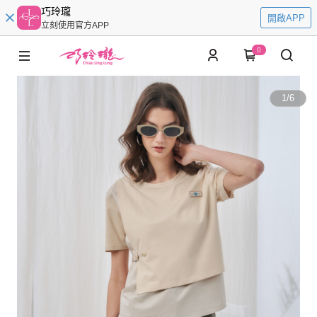
巧玲瓏
開啟APP
立刻使用官方APP
0
1
/
6