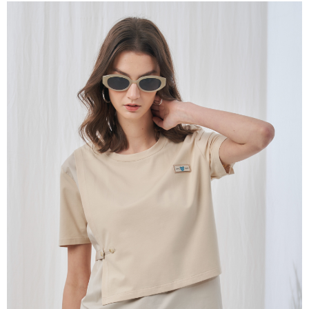
成交易。
ATM付款
AFTEE先享後付是「在收到商品之後才付款」的支付方式。 讓您購物簡單
3.實際核准額度、可分期數及費用金額請依後續交易確認頁面所載為準。
便利好安心！
4.訂單成立30分鐘內，如未前往確認交易或遇審核未通過，訂單將自動取
１．簡單：不需註冊會員、不需綁卡、不需儲值。
運送方式
消。如遇「轉專審核」未通過狀況，表示未達大哥付你分期系統評分，恕無
２．便利：只要手機號碼，簡訊認證，即可結帳。
法說明評估內容。
３．安心：先確認商品／服務後，再付款。
全家取貨付款
【繳款方式說明】
1.分期款項不併入電信帳單，「大哥付你分期」於每月結算日後寄送繳費提
每筆NT$120，滿NT$2,000(含以上)免運費
【「AFTEE先享後付」結帳流程】
醒簡訊。
１．於結帳方式選擇「AFTEE先享後付」後，將跳轉至「AFTEE先享後付」
2.透過簡訊連結打開帳單後，可選擇「超商條碼／台灣大直營門市／銀行轉
7-11取貨付款
結帳頁面，進行簡訊認證並確認金額後，即可完成結帳。
帳／街口支付／iPASS MONEY」等通路繳費。
２．訂單成立數日內，您將收到繳費通知簡訊。
每筆NT$120，滿NT$2,000(含以上)免運費
３．收到繳費通知簡訊後14天內，點擊此簡訊中的連結，可透過四大超商／
【注意事項】
ATM／網路銀行／等多元方式進行付款，方視為交易完成。
宅配
1.本服務係由「台灣大哥大股份有限公司」（以下簡稱本公司）所提供，讓
※ 請注意：結帳手續完成當下不需立刻繳費，但若您需要取消訂單，請聯絡
用戶於交易時，得透過本服務購買商品或服務，並由商店將買賣／分期付款
每筆NT$120，滿NT$2,000(含以上)免運費
購買商品的店家。未經商家同意取消之訂單仍視為有效，需透過AFTEE先享
買賣價金債權讓與本公司後，依約使用本公司帳單繳交帳款。
後付繳納相關費用。
2.基於同意付款使用「大哥付你分期」之契約關係目的，商店將以您的個人
※ 交易是否成功請以「AFTEE先享後付 」之結帳頁面顯示為準，若有關於
資料（包含姓名、電話或地址）提供予台灣大哥大進項蒐集、處理及利用，
是否繳費成功／繳費後需取消欲退款等相關疑問，請聯繫「AFTEE先享後付
由本公司與您本人進行分期帳單所需資料之確認、核對及更正。
客戶支援中心」
https://netprotections.freshdesk.com/support/home
3.完整用戶服務條款，請詳閱以下連結：
https://oppay.tw/userRule
【注意事項】
１．透過由恩沛科技股份有限公司提供之「AFTEE先享後付」服務完成之交
易，需依本服務之必要範圍內提供個人資料，並將交易相關給付款項請求債
權轉讓予恩沛科技股份有限公司。
２．關於個人資料處理事宜，請瀏覽以下網址：
https://aftee.tw/terms/#terms3