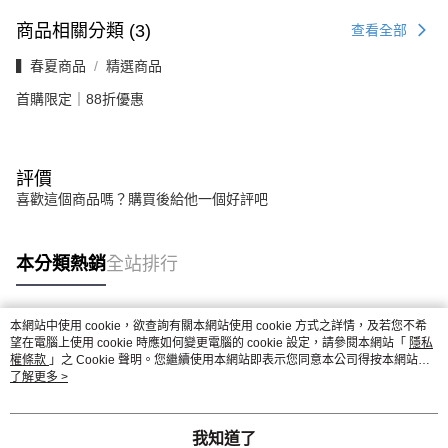
商品相關分類 (3)
查看全部
▍春夏商品
精選商品
首購限定｜88折優惠
評價
喜歡這個商品嗎？購買後給他一個好評吧
本分類熱銷
全站排行
本網站中使用 cookie，欲查詢有關本網站使用 cookie 方式之詳情，及若您不希
熱門標籤
望在電腦上使用 cookie 時應如何變更電腦的 cookie 設定，請參閱本網站「
隱私
權條款
」之 Cookie 聲明。您繼續使用本網站即表示您同意本公司得按本網站使
用條款之 Cookie 聲明使用 cookie。
了解更多 >
我知道了