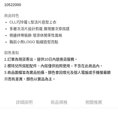
信用卡分期付款
10522000
3 期 0 利率 每期
NT$460
21家銀行
商品特色
合作金庫商業銀行
第一商業銀行
超商取貨付款
CLL巧玲瓏 L型活片造型上衣
華南商業銀行
彰化商業銀行
多層次活片設計剪裁 展現層次穿搭感
LINE Pay
上海商業儲蓄銀行
台北富邦商業銀行
國泰世華商業銀行
兆豐國際商業銀行
側邊袢帶裝飾 增添休閒率性風格
Apple Pay
臺灣中小企業銀行
台中商業銀行
胸前小熊LOGO 點綴造型亮點
匯豐（台灣）商業銀行
華泰商業銀行
街口支付
聯邦商業銀行
遠東國際商業銀行
銷售重點
元大商業銀行
永豐商業銀行
悠遊付
1.訂單為現貨寄出，提供10日內退換貨服務。
玉山商業銀行
星展（台灣）商業銀行
2.模特兒所搭配配件、內搭僅供拍照使用，不含在此商品內。
台新國際商業銀行
中國信託商業銀行
Google Pay
3.商品圖檔皆為實品拍攝，顏色會因燈光及個人電腦或手機螢幕顯
台灣樂天信用卡公司
全盈+PAY
示而有差異，顏色以實品為主。
大哥付你分期
相關說明
【大哥付你分期使用說明】
詳細說明
商品規格
相關推薦
AFTEE先享後付
1.本服務由台灣大哥大提供，台灣大哥大用戶可立即使用無須另外申請。
2.付款方式選擇「大哥付你分期」，訂單成立後會自動跳轉到大哥付的交易
相關說明
流程，驗證手機門號後，選擇欲分期的期數、繳款截止日，確認付款後即完
【關於「AFTEE先享後付」】