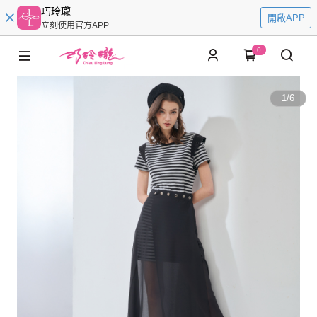
巧玲瓏
開啟APP
立刻使用官方APP
0
1
/
6