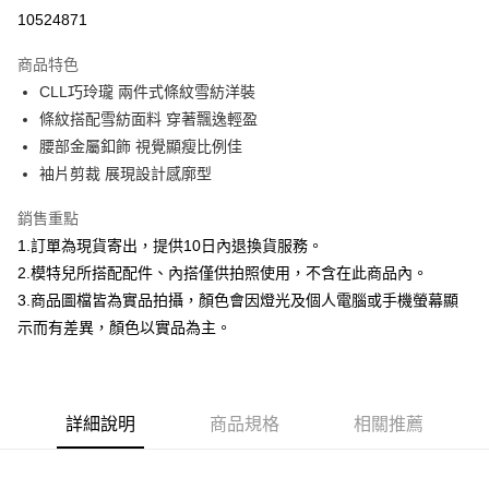
信用卡分期付款
10524871
3 期 0 利率 每期
NT$660
21家銀行
商品特色
合作金庫商業銀行
第一商業銀行
超商取貨付款
CLL巧玲瓏 兩件式條紋雪紡洋裝
華南商業銀行
彰化商業銀行
條紋搭配雪紡面料 穿著飄逸輕盈
LINE Pay
上海商業儲蓄銀行
台北富邦商業銀行
國泰世華商業銀行
兆豐國際商業銀行
腰部金屬釦飾 視覺顯瘦比例佳
Apple Pay
臺灣中小企業銀行
台中商業銀行
袖片剪裁 展現設計感廓型
匯豐（台灣）商業銀行
華泰商業銀行
街口支付
聯邦商業銀行
遠東國際商業銀行
銷售重點
元大商業銀行
永豐商業銀行
悠遊付
1.訂單為現貨寄出，提供10日內退換貨服務。
玉山商業銀行
星展（台灣）商業銀行
2.模特兒所搭配配件、內搭僅供拍照使用，不含在此商品內。
台新國際商業銀行
中國信託商業銀行
Google Pay
3.商品圖檔皆為實品拍攝，顏色會因燈光及個人電腦或手機螢幕顯
台灣樂天信用卡公司
全盈+PAY
示而有差異，顏色以實品為主。
大哥付你分期
相關說明
【大哥付你分期使用說明】
詳細說明
商品規格
相關推薦
AFTEE先享後付
1.本服務由台灣大哥大提供，台灣大哥大用戶可立即使用無須另外申請。
2.付款方式選擇「大哥付你分期」，訂單成立後會自動跳轉到大哥付的交易
相關說明
流程，驗證手機門號後，選擇欲分期的期數、繳款截止日，確認付款後即完
【關於「AFTEE先享後付」】