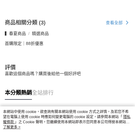
商品相關分類 (3)
查看全部
▍春夏商品
精選商品
首購限定｜88折優惠
評價
喜歡這個商品嗎？購買後給他一個好評吧
本分類熱銷
全站排行
本網站中使用 cookie，欲查詢有關本網站使用 cookie 方式之詳情，及若您不希
熱門標籤
望在電腦上使用 cookie 時應如何變更電腦的 cookie 設定，請參閱本網站「
隱私
權條款
」之 Cookie 聲明。您繼續使用本網站即表示您同意本公司得按本網站使
用條款之 Cookie 聲明使用 cookie。
了解更多 >