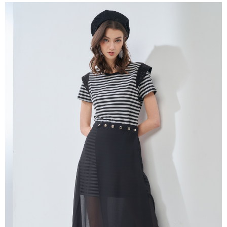
成交易。
ATM付款
AFTEE先享後付是「在收到商品之後才付款」的支付方式。 讓您購物簡單
3.實際核准額度、可分期數及費用金額請依後續交易確認頁面所載為準。
便利好安心！
4.訂單成立30分鐘內，如未前往確認交易或遇審核未通過，訂單將自動取
１．簡單：不需註冊會員、不需綁卡、不需儲值。
運送方式
消。如遇「轉專審核」未通過狀況，表示未達大哥付你分期系統評分，恕無
２．便利：只要手機號碼，簡訊認證，即可結帳。
法說明評估內容。
３．安心：先確認商品／服務後，再付款。
全家取貨付款
【繳款方式說明】
1.分期款項不併入電信帳單，「大哥付你分期」於每月結算日後寄送繳費提
每筆NT$120，滿NT$2,000(含以上)免運費
【「AFTEE先享後付」結帳流程】
醒簡訊。
１．於結帳方式選擇「AFTEE先享後付」後，將跳轉至「AFTEE先享後付」
2.透過簡訊連結打開帳單後，可選擇「超商條碼／台灣大直營門市／銀行轉
7-11取貨付款
結帳頁面，進行簡訊認證並確認金額後，即可完成結帳。
帳／街口支付／iPASS MONEY」等通路繳費。
２．訂單成立數日內，您將收到繳費通知簡訊。
每筆NT$120，滿NT$2,000(含以上)免運費
３．收到繳費通知簡訊後14天內，點擊此簡訊中的連結，可透過四大超商／
【注意事項】
ATM／網路銀行／等多元方式進行付款，方視為交易完成。
宅配
1.本服務係由「台灣大哥大股份有限公司」（以下簡稱本公司）所提供，讓
※ 請注意：結帳手續完成當下不需立刻繳費，但若您需要取消訂單，請聯絡
用戶於交易時，得透過本服務購買商品或服務，並由商店將買賣／分期付款
每筆NT$120，滿NT$2,000(含以上)免運費
購買商品的店家。未經商家同意取消之訂單仍視為有效，需透過AFTEE先享
買賣價金債權讓與本公司後，依約使用本公司帳單繳交帳款。
後付繳納相關費用。
2.基於同意付款使用「大哥付你分期」之契約關係目的，商店將以您的個人
※ 交易是否成功請以「AFTEE先享後付 」之結帳頁面顯示為準，若有關於
資料（包含姓名、電話或地址）提供予台灣大哥大進項蒐集、處理及利用，
是否繳費成功／繳費後需取消欲退款等相關疑問，請聯繫「AFTEE先享後付
由本公司與您本人進行分期帳單所需資料之確認、核對及更正。
客戶支援中心」
https://netprotections.freshdesk.com/support/home
3.完整用戶服務條款，請詳閱以下連結：
https://oppay.tw/userRule
【注意事項】
１．透過由恩沛科技股份有限公司提供之「AFTEE先享後付」服務完成之交
易，需依本服務之必要範圍內提供個人資料，並將交易相關給付款項請求債
權轉讓予恩沛科技股份有限公司。
２．關於個人資料處理事宜，請瀏覽以下網址：
https://aftee.tw/terms/#terms3