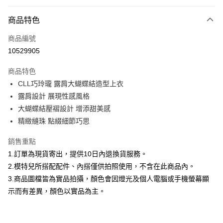
付款方式
商品特色
信用卡一次付款
商品編號
信用卡分期付款
10529905
3 期 0 利率 每期
NT$526
21家銀行
商品特色
合作金庫商業銀行
第一商業銀行
超商取貨付款
CLL巧玲瓏 露肩大蝴蝶結造型上衣
華南商業銀行
彰化商業銀行
露肩設計 展現性感風格
LINE Pay
上海商業儲蓄銀行
台北富邦商業銀行
國泰世華商業銀行
兆豐國際商業銀行
大蝴蝶結壓褶設計 增添甜美感
Apple Pay
臺灣中小企業銀行
台中商業銀行
精緻縫珠 點綴細節巧思
匯豐（台灣）商業銀行
華泰商業銀行
街口支付
聯邦商業銀行
遠東國際商業銀行
銷售重點
元大商業銀行
永豐商業銀行
悠遊付
1.訂單為現貨寄出，提供10日內退換貨服務。
玉山商業銀行
星展（台灣）商業銀行
2.模特兒所搭配配件、內搭僅供拍照使用，不含在此商品內。
台新國際商業銀行
中國信託商業銀行
Google Pay
3.商品圖檔皆為實品拍攝，顏色會因燈光及個人電腦或手機螢幕顯
台灣樂天信用卡公司
全盈+PAY
示而有差異，顏色以實品為主。
大哥付你分期
相關說明