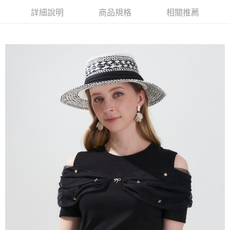
【大哥付你分期使用說明】
詳細說明
商品規格
相關推薦
AFTEE先享後付
1.本服務由台灣大哥大提供，台灣大哥大用戶可立即使用無須另外申請。
2.付款方式選擇「大哥付你分期」，訂單成立後會自動跳轉到大哥付的交易
相關說明
流程，驗證手機門號後，選擇欲分期的期數、繳款截止日，確認付款後即完
【關於「AFTEE先享後付」】
成交易。
ATM付款
AFTEE先享後付是「在收到商品之後才付款」的支付方式。 讓您購物簡單
3.實際核准額度、可分期數及費用金額請依後續交易確認頁面所載為準。
便利好安心！
4.訂單成立30分鐘內，如未前往確認交易或遇審核未通過，訂單將自動取
１．簡單：不需註冊會員、不需綁卡、不需儲值。
運送方式
消。如遇「轉專審核」未通過狀況，表示未達大哥付你分期系統評分，恕無
２．便利：只要手機號碼，簡訊認證，即可結帳。
法說明評估內容。
３．安心：先確認商品／服務後，再付款。
全家取貨付款
【繳款方式說明】
1.分期款項不併入電信帳單，「大哥付你分期」於每月結算日後寄送繳費提
每筆NT$120，滿NT$2,000(含以上)免運費
【「AFTEE先享後付」結帳流程】
醒簡訊。
１．於結帳方式選擇「AFTEE先享後付」後，將跳轉至「AFTEE先享後付」
2.透過簡訊連結打開帳單後，可選擇「超商條碼／台灣大直營門市／銀行轉
7-11取貨付款
結帳頁面，進行簡訊認證並確認金額後，即可完成結帳。
帳／街口支付／iPASS MONEY」等通路繳費。
２．訂單成立數日內，您將收到繳費通知簡訊。
每筆NT$120，滿NT$2,000(含以上)免運費
３．收到繳費通知簡訊後14天內，點擊此簡訊中的連結，可透過四大超商／
【注意事項】
ATM／網路銀行／等多元方式進行付款，方視為交易完成。
宅配
1.本服務係由「台灣大哥大股份有限公司」（以下簡稱本公司）所提供，讓
※ 請注意：結帳手續完成當下不需立刻繳費，但若您需要取消訂單，請聯絡
用戶於交易時，得透過本服務購買商品或服務，並由商店將買賣／分期付款
每筆NT$120，滿NT$2,000(含以上)免運費
購買商品的店家。未經商家同意取消之訂單仍視為有效，需透過AFTEE先享
買賣價金債權讓與本公司後，依約使用本公司帳單繳交帳款。
後付繳納相關費用。
2.基於同意付款使用「大哥付你分期」之契約關係目的，商店將以您的個人
※ 交易是否成功請以「AFTEE先享後付 」之結帳頁面顯示為準，若有關於
資料（包含姓名、電話或地址）提供予台灣大哥大進項蒐集、處理及利用，
是否繳費成功／繳費後需取消欲退款等相關疑問，請聯繫「AFTEE先享後付
由本公司與您本人進行分期帳單所需資料之確認、核對及更正。
客戶支援中心」
https://netprotections.freshdesk.com/support/home
3.完整用戶服務條款，請詳閱以下連結：
https://oppay.tw/userRule
【注意事項】