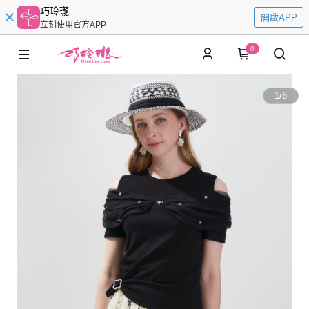
巧玲瓏
開啟APP
立刻使用官方APP
0
1
/
6