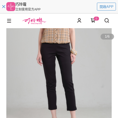
巧玲瓏
開啟APP
立刻使用官方APP
0
1
/
6