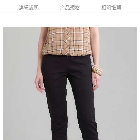
【大哥付你分期使用說明】
詳細說明
商品規格
相關推薦
AFTEE先享後付
1.本服務由台灣大哥大提供，台灣大哥大用戶可立即使用無須另外申請。
2.付款方式選擇「大哥付你分期」，訂單成立後會自動跳轉到大哥付的交易
相關說明
流程，驗證手機門號後，選擇欲分期的期數、繳款截止日，確認付款後即完
【關於「AFTEE先享後付」】
成交易。
ATM付款
AFTEE先享後付是「在收到商品之後才付款」的支付方式。 讓您購物簡單
3.實際核准額度、可分期數及費用金額請依後續交易確認頁面所載為準。
便利好安心！
4.訂單成立30分鐘內，如未前往確認交易或遇審核未通過，訂單將自動取
１．簡單：不需註冊會員、不需綁卡、不需儲值。
運送方式
消。如遇「轉專審核」未通過狀況，表示未達大哥付你分期系統評分，恕無
２．便利：只要手機號碼，簡訊認證，即可結帳。
法說明評估內容。
３．安心：先確認商品／服務後，再付款。
全家取貨付款
【繳款方式說明】
1.分期款項不併入電信帳單，「大哥付你分期」於每月結算日後寄送繳費提
每筆NT$120，滿NT$2,000(含以上)免運費
【「AFTEE先享後付」結帳流程】
醒簡訊。
１．於結帳方式選擇「AFTEE先享後付」後，將跳轉至「AFTEE先享後付」
2.透過簡訊連結打開帳單後，可選擇「超商條碼／台灣大直營門市／銀行轉
7-11取貨付款
結帳頁面，進行簡訊認證並確認金額後，即可完成結帳。
帳／街口支付／iPASS MONEY」等通路繳費。
２．訂單成立數日內，您將收到繳費通知簡訊。
每筆NT$120，滿NT$2,000(含以上)免運費
３．收到繳費通知簡訊後14天內，點擊此簡訊中的連結，可透過四大超商／
【注意事項】
ATM／網路銀行／等多元方式進行付款，方視為交易完成。
宅配
1.本服務係由「台灣大哥大股份有限公司」（以下簡稱本公司）所提供，讓
※ 請注意：結帳手續完成當下不需立刻繳費，但若您需要取消訂單，請聯絡
用戶於交易時，得透過本服務購買商品或服務，並由商店將買賣／分期付款
每筆NT$120，滿NT$2,000(含以上)免運費
購買商品的店家。未經商家同意取消之訂單仍視為有效，需透過AFTEE先享
買賣價金債權讓與本公司後，依約使用本公司帳單繳交帳款。
後付繳納相關費用。
2.基於同意付款使用「大哥付你分期」之契約關係目的，商店將以您的個人
※ 交易是否成功請以「AFTEE先享後付 」之結帳頁面顯示為準，若有關於
資料（包含姓名、電話或地址）提供予台灣大哥大進項蒐集、處理及利用，
是否繳費成功／繳費後需取消欲退款等相關疑問，請聯繫「AFTEE先享後付
由本公司與您本人進行分期帳單所需資料之確認、核對及更正。
客戶支援中心」
https://netprotections.freshdesk.com/support/home
3.完整用戶服務條款，請詳閱以下連結：
https://oppay.tw/userRule
【注意事項】