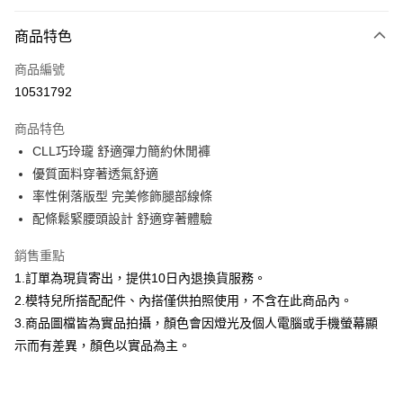
付款方式
商品特色
信用卡一次付款
商品編號
信用卡分期付款
10531792
3 期 0 利率 每期
NT$460
21家銀行
商品特色
合作金庫商業銀行
第一商業銀行
超商取貨付款
CLL巧玲瓏 舒適彈力簡約休閒褲
華南商業銀行
彰化商業銀行
優質面料穿著透氣舒適
LINE Pay
上海商業儲蓄銀行
台北富邦商業銀行
國泰世華商業銀行
兆豐國際商業銀行
率性俐落版型 完美修飾腿部線條
Apple Pay
臺灣中小企業銀行
台中商業銀行
配條鬆緊腰頭設計 舒適穿著體驗
匯豐（台灣）商業銀行
華泰商業銀行
街口支付
聯邦商業銀行
遠東國際商業銀行
銷售重點
元大商業銀行
永豐商業銀行
悠遊付
1.訂單為現貨寄出，提供10日內退換貨服務。
玉山商業銀行
星展（台灣）商業銀行
2.模特兒所搭配配件、內搭僅供拍照使用，不含在此商品內。
台新國際商業銀行
中國信託商業銀行
Google Pay
3.商品圖檔皆為實品拍攝，顏色會因燈光及個人電腦或手機螢幕顯
台灣樂天信用卡公司
全盈+PAY
示而有差異，顏色以實品為主。
大哥付你分期
相關說明