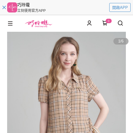
巧玲瓏
開啟APP
立刻使用官方APP
0
1
/
6