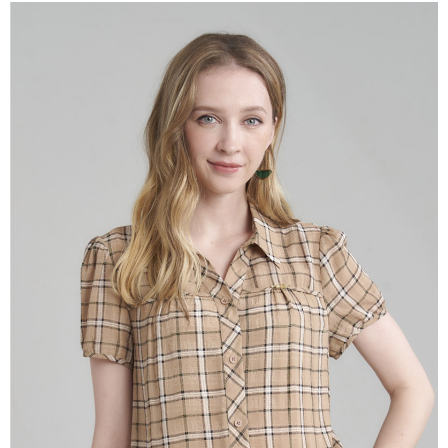
成交易。
ATM付款
AFTEE先享後付是「在收到商品之後才付款」的支付方式。 讓您購物簡單
3.實際核准額度、可分期數及費用金額請依後續交易確認頁面所載為準。
便利好安心！
4.訂單成立30分鐘內，如未前往確認交易或遇審核未通過，訂單將自動取
１．簡單：不需註冊會員、不需綁卡、不需儲值。
運送方式
消。如遇「轉專審核」未通過狀況，表示未達大哥付你分期系統評分，恕無
２．便利：只要手機號碼，簡訊認證，即可結帳。
法說明評估內容。
３．安心：先確認商品／服務後，再付款。
全家取貨付款
【繳款方式說明】
1.分期款項不併入電信帳單，「大哥付你分期」於每月結算日後寄送繳費提
每筆NT$120，滿NT$2,000(含以上)免運費
【「AFTEE先享後付」結帳流程】
醒簡訊。
１．於結帳方式選擇「AFTEE先享後付」後，將跳轉至「AFTEE先享後付」
2.透過簡訊連結打開帳單後，可選擇「超商條碼／台灣大直營門市／銀行轉
7-11取貨付款
結帳頁面，進行簡訊認證並確認金額後，即可完成結帳。
帳／街口支付／iPASS MONEY」等通路繳費。
２．訂單成立數日內，您將收到繳費通知簡訊。
每筆NT$120，滿NT$2,000(含以上)免運費
３．收到繳費通知簡訊後14天內，點擊此簡訊中的連結，可透過四大超商／
【注意事項】
ATM／網路銀行／等多元方式進行付款，方視為交易完成。
宅配
1.本服務係由「台灣大哥大股份有限公司」（以下簡稱本公司）所提供，讓
※ 請注意：結帳手續完成當下不需立刻繳費，但若您需要取消訂單，請聯絡
用戶於交易時，得透過本服務購買商品或服務，並由商店將買賣／分期付款
每筆NT$120，滿NT$2,000(含以上)免運費
購買商品的店家。未經商家同意取消之訂單仍視為有效，需透過AFTEE先享
買賣價金債權讓與本公司後，依約使用本公司帳單繳交帳款。
後付繳納相關費用。
2.基於同意付款使用「大哥付你分期」之契約關係目的，商店將以您的個人
※ 交易是否成功請以「AFTEE先享後付 」之結帳頁面顯示為準，若有關於
資料（包含姓名、電話或地址）提供予台灣大哥大進項蒐集、處理及利用，
是否繳費成功／繳費後需取消欲退款等相關疑問，請聯繫「AFTEE先享後付
由本公司與您本人進行分期帳單所需資料之確認、核對及更正。
客戶支援中心」
https://netprotections.freshdesk.com/support/home
3.完整用戶服務條款，請詳閱以下連結：
https://oppay.tw/userRule
【注意事項】
１．透過由恩沛科技股份有限公司提供之「AFTEE先享後付」服務完成之交
易，需依本服務之必要範圍內提供個人資料，並將交易相關給付款項請求債
權轉讓予恩沛科技股份有限公司。
２．關於個人資料處理事宜，請瀏覽以下網址：
https://aftee.tw/terms/#terms3