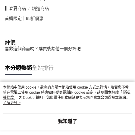
▍春夏商品
精選商品
首購限定｜88折優惠
評價
喜歡這個商品嗎？購買後給他一個好評吧
本分類熱銷
全站排行
本網站中使用 cookie，欲查詢有關本網站使用 cookie 方式之詳情，及若您不希
熱門標籤
望在電腦上使用 cookie 時應如何變更電腦的 cookie 設定，請參閱本網站「
隱私
權條款
」之 Cookie 聲明。您繼續使用本網站即表示您同意本公司得按本網站使
用條款之 Cookie 聲明使用 cookie。
了解更多 >
我知道了