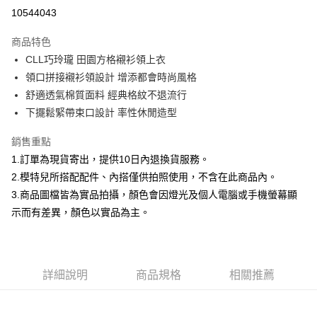
信用卡分期付款
10544043
3 期 0 利率 每期
NT$460
21家銀行
商品特色
合作金庫商業銀行
第一商業銀行
超商取貨付款
CLL巧玲瓏 田園方格襯衫領上衣
華南商業銀行
彰化商業銀行
領口拼接襯衫領設計 增添都會時尚風格
LINE Pay
上海商業儲蓄銀行
台北富邦商業銀行
國泰世華商業銀行
兆豐國際商業銀行
舒適透氣棉質面料 經典格紋不退流行
Apple Pay
臺灣中小企業銀行
台中商業銀行
下擺鬆緊帶束口設計 率性休閒造型
匯豐（台灣）商業銀行
華泰商業銀行
街口支付
聯邦商業銀行
遠東國際商業銀行
銷售重點
元大商業銀行
永豐商業銀行
悠遊付
1.訂單為現貨寄出，提供10日內退換貨服務。
玉山商業銀行
星展（台灣）商業銀行
2.模特兒所搭配配件、內搭僅供拍照使用，不含在此商品內。
台新國際商業銀行
中國信託商業銀行
Google Pay
3.商品圖檔皆為實品拍攝，顏色會因燈光及個人電腦或手機螢幕顯
台灣樂天信用卡公司
全盈+PAY
示而有差異，顏色以實品為主。
大哥付你分期
相關說明
【大哥付你分期使用說明】
詳細說明
商品規格
相關推薦
AFTEE先享後付
1.本服務由台灣大哥大提供，台灣大哥大用戶可立即使用無須另外申請。
2.付款方式選擇「大哥付你分期」，訂單成立後會自動跳轉到大哥付的交易
相關說明
流程，驗證手機門號後，選擇欲分期的期數、繳款截止日，確認付款後即完
【關於「AFTEE先享後付」】