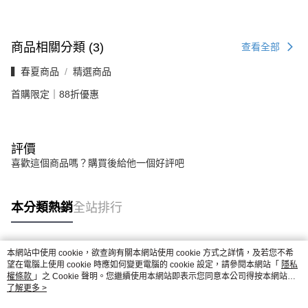
商品相關分類 (3)
查看全部
▍春夏商品
精選商品
首購限定｜88折優惠
評價
喜歡這個商品嗎？購買後給他一個好評吧
本分類熱銷
全站排行
本網站中使用 cookie，欲查詢有關本網站使用 cookie 方式之詳情，及若您不希
熱門標籤
望在電腦上使用 cookie 時應如何變更電腦的 cookie 設定，請參閱本網站「
隱私
權條款
」之 Cookie 聲明。您繼續使用本網站即表示您同意本公司得按本網站使
用條款之 Cookie 聲明使用 cookie。
了解更多 >