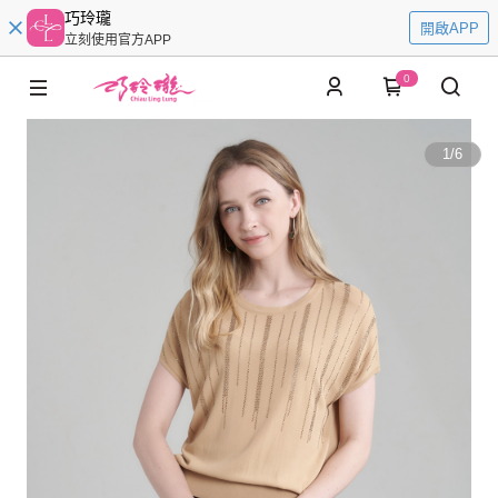
巧玲瓏
開啟APP
立刻使用官方APP
0
1
/
6