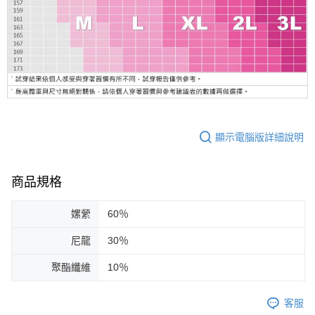
顯示電腦版詳細說明
商品規格
嫘縈
60％
尼龍
30％
聚酯纖維
10％
客服