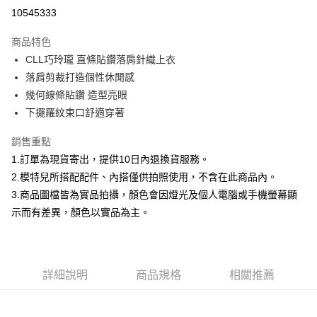
信用卡分期付款
10545333
3 期 0 利率 每期
NT$526
21家銀行
商品特色
合作金庫商業銀行
第一商業銀行
超商取貨付款
CLL巧玲瓏 直條貼鑽落肩針織上衣
華南商業銀行
彰化商業銀行
落肩剪裁打造個性休閒感
LINE Pay
上海商業儲蓄銀行
台北富邦商業銀行
國泰世華商業銀行
兆豐國際商業銀行
幾何線條貼鑽 造型亮眼
Apple Pay
臺灣中小企業銀行
台中商業銀行
下擺羅紋束口舒適穿著
匯豐（台灣）商業銀行
華泰商業銀行
街口支付
聯邦商業銀行
遠東國際商業銀行
銷售重點
元大商業銀行
永豐商業銀行
悠遊付
1.訂單為現貨寄出，提供10日內退換貨服務。
玉山商業銀行
星展（台灣）商業銀行
2.模特兒所搭配配件、內搭僅供拍照使用，不含在此商品內。
台新國際商業銀行
中國信託商業銀行
Google Pay
3.商品圖檔皆為實品拍攝，顏色會因燈光及個人電腦或手機螢幕顯
台灣樂天信用卡公司
全盈+PAY
示而有差異，顏色以實品為主。
大哥付你分期
相關說明
【大哥付你分期使用說明】
詳細說明
商品規格
相關推薦
AFTEE先享後付
1.本服務由台灣大哥大提供，台灣大哥大用戶可立即使用無須另外申請。
2.付款方式選擇「大哥付你分期」，訂單成立後會自動跳轉到大哥付的交易
相關說明
流程，驗證手機門號後，選擇欲分期的期數、繳款截止日，確認付款後即完
【關於「AFTEE先享後付」】