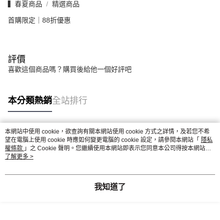
▍春夏商品
精選商品
首購限定｜88折優惠
評價
喜歡這個商品嗎？購買後給他一個好評吧
本分類熱銷
全站排行
本網站中使用 cookie，欲查詢有關本網站使用 cookie 方式之詳情，及若您不希
熱門標籤
望在電腦上使用 cookie 時應如何變更電腦的 cookie 設定，請參閱本網站「
隱私
權條款
」之 Cookie 聲明。您繼續使用本網站即表示您同意本公司得按本網站使
用條款之 Cookie 聲明使用 cookie。
了解更多 >
我知道了