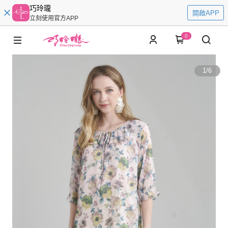
巧玲瓏
開啟APP
立刻使用官方APP
0
1
/
6