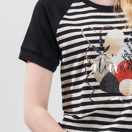
結果請求
５．嚴禁
形，恩沛
動。