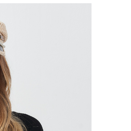
式說明】
付款
項不併入電信帳單，「大哥付你分期」於每月結算日後寄送繳費提
EE先享後付」結帳流程】
20，滿NT$2,000(含以上)免運費
方式選擇「AFTEE先享後付」後，將跳轉至「AFTEE先享後
訊連結打開帳單後，可選擇「超商條碼／台灣大直營門市／銀行轉
頁面，進行簡訊認證並確認金額後，即可完成結帳。
付／iPASS MONEY」等通路繳費。
付款
成立數日內，您將收到繳費通知簡訊。
費通知簡訊後14天內，點擊此簡訊中的連結，可透過四大超商
20，滿NT$2,000(含以上)免運費
項】
網路銀行／等多元方式進行付款，方視為交易完成。
係由「台灣大哥大股份有限公司」（以下簡稱本公司）所提供，讓
：結帳手續完成當下不需立刻繳費，但若您需要取消訂單，請聯
易時，得透過本服務購買商品或服務，並由商店將買賣／分期付
的店家。未經商家同意取消之訂單仍視為有效，需透過AFTEE
金債權讓與本公司後，依約使用本公司帳單繳交帳款。
繳納相關費用。
20，滿NT$2,000(含以上)免運費
意付款使用「大哥付你分期」之契約關係目的，商店將以您的個人
否成功請以「AFTEE先享後付 」之結帳頁面顯示為準，若有關於
含姓名、電話或地址）提供予台灣大哥大進項蒐集、處理及利
功／繳費後需取消欲退款等相關疑問，請聯繫「AFTEE先享後
公司與您本人進行分期帳單所需資料之確認、核對及更正。
援中心」
https://netprotections.freshdesk.com/support/home
戶服務條款，請詳閱以下連結：
https://oppay.tw/userRule
項】
恩沛科技股份有限公司提供之「AFTEE先享後付」服務完成之
依本服務之必要範圍內提供個人資料，並將交易相關給付款項請
讓予恩沛科技股份有限公司。
個人資料處理事宜，請瀏覽以下網址：
ee.tw/terms/#terms3
年的使用者請事先徵得法定代理人或監護人之同意方可使用
E先享後付」，若未經同意申辦者引起之損失，本公司不負相關責
AFTEE先享後付」時，將依據個別帳號之用戶狀況，依本公司
核予不同之上限額度；若仍有額度不足之情形，本公司將視審查