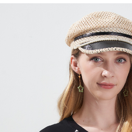
【繳款方
全家取貨
1.分期款
【「AFT
醒簡訊。
每筆NT$1
１．於結帳
2.透過簡
付」結帳
帳／街口支
7-11取貨
２．訂單
３．收到繳
每筆NT$1
【注意事
／ATM／
1.本服務
※ 請注意
宅配
用戶於交
絡購買商品
款買賣價
先享後付
每筆NT$1
2.基於同
※ 交易是
資料（包
是否繳費成
用，由本
付客戶支
3.完整用
【注意事
１．透過由
交易，需
求債權轉
２．關於
https://aft
３．未成
「AFTE
任。
４．使用「
即時審查