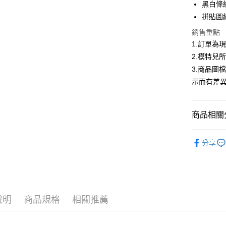
華南商
黑白條
LINE Pay
上海商
拼貼圖
國泰世
Apple Pay
銷售重點
臺灣中
匯豐（
1.訂單為
街口支付
聯邦商
2.模特兒
元大商
悠遊付
3.商品圖
玉山商
示而有差
台新國
Google Pa
台灣樂
全盈+PAY
商品相關分
大哥付你
▍春夏商
相關說明
分享
【大哥付
首購限定｜
AFTEE先
1.本服務
2.付款方
相關說明
精選商品｜
流程，驗
【關於「A
ATM付款
完成交易
AFTEE
3.實際核
便利好安
說明
商品規格
相關推薦
4.訂單成
１．簡單
消。如遇
２．便利
運送方式
無法說明
３．安心