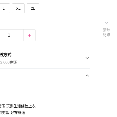
L
XL
2L
清除
紀錄
送方式
2,000免運
次付款
期付款
0 利率 每期
NT$460
21家銀行
巧玲瓏 玩樂生活條紋上衣
庫商業銀行
第一商業銀行
袖剪裁 好穿舒適
付款