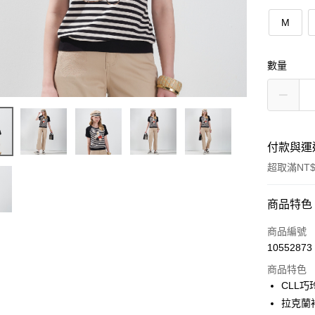
M
數量
付款與運
超取滿NT$
付款方式
商品特色
信用卡一
商品編號
10552873
信用卡分
商品特色
3 期 
CLL
合作金
拉克蘭
超商取貨