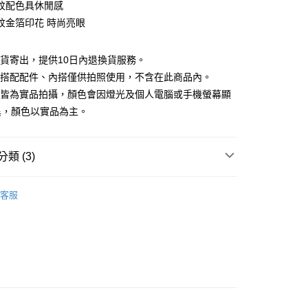
業銀行
彰化商業銀行
紋配色具休閒感
業儲蓄銀行
台北富邦商業銀行
紋金箔印花 時尚亮眼
華商業銀行
兆豐國際商業銀行
小企業銀行
台中商業銀行
台灣）商業銀行
華泰商業銀行
現貨寄出，提供10日內退換貨服務。
業銀行
遠東國際商業銀行
所搭配配件、內搭僅供拍照使用，不含在此商品內。
業銀行
永豐商業銀行
檔皆為實品拍攝，顏色會因燈光及個人電腦或手機螢幕顯
業銀行
星展（台灣）商業銀行
異，顏色以實品為主。
際商業銀行
中國信託商業銀行
y
天信用卡公司
類 (3)
分期
品
精選商品
客服
你分期使用說明】
88折優惠
享後付
由台灣大哥大提供，台灣大哥大用戶可立即使用無須另外申請。
式選擇「大哥付你分期」，訂單成立後會自動跳轉到大哥付的交易
滿額折$200
證手機門號後，選擇欲分期的期數、繳款截止日，確認付款後即
FTEE先享後付」】
。
先享後付是「在收到商品之後才付款」的支付方式。 讓您購物簡單
准額度、可分期數及費用金額請依後續交易確認頁面所載為準。
心！
立30分鐘內，如未前往確認交易或遇審核未通過，訂單將自動取
：不需註冊會員、不需綁卡、不需儲值。
「轉專審核」未通過狀況，表示未達大哥付你分期系統評分，恕
：只要手機號碼，簡訊認證，即可結帳。
評估內容。
：先確認商品／服務後，再付款。