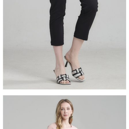
是否繳費成功／繳費後需取消欲退款等相關疑問，請聯繫「AFTEE先享後付
由本公司與您本人進行分期帳單所需資料之確認、核對及更正。
客戶支援中心」
https://netprotections.freshdesk.com/support/home
3.完整用戶服務條款，請詳閱以下連結：
https://oppay.tw/userRule
【注意事項】
１．透過由恩沛科技股份有限公司提供之「AFTEE先享後付」服務完成之交
易，需依本服務之必要範圍內提供個人資料，並將交易相關給付款項請求債
權轉讓予恩沛科技股份有限公司。
２．關於個人資料處理事宜，請瀏覽以下網址：
https://aftee.tw/terms/#terms3
３．未成年的使用者請事先徵得法定代理人或監護人之同意方可使用
「AFTEE先享後付」，若未經同意申辦者引起之損失，本公司不負相關責
任。
４．使用「AFTEE先享後付」時，將依據個別帳號之用戶狀況，依本公司即
時審查核予不同之上限額度；若仍有額度不足之情形，本公司將視審查結果
請求用戶進行身份認證。
５．嚴禁一人註冊多個帳號或使用他人資訊註冊。若發現惡意使用之情形，
恩沛科技股份有限公司將有權停止該用戶之使用額度並採取法律行動。