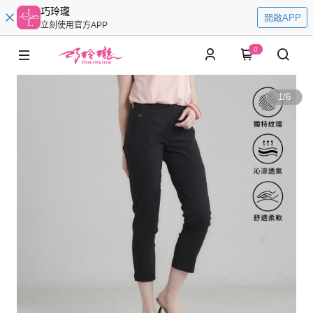
巧玲瓏
開啟APP
立刻使用官方APP
0
1
/
6