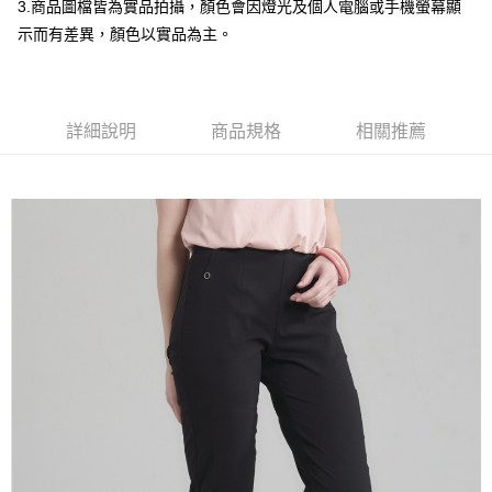
全盈+PAY
3.商品圖檔皆為實品拍攝，顏色會因燈光及個人電腦或手機螢幕顯
示而有差異，顏色以實品為主。
大哥付你分期
相關說明
【大哥付你分期使用說明】
AFTEE先享後付
1.本服務由台灣大哥大提供，台灣大哥大用戶可立即使用無須另外申請。
詳細說明
商品規格
相關推薦
2.付款方式選擇「大哥付你分期」，訂單成立後會自動跳轉到大哥付的交易
相關說明
流程，驗證手機門號後，選擇欲分期的期數、繳款截止日，確認付款後即完
【關於「AFTEE先享後付」】
成交易。
ATM付款
AFTEE先享後付是「在收到商品之後才付款」的支付方式。 讓您購物簡單
3.實際核准額度、可分期數及費用金額請依後續交易確認頁面所載為準。
便利好安心！
4.訂單成立30分鐘內，如未前往確認交易或遇審核未通過，訂單將自動取
１．簡單：不需註冊會員、不需綁卡、不需儲值。
運送方式
消。如遇「轉專審核」未通過狀況，表示未達大哥付你分期系統評分，恕無
２．便利：只要手機號碼，簡訊認證，即可結帳。
法說明評估內容。
３．安心：先確認商品／服務後，再付款。
全家取貨付款
【繳款方式說明】
1.分期款項不併入電信帳單，「大哥付你分期」於每月結算日後寄送繳費提
每筆NT$120，滿NT$2,000(含以上)免運費
【「AFTEE先享後付」結帳流程】
醒簡訊。
１．於結帳方式選擇「AFTEE先享後付」後，將跳轉至「AFTEE先享後付」
2.透過簡訊連結打開帳單後，可選擇「超商條碼／台灣大直營門市／銀行轉
7-11取貨付款
結帳頁面，進行簡訊認證並確認金額後，即可完成結帳。
帳／街口支付／iPASS MONEY」等通路繳費。
２．訂單成立數日內，您將收到繳費通知簡訊。
每筆NT$120，滿NT$2,000(含以上)免運費
３．收到繳費通知簡訊後14天內，點擊此簡訊中的連結，可透過四大超商／
【注意事項】
ATM／網路銀行／等多元方式進行付款，方視為交易完成。
宅配
1.本服務係由「台灣大哥大股份有限公司」（以下簡稱本公司）所提供，讓
※ 請注意：結帳手續完成當下不需立刻繳費，但若您需要取消訂單，請聯絡
用戶於交易時，得透過本服務購買商品或服務，並由商店將買賣／分期付款
每筆NT$120，滿NT$2,000(含以上)免運費
購買商品的店家。未經商家同意取消之訂單仍視為有效，需透過AFTEE先享
買賣價金債權讓與本公司後，依約使用本公司帳單繳交帳款。
後付繳納相關費用。
2.基於同意付款使用「大哥付你分期」之契約關係目的，商店將以您的個人
※ 交易是否成功請以「AFTEE先享後付 」之結帳頁面顯示為準，若有關於
資料（包含姓名、電話或地址）提供予台灣大哥大進項蒐集、處理及利用，