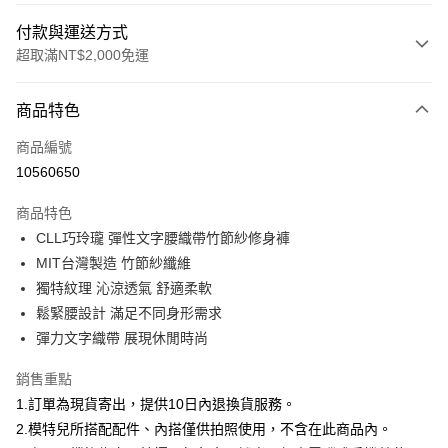
付款與運送方式
超取滿NT$2,000免運
付款方式
商品特色
信用卡一次付款
商品編號
信用卡分期付款
10560650
3 期 0 利率 每期
NT$626
21家銀行
商品特色
合作金庫商業銀行
第一商業銀行
超商取貨付款
CLL巧玲瓏 彈性文字腰織帶竹節紗修身褲
華南商業銀行
彰化商業銀行
MIT台灣製造 竹節紗纖維
LINE Pay
上海商業儲蓄銀行
台北富邦商業銀行
國泰世華商業銀行
兆豐國際商業銀行
獨特紋理 沁涼透氣 舒適柔軟
Apple Pay
臺灣中小企業銀行
台中商業銀行
鬆緊腰設計 滿足不同身形需求
匯豐（台灣）商業銀行
華泰商業銀行
彈力文字織帶 展現休閒時尚
街口支付
聯邦商業銀行
遠東國際商業銀行
元大商業銀行
永豐商業銀行
悠遊付
銷售重點
玉山商業銀行
星展（台灣）商業銀行
1.訂單為現貨寄出，提供10日內退換貨服務。
台新國際商業銀行
中國信託商業銀行
Google Pay
2.模特兒所搭配配件、內搭僅供拍照使用，不含在此商品內。
台灣樂天信用卡公司