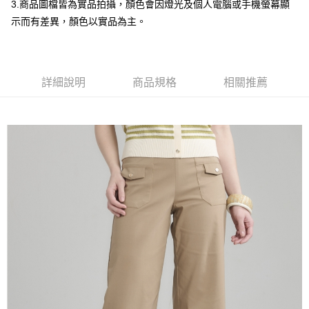
全盈+PAY
3.商品圖檔皆為實品拍攝，顏色會因燈光及個人電腦或手機螢幕顯
示而有差異，顏色以實品為主。
大哥付你分期
相關說明
【大哥付你分期使用說明】
AFTEE先享後付
1.本服務由台灣大哥大提供，台灣大哥大用戶可立即使用無須另外申請。
詳細說明
商品規格
相關推薦
2.付款方式選擇「大哥付你分期」，訂單成立後會自動跳轉到大哥付的交易
相關說明
流程，驗證手機門號後，選擇欲分期的期數、繳款截止日，確認付款後即完
【關於「AFTEE先享後付」】
成交易。
ATM付款
AFTEE先享後付是「在收到商品之後才付款」的支付方式。 讓您購物簡單
3.實際核准額度、可分期數及費用金額請依後續交易確認頁面所載為準。
便利好安心！
4.訂單成立30分鐘內，如未前往確認交易或遇審核未通過，訂單將自動取
１．簡單：不需註冊會員、不需綁卡、不需儲值。
運送方式
消。如遇「轉專審核」未通過狀況，表示未達大哥付你分期系統評分，恕無
２．便利：只要手機號碼，簡訊認證，即可結帳。
法說明評估內容。
３．安心：先確認商品／服務後，再付款。
全家取貨付款
【繳款方式說明】
1.分期款項不併入電信帳單，「大哥付你分期」於每月結算日後寄送繳費提
每筆NT$120，滿NT$2,000(含以上)免運費
【「AFTEE先享後付」結帳流程】
醒簡訊。
１．於結帳方式選擇「AFTEE先享後付」後，將跳轉至「AFTEE先享後付」
2.透過簡訊連結打開帳單後，可選擇「超商條碼／台灣大直營門市／銀行轉
7-11取貨付款
結帳頁面，進行簡訊認證並確認金額後，即可完成結帳。
帳／街口支付／iPASS MONEY」等通路繳費。
２．訂單成立數日內，您將收到繳費通知簡訊。
每筆NT$120，滿NT$2,000(含以上)免運費
３．收到繳費通知簡訊後14天內，點擊此簡訊中的連結，可透過四大超商／
【注意事項】
ATM／網路銀行／等多元方式進行付款，方視為交易完成。
宅配
1.本服務係由「台灣大哥大股份有限公司」（以下簡稱本公司）所提供，讓
※ 請注意：結帳手續完成當下不需立刻繳費，但若您需要取消訂單，請聯絡
用戶於交易時，得透過本服務購買商品或服務，並由商店將買賣／分期付款
每筆NT$120，滿NT$2,000(含以上)免運費
購買商品的店家。未經商家同意取消之訂單仍視為有效，需透過AFTEE先享
買賣價金債權讓與本公司後，依約使用本公司帳單繳交帳款。
後付繳納相關費用。
2.基於同意付款使用「大哥付你分期」之契約關係目的，商店將以您的個人
※ 交易是否成功請以「AFTEE先享後付 」之結帳頁面顯示為準，若有關於
資料（包含姓名、電話或地址）提供予台灣大哥大進項蒐集、處理及利用，