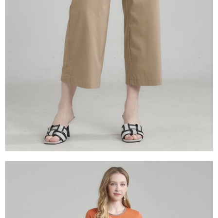
是否繳費成功／繳費後需取消欲退款等相關疑問，請聯繫「AFTEE先享後付
由本公司與您本人進行分期帳單所需資料之確認、核對及更正。
客戶支援中心」
https://netprotections.freshdesk.com/support/home
3.完整用戶服務條款，請詳閱以下連結：
https://oppay.tw/userRule
【注意事項】
１．透過由恩沛科技股份有限公司提供之「AFTEE先享後付」服務完成之交
易，需依本服務之必要範圍內提供個人資料，並將交易相關給付款項請求債
權轉讓予恩沛科技股份有限公司。
２．關於個人資料處理事宜，請瀏覽以下網址：
https://aftee.tw/terms/#terms3
３．未成年的使用者請事先徵得法定代理人或監護人之同意方可使用
「AFTEE先享後付」，若未經同意申辦者引起之損失，本公司不負相關責
任。
４．使用「AFTEE先享後付」時，將依據個別帳號之用戶狀況，依本公司即
時審查核予不同之上限額度；若仍有額度不足之情形，本公司將視審查結果
請求用戶進行身份認證。
５．嚴禁一人註冊多個帳號或使用他人資訊註冊。若發現惡意使用之情形，
恩沛科技股份有限公司將有權停止該用戶之使用額度並採取法律行動。