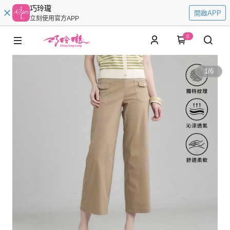
巧玲瓏
開啟APP
立刻使用官方APP
0
1
/
6