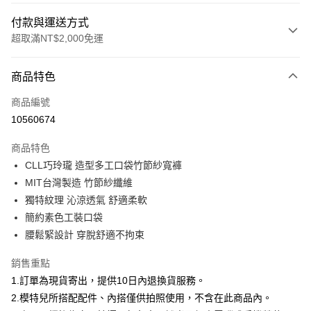
付款與運送方式
超取滿NT$2,000免運
付款方式
商品特色
信用卡一次付款
商品編號
信用卡分期付款
10560674
3 期 0 利率 每期
NT$660
21家銀行
商品特色
合作金庫商業銀行
第一商業銀行
超商取貨付款
CLL巧玲瓏 造型多工口袋竹節紗寬褲
華南商業銀行
彰化商業銀行
MIT台灣製造 竹節紗纖維
LINE Pay
上海商業儲蓄銀行
台北富邦商業銀行
國泰世華商業銀行
兆豐國際商業銀行
獨特紋理 沁涼透氣 舒適柔軟
Apple Pay
臺灣中小企業銀行
台中商業銀行
簡約素色工裝口袋
匯豐（台灣）商業銀行
華泰商業銀行
腰鬆緊設計 穿脫舒適不拘束
街口支付
聯邦商業銀行
遠東國際商業銀行
元大商業銀行
永豐商業銀行
悠遊付
銷售重點
玉山商業銀行
星展（台灣）商業銀行
1.訂單為現貨寄出，提供10日內退換貨服務。
台新國際商業銀行
中國信託商業銀行
Google Pay
2.模特兒所搭配配件、內搭僅供拍照使用，不含在此商品內。
台灣樂天信用卡公司