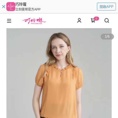
巧玲瓏
開啟APP
立刻使用官方APP
0
1
/
6