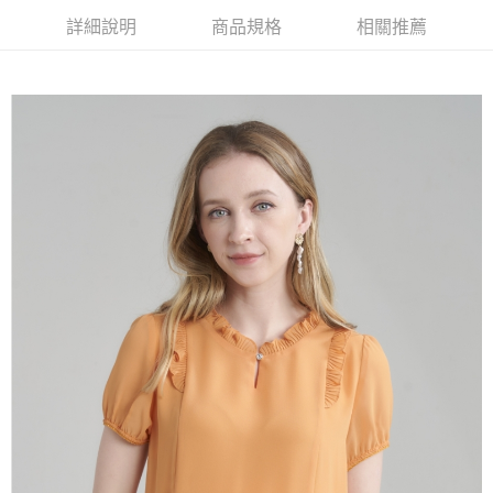
【大哥付你分期使用說明】
詳細說明
商品規格
相關推薦
AFTEE先享後付
1.本服務由台灣大哥大提供，台灣大哥大用戶可立即使用無須另外申請。
2.付款方式選擇「大哥付你分期」，訂單成立後會自動跳轉到大哥付的交易
相關說明
流程，驗證手機門號後，選擇欲分期的期數、繳款截止日，確認付款後即完
【關於「AFTEE先享後付」】
成交易。
ATM付款
AFTEE先享後付是「在收到商品之後才付款」的支付方式。 讓您購物簡單
3.實際核准額度、可分期數及費用金額請依後續交易確認頁面所載為準。
便利好安心！
4.訂單成立30分鐘內，如未前往確認交易或遇審核未通過，訂單將自動取
１．簡單：不需註冊會員、不需綁卡、不需儲值。
運送方式
消。如遇「轉專審核」未通過狀況，表示未達大哥付你分期系統評分，恕無
２．便利：只要手機號碼，簡訊認證，即可結帳。
法說明評估內容。
３．安心：先確認商品／服務後，再付款。
全家取貨付款
【繳款方式說明】
1.分期款項不併入電信帳單，「大哥付你分期」於每月結算日後寄送繳費提
每筆NT$120，滿NT$2,000(含以上)免運費
【「AFTEE先享後付」結帳流程】
醒簡訊。
１．於結帳方式選擇「AFTEE先享後付」後，將跳轉至「AFTEE先享後付」
2.透過簡訊連結打開帳單後，可選擇「超商條碼／台灣大直營門市／銀行轉
7-11取貨付款
結帳頁面，進行簡訊認證並確認金額後，即可完成結帳。
帳／街口支付／iPASS MONEY」等通路繳費。
２．訂單成立數日內，您將收到繳費通知簡訊。
每筆NT$120，滿NT$2,000(含以上)免運費
３．收到繳費通知簡訊後14天內，點擊此簡訊中的連結，可透過四大超商／
【注意事項】
ATM／網路銀行／等多元方式進行付款，方視為交易完成。
宅配
1.本服務係由「台灣大哥大股份有限公司」（以下簡稱本公司）所提供，讓
※ 請注意：結帳手續完成當下不需立刻繳費，但若您需要取消訂單，請聯絡
用戶於交易時，得透過本服務購買商品或服務，並由商店將買賣／分期付款
每筆NT$120，滿NT$2,000(含以上)免運費
購買商品的店家。未經商家同意取消之訂單仍視為有效，需透過AFTEE先享
買賣價金債權讓與本公司後，依約使用本公司帳單繳交帳款。
後付繳納相關費用。
2.基於同意付款使用「大哥付你分期」之契約關係目的，商店將以您的個人
※ 交易是否成功請以「AFTEE先享後付 」之結帳頁面顯示為準，若有關於
資料（包含姓名、電話或地址）提供予台灣大哥大進項蒐集、處理及利用，
是否繳費成功／繳費後需取消欲退款等相關疑問，請聯繫「AFTEE先享後付
由本公司與您本人進行分期帳單所需資料之確認、核對及更正。
客戶支援中心」
https://netprotections.freshdesk.com/support/home
3.完整用戶服務條款，請詳閱以下連結：
https://oppay.tw/userRule
【注意事項】