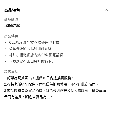
付款方式
商品特色
信用卡一次付款
商品編號
信用卡分期付款
10560780
3 期 0 利率 每期
NT$626
21家銀行
商品特色
合作金庫商業銀行
第一商業銀行
超商取貨付款
CLL巧玲瓏 雪紡荷葉邊造型上衣
華南商業銀行
彰化商業銀行
荷葉邊細節妝點輕甜可愛感
LINE Pay
上海商業儲蓄銀行
台北富邦商業銀行
國泰世華商業銀行
兆豐國際商業銀行
袖片拼接微透膚雪紡布料 透氣舒適
Apple Pay
臺灣中小企業銀行
台中商業銀行
下擺鬆緊帶束口設計修飾下身
匯豐（台灣）商業銀行
華泰商業銀行
街口支付
聯邦商業銀行
遠東國際商業銀行
銷售重點
元大商業銀行
永豐商業銀行
悠遊付
1.訂單為現貨寄出，提供10日內退換貨服務。
玉山商業銀行
星展（台灣）商業銀行
2.模特兒所搭配配件、內搭僅供拍照使用，不含在此商品內。
台新國際商業銀行
中國信託商業銀行
Google Pay
3.商品圖檔皆為實品拍攝，顏色會因燈光及個人電腦或手機螢幕顯
台灣樂天信用卡公司
全盈+PAY
示而有差異，顏色以實品為主。
大哥付你分期
相關說明