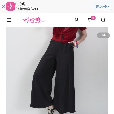
巧玲瓏
開啟APP
立刻使用官方APP
0
1
/
6