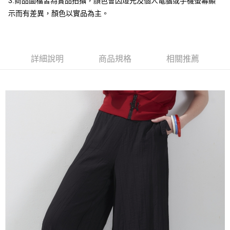
3.商品圖檔皆為實品拍攝，顏色會因燈光及個人電腦或手機螢幕顯
台灣樂天信用卡公司
全盈+PAY
示而有差異，顏色以實品為主。
大哥付你分期
相關說明
【大哥付你分期使用說明】
詳細說明
商品規格
相關推薦
AFTEE先享後付
1.本服務由台灣大哥大提供，台灣大哥大用戶可立即使用無須另外申請。
2.付款方式選擇「大哥付你分期」，訂單成立後會自動跳轉到大哥付的交易
相關說明
流程，驗證手機門號後，選擇欲分期的期數、繳款截止日，確認付款後即完
【關於「AFTEE先享後付」】
成交易。
ATM付款
AFTEE先享後付是「在收到商品之後才付款」的支付方式。 讓您購物簡單
3.實際核准額度、可分期數及費用金額請依後續交易確認頁面所載為準。
便利好安心！
4.訂單成立30分鐘內，如未前往確認交易或遇審核未通過，訂單將自動取
１．簡單：不需註冊會員、不需綁卡、不需儲值。
運送方式
消。如遇「轉專審核」未通過狀況，表示未達大哥付你分期系統評分，恕無
２．便利：只要手機號碼，簡訊認證，即可結帳。
法說明評估內容。
３．安心：先確認商品／服務後，再付款。
全家取貨付款
【繳款方式說明】
1.分期款項不併入電信帳單，「大哥付你分期」於每月結算日後寄送繳費提
每筆NT$120，滿NT$2,000(含以上)免運費
【「AFTEE先享後付」結帳流程】
醒簡訊。
１．於結帳方式選擇「AFTEE先享後付」後，將跳轉至「AFTEE先享後付」
2.透過簡訊連結打開帳單後，可選擇「超商條碼／台灣大直營門市／銀行轉
7-11取貨付款
結帳頁面，進行簡訊認證並確認金額後，即可完成結帳。
帳／街口支付／iPASS MONEY」等通路繳費。
２．訂單成立數日內，您將收到繳費通知簡訊。
每筆NT$120，滿NT$2,000(含以上)免運費
３．收到繳費通知簡訊後14天內，點擊此簡訊中的連結，可透過四大超商／
【注意事項】
ATM／網路銀行／等多元方式進行付款，方視為交易完成。
宅配
1.本服務係由「台灣大哥大股份有限公司」（以下簡稱本公司）所提供，讓
※ 請注意：結帳手續完成當下不需立刻繳費，但若您需要取消訂單，請聯絡
用戶於交易時，得透過本服務購買商品或服務，並由商店將買賣／分期付款
每筆NT$120，滿NT$2,000(含以上)免運費
購買商品的店家。未經商家同意取消之訂單仍視為有效，需透過AFTEE先享
買賣價金債權讓與本公司後，依約使用本公司帳單繳交帳款。
後付繳納相關費用。