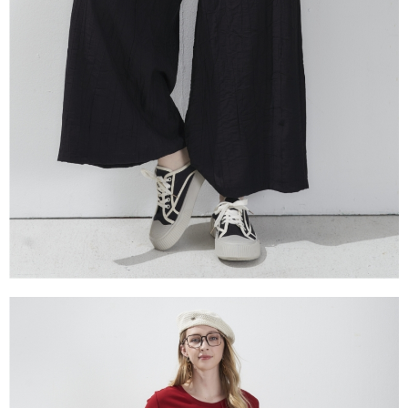
2.基於同意付款使用「大哥付你分期」之契約關係目的，商店將以您的個人
※ 交易是否成功請以「AFTEE先享後付 」之結帳頁面顯示為準，若有關於
資料（包含姓名、電話或地址）提供予台灣大哥大進項蒐集、處理及利用，
是否繳費成功／繳費後需取消欲退款等相關疑問，請聯繫「AFTEE先享後付
由本公司與您本人進行分期帳單所需資料之確認、核對及更正。
客戶支援中心」
https://netprotections.freshdesk.com/support/home
3.完整用戶服務條款，請詳閱以下連結：
https://oppay.tw/userRule
【注意事項】
１．透過由恩沛科技股份有限公司提供之「AFTEE先享後付」服務完成之交
易，需依本服務之必要範圍內提供個人資料，並將交易相關給付款項請求債
權轉讓予恩沛科技股份有限公司。
２．關於個人資料處理事宜，請瀏覽以下網址：
https://aftee.tw/terms/#terms3
３．未成年的使用者請事先徵得法定代理人或監護人之同意方可使用
「AFTEE先享後付」，若未經同意申辦者引起之損失，本公司不負相關責
任。
４．使用「AFTEE先享後付」時，將依據個別帳號之用戶狀況，依本公司即
時審查核予不同之上限額度；若仍有額度不足之情形，本公司將視審查結果
請求用戶進行身份認證。
５．嚴禁一人註冊多個帳號或使用他人資訊註冊。若發現惡意使用之情形，
恩沛科技股份有限公司將有權停止該用戶之使用額度並採取法律行動。