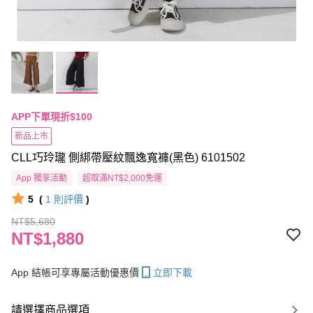
APP下單現折$100
新品上市
CLL巧玲瓏 側綁帶壓紋飄逸寬褲(黑色) 6101502
App 獨享活動
超取滿NT$2,000免運
5
(
1
則評價
)
NT$5,680
NT$1,880
App 結帳可享專屬活動優惠價
立即下載
請選擇商品選項