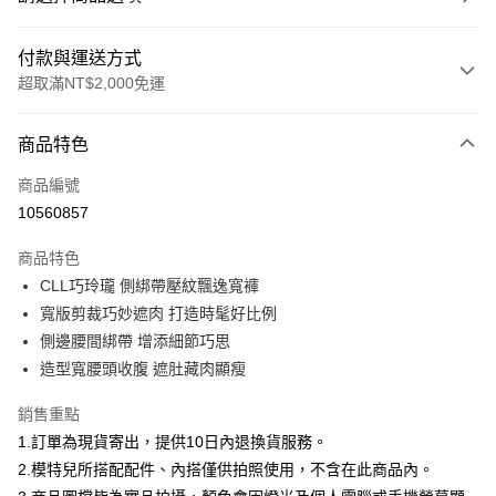
付款與運送方式
超取滿NT$2,000免運
付款方式
商品特色
信用卡一次付款
商品編號
信用卡分期付款
10560857
3 期 0 利率 每期
NT$626
21家銀行
商品特色
合作金庫商業銀行
第一商業銀行
超商取貨付款
CLL巧玲瓏 側綁帶壓紋飄逸寬褲
華南商業銀行
彰化商業銀行
寬版剪裁巧妙遮肉 打造時髦好比例
LINE Pay
上海商業儲蓄銀行
台北富邦商業銀行
國泰世華商業銀行
兆豐國際商業銀行
側邊腰間綁帶 增添細節巧思
Apple Pay
臺灣中小企業銀行
台中商業銀行
造型寬腰頭收腹 遮肚藏肉顯瘦
匯豐（台灣）商業銀行
華泰商業銀行
街口支付
聯邦商業銀行
遠東國際商業銀行
銷售重點
元大商業銀行
永豐商業銀行
悠遊付
1.訂單為現貨寄出，提供10日內退換貨服務。
玉山商業銀行
星展（台灣）商業銀行
2.模特兒所搭配配件、內搭僅供拍照使用，不含在此商品內。
台新國際商業銀行
中國信託商業銀行
Google Pay