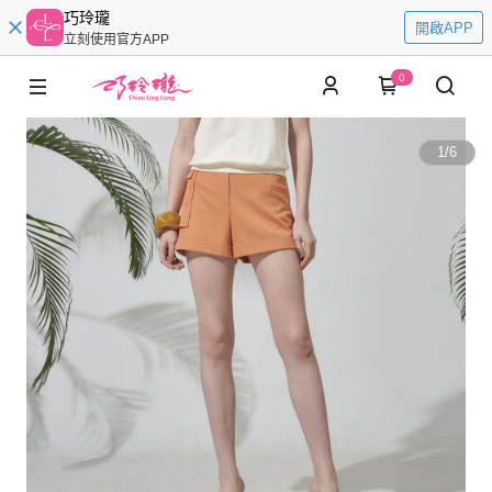
巧玲瓏
開啟APP
立刻使用官方APP
0
1
/
6