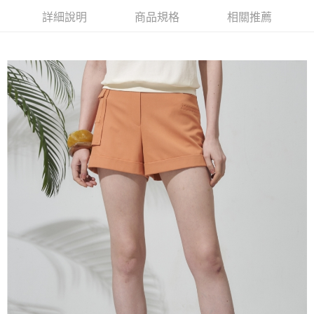
【大哥付你分期使用說明】
詳細說明
商品規格
相關推薦
AFTEE先享後付
1.本服務由台灣大哥大提供，台灣大哥大用戶可立即使用無須另外申請。
2.付款方式選擇「大哥付你分期」，訂單成立後會自動跳轉到大哥付的交易
相關說明
流程，驗證手機門號後，選擇欲分期的期數、繳款截止日，確認付款後即完
【關於「AFTEE先享後付」】
成交易。
ATM付款
AFTEE先享後付是「在收到商品之後才付款」的支付方式。 讓您購物簡單
3.實際核准額度、可分期數及費用金額請依後續交易確認頁面所載為準。
便利好安心！
4.訂單成立30分鐘內，如未前往確認交易或遇審核未通過，訂單將自動取
１．簡單：不需註冊會員、不需綁卡、不需儲值。
運送方式
消。如遇「轉專審核」未通過狀況，表示未達大哥付你分期系統評分，恕無
２．便利：只要手機號碼，簡訊認證，即可結帳。
法說明評估內容。
３．安心：先確認商品／服務後，再付款。
全家取貨付款
【繳款方式說明】
1.分期款項不併入電信帳單，「大哥付你分期」於每月結算日後寄送繳費提
每筆NT$120，滿NT$2,000(含以上)免運費
【「AFTEE先享後付」結帳流程】
醒簡訊。
１．於結帳方式選擇「AFTEE先享後付」後，將跳轉至「AFTEE先享後付」
2.透過簡訊連結打開帳單後，可選擇「超商條碼／台灣大直營門市／銀行轉
7-11取貨付款
結帳頁面，進行簡訊認證並確認金額後，即可完成結帳。
帳／街口支付／iPASS MONEY」等通路繳費。
２．訂單成立數日內，您將收到繳費通知簡訊。
每筆NT$120，滿NT$2,000(含以上)免運費
３．收到繳費通知簡訊後14天內，點擊此簡訊中的連結，可透過四大超商／
【注意事項】
ATM／網路銀行／等多元方式進行付款，方視為交易完成。
宅配
1.本服務係由「台灣大哥大股份有限公司」（以下簡稱本公司）所提供，讓
※ 請注意：結帳手續完成當下不需立刻繳費，但若您需要取消訂單，請聯絡
用戶於交易時，得透過本服務購買商品或服務，並由商店將買賣／分期付款
每筆NT$120，滿NT$2,000(含以上)免運費
購買商品的店家。未經商家同意取消之訂單仍視為有效，需透過AFTEE先享
買賣價金債權讓與本公司後，依約使用本公司帳單繳交帳款。
後付繳納相關費用。
2.基於同意付款使用「大哥付你分期」之契約關係目的，商店將以您的個人
※ 交易是否成功請以「AFTEE先享後付 」之結帳頁面顯示為準，若有關於
資料（包含姓名、電話或地址）提供予台灣大哥大進項蒐集、處理及利用，
是否繳費成功／繳費後需取消欲退款等相關疑問，請聯繫「AFTEE先享後付
由本公司與您本人進行分期帳單所需資料之確認、核對及更正。
客戶支援中心」
https://netprotections.freshdesk.com/support/home
3.完整用戶服務條款，請詳閱以下連結：
https://oppay.tw/userRule
【注意事項】