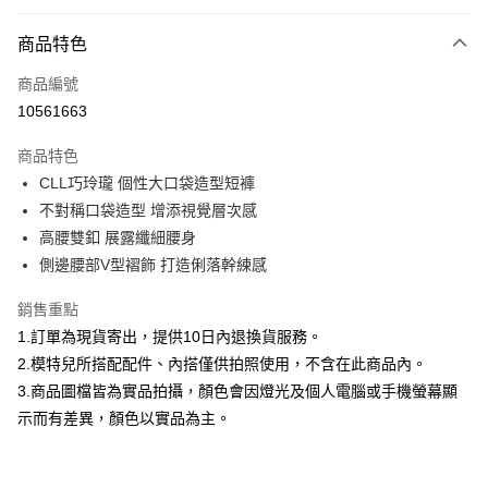
付款方式
商品特色
信用卡一次付款
商品編號
信用卡分期付款
10561663
3 期 0 利率 每期
NT$460
21家銀行
商品特色
合作金庫商業銀行
第一商業銀行
超商取貨付款
CLL巧玲瓏 個性大口袋造型短褲
華南商業銀行
彰化商業銀行
不對稱口袋造型 增添視覺層次感
LINE Pay
上海商業儲蓄銀行
台北富邦商業銀行
國泰世華商業銀行
兆豐國際商業銀行
高腰雙釦 展露纖細腰身
Apple Pay
臺灣中小企業銀行
台中商業銀行
側邊腰部V型褶飾 打造俐落幹練感
匯豐（台灣）商業銀行
華泰商業銀行
街口支付
聯邦商業銀行
遠東國際商業銀行
銷售重點
元大商業銀行
永豐商業銀行
悠遊付
1.訂單為現貨寄出，提供10日內退換貨服務。
玉山商業銀行
星展（台灣）商業銀行
2.模特兒所搭配配件、內搭僅供拍照使用，不含在此商品內。
台新國際商業銀行
中國信託商業銀行
Google Pay
3.商品圖檔皆為實品拍攝，顏色會因燈光及個人電腦或手機螢幕顯
台灣樂天信用卡公司
全盈+PAY
示而有差異，顏色以實品為主。
大哥付你分期
相關說明