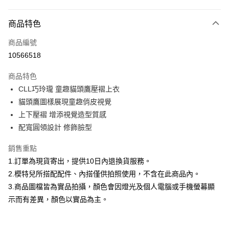
付款方式
商品特色
信用卡一次付款
商品編號
信用卡分期付款
10566518
3 期 0 利率 每期
NT$793
21家銀行
商品特色
合作金庫商業銀行
第一商業銀行
超商取貨付款
CLL巧玲瓏 童趣貓頭鷹壓褶上衣
華南商業銀行
彰化商業銀行
貓頭鷹圖樣展現童趣俏皮視覺
LINE Pay
上海商業儲蓄銀行
台北富邦商業銀行
國泰世華商業銀行
兆豐國際商業銀行
上下壓褶 增添視覺造型質感
Apple Pay
臺灣中小企業銀行
台中商業銀行
配寬圓領設計 修飾臉型
匯豐（台灣）商業銀行
華泰商業銀行
街口支付
聯邦商業銀行
遠東國際商業銀行
銷售重點
元大商業銀行
永豐商業銀行
悠遊付
1.訂單為現貨寄出，提供10日內退換貨服務。
玉山商業銀行
星展（台灣）商業銀行
2.模特兒所搭配配件、內搭僅供拍照使用，不含在此商品內。
台新國際商業銀行
中國信託商業銀行
Google Pay
3.商品圖檔皆為實品拍攝，顏色會因燈光及個人電腦或手機螢幕顯
台灣樂天信用卡公司
全盈+PAY
示而有差異，顏色以實品為主。
大哥付你分期