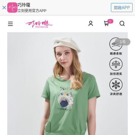
巧玲瓏
開啟APP
立刻使用官方APP
0
1
/
6