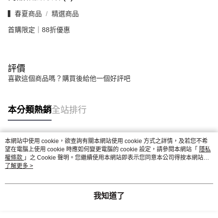
▍春夏商品
精選商品
首購限定｜88折優惠
評價
喜歡這個商品嗎？購買後給他一個好評吧
本分類熱銷
全站排行
本網站中使用 cookie，欲查詢有關本網站使用 cookie 方式之詳情，及若您不希
熱門標籤
望在電腦上使用 cookie 時應如何變更電腦的 cookie 設定，請參閱本網站「
隱私
權條款
」之 Cookie 聲明。您繼續使用本網站即表示您同意本公司得按本網站使
用條款之 Cookie 聲明使用 cookie。
了解更多 >
我知道了