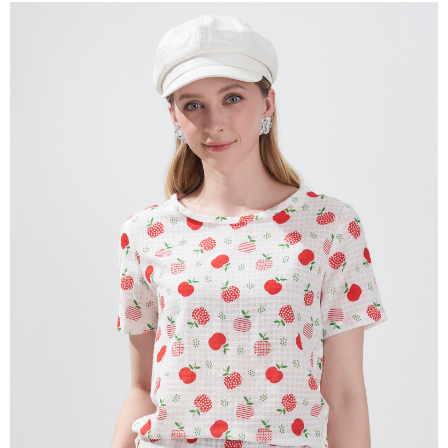
成交易。
ATM付款
AFTEE先享後付是「在收到商品之後才付款」的支付方式。 讓您購物簡單
3.實際核准額度、可分期數及費用金額請依後續交易確認頁面所載為準。
便利好安心！
4.訂單成立30分鐘內，如未前往確認交易或遇審核未通過，訂單將自動取
１．簡單：不需註冊會員、不需綁卡、不需儲值。
運送方式
消。如遇「轉專審核」未通過狀況，表示未達大哥付你分期系統評分，恕無
２．便利：只要手機號碼，簡訊認證，即可結帳。
法說明評估內容。
３．安心：先確認商品／服務後，再付款。
全家取貨付款
【繳款方式說明】
1.分期款項不併入電信帳單，「大哥付你分期」於每月結算日後寄送繳費提
每筆NT$120，滿NT$2,000(含以上)免運費
【「AFTEE先享後付」結帳流程】
醒簡訊。
１．於結帳方式選擇「AFTEE先享後付」後，將跳轉至「AFTEE先享後付」
2.透過簡訊連結打開帳單後，可選擇「超商條碼／台灣大直營門市／銀行轉
7-11取貨付款
結帳頁面，進行簡訊認證並確認金額後，即可完成結帳。
帳／街口支付／iPASS MONEY」等通路繳費。
２．訂單成立數日內，您將收到繳費通知簡訊。
每筆NT$120，滿NT$2,000(含以上)免運費
３．收到繳費通知簡訊後14天內，點擊此簡訊中的連結，可透過四大超商／
【注意事項】
ATM／網路銀行／等多元方式進行付款，方視為交易完成。
宅配
1.本服務係由「台灣大哥大股份有限公司」（以下簡稱本公司）所提供，讓
※ 請注意：結帳手續完成當下不需立刻繳費，但若您需要取消訂單，請聯絡
用戶於交易時，得透過本服務購買商品或服務，並由商店將買賣／分期付款
每筆NT$120，滿NT$2,000(含以上)免運費
購買商品的店家。未經商家同意取消之訂單仍視為有效，需透過AFTEE先享
買賣價金債權讓與本公司後，依約使用本公司帳單繳交帳款。
後付繳納相關費用。
2.基於同意付款使用「大哥付你分期」之契約關係目的，商店將以您的個人
※ 交易是否成功請以「AFTEE先享後付 」之結帳頁面顯示為準，若有關於
資料（包含姓名、電話或地址）提供予台灣大哥大進項蒐集、處理及利用，
是否繳費成功／繳費後需取消欲退款等相關疑問，請聯繫「AFTEE先享後付
由本公司與您本人進行分期帳單所需資料之確認、核對及更正。
客戶支援中心」
https://netprotections.freshdesk.com/support/home
3.完整用戶服務條款，請詳閱以下連結：
https://oppay.tw/userRule
【注意事項】
１．透過由恩沛科技股份有限公司提供之「AFTEE先享後付」服務完成之交
易，需依本服務之必要範圍內提供個人資料，並將交易相關給付款項請求債
權轉讓予恩沛科技股份有限公司。
２．關於個人資料處理事宜，請瀏覽以下網址：
https://aftee.tw/terms/#terms3