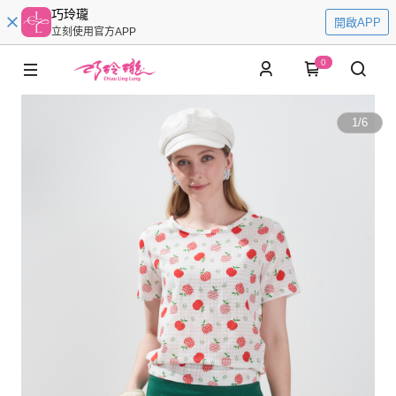
巧玲瓏
開啟APP
立刻使用官方APP
0
1
/
6