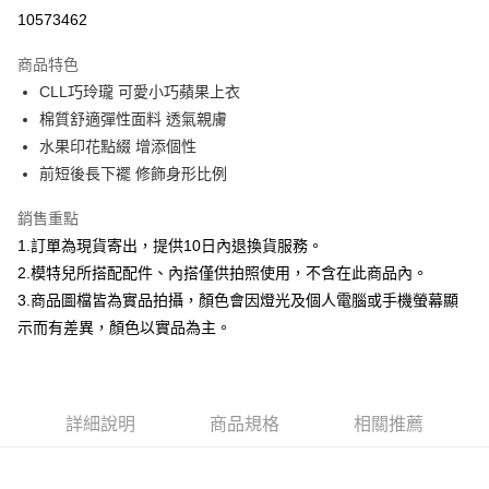
信用卡分期付款
10573462
3 期 0 利率 每期
NT$460
21家銀行
商品特色
合作金庫商業銀行
第一商業銀行
超商取貨付款
CLL巧玲瓏 可愛小巧蘋果上衣
華南商業銀行
彰化商業銀行
棉質舒適彈性面料 透氣親膚
LINE Pay
上海商業儲蓄銀行
台北富邦商業銀行
國泰世華商業銀行
兆豐國際商業銀行
水果印花點綴 增添個性
Apple Pay
臺灣中小企業銀行
台中商業銀行
前短後長下襬 修飾身形比例
匯豐（台灣）商業銀行
華泰商業銀行
街口支付
聯邦商業銀行
遠東國際商業銀行
銷售重點
元大商業銀行
永豐商業銀行
悠遊付
1.訂單為現貨寄出，提供10日內退換貨服務。
玉山商業銀行
星展（台灣）商業銀行
2.模特兒所搭配配件、內搭僅供拍照使用，不含在此商品內。
台新國際商業銀行
中國信託商業銀行
Google Pay
3.商品圖檔皆為實品拍攝，顏色會因燈光及個人電腦或手機螢幕顯
台灣樂天信用卡公司
全盈+PAY
示而有差異，顏色以實品為主。
大哥付你分期
相關說明
【大哥付你分期使用說明】
詳細說明
商品規格
相關推薦
AFTEE先享後付
1.本服務由台灣大哥大提供，台灣大哥大用戶可立即使用無須另外申請。
2.付款方式選擇「大哥付你分期」，訂單成立後會自動跳轉到大哥付的交易
相關說明
流程，驗證手機門號後，選擇欲分期的期數、繳款截止日，確認付款後即完
【關於「AFTEE先享後付」】