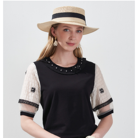
成交易。
ATM付款
AFTEE先享後付是「在收到商品之後才付款」的支付方式。 讓您購物簡單
3.實際核准額度、可分期數及費用金額請依後續交易確認頁面所載為準。
便利好安心！
4.訂單成立30分鐘內，如未前往確認交易或遇審核未通過，訂單將自動取
１．簡單：不需註冊會員、不需綁卡、不需儲值。
運送方式
消。如遇「轉專審核」未通過狀況，表示未達大哥付你分期系統評分，恕無
２．便利：只要手機號碼，簡訊認證，即可結帳。
法說明評估內容。
３．安心：先確認商品／服務後，再付款。
全家取貨付款
【繳款方式說明】
1.分期款項不併入電信帳單，「大哥付你分期」於每月結算日後寄送繳費提
每筆NT$120，滿NT$2,000(含以上)免運費
【「AFTEE先享後付」結帳流程】
醒簡訊。
１．於結帳方式選擇「AFTEE先享後付」後，將跳轉至「AFTEE先享後付」
2.透過簡訊連結打開帳單後，可選擇「超商條碼／台灣大直營門市／銀行轉
7-11取貨付款
結帳頁面，進行簡訊認證並確認金額後，即可完成結帳。
帳／街口支付／iPASS MONEY」等通路繳費。
２．訂單成立數日內，您將收到繳費通知簡訊。
每筆NT$120，滿NT$2,000(含以上)免運費
３．收到繳費通知簡訊後14天內，點擊此簡訊中的連結，可透過四大超商／
【注意事項】
ATM／網路銀行／等多元方式進行付款，方視為交易完成。
宅配
1.本服務係由「台灣大哥大股份有限公司」（以下簡稱本公司）所提供，讓
※ 請注意：結帳手續完成當下不需立刻繳費，但若您需要取消訂單，請聯絡
用戶於交易時，得透過本服務購買商品或服務，並由商店將買賣／分期付款
每筆NT$120，滿NT$2,000(含以上)免運費
購買商品的店家。未經商家同意取消之訂單仍視為有效，需透過AFTEE先享
買賣價金債權讓與本公司後，依約使用本公司帳單繳交帳款。
後付繳納相關費用。
2.基於同意付款使用「大哥付你分期」之契約關係目的，商店將以您的個人
※ 交易是否成功請以「AFTEE先享後付 」之結帳頁面顯示為準，若有關於
資料（包含姓名、電話或地址）提供予台灣大哥大進項蒐集、處理及利用，
是否繳費成功／繳費後需取消欲退款等相關疑問，請聯繫「AFTEE先享後付
由本公司與您本人進行分期帳單所需資料之確認、核對及更正。
客戶支援中心」
https://netprotections.freshdesk.com/support/home
3.完整用戶服務條款，請詳閱以下連結：
https://oppay.tw/userRule
【注意事項】
１．透過由恩沛科技股份有限公司提供之「AFTEE先享後付」服務完成之交
易，需依本服務之必要範圍內提供個人資料，並將交易相關給付款項請求債
權轉讓予恩沛科技股份有限公司。
２．關於個人資料處理事宜，請瀏覽以下網址：
https://aftee.tw/terms/#terms3