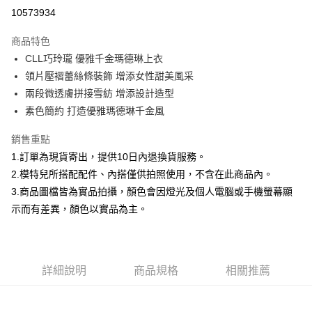
信用卡分期付款
10573934
3 期 0 利率 每期
NT$460
21家銀行
商品特色
合作金庫商業銀行
第一商業銀行
超商取貨付款
CLL巧玲瓏 優雅千金瑪德琳上衣
華南商業銀行
彰化商業銀行
領片壓褶蕾絲條裝飾 增添女性甜美風采
LINE Pay
上海商業儲蓄銀行
台北富邦商業銀行
國泰世華商業銀行
兆豐國際商業銀行
兩段微透膚拼接雪紡 增添設計造型
Apple Pay
臺灣中小企業銀行
台中商業銀行
素色簡約 打造優雅瑪德琳千金風
匯豐（台灣）商業銀行
華泰商業銀行
街口支付
聯邦商業銀行
遠東國際商業銀行
銷售重點
元大商業銀行
永豐商業銀行
悠遊付
1.訂單為現貨寄出，提供10日內退換貨服務。
玉山商業銀行
星展（台灣）商業銀行
2.模特兒所搭配配件、內搭僅供拍照使用，不含在此商品內。
台新國際商業銀行
中國信託商業銀行
Google Pay
3.商品圖檔皆為實品拍攝，顏色會因燈光及個人電腦或手機螢幕顯
台灣樂天信用卡公司
全盈+PAY
示而有差異，顏色以實品為主。
大哥付你分期
相關說明
【大哥付你分期使用說明】
詳細說明
商品規格
相關推薦
AFTEE先享後付
1.本服務由台灣大哥大提供，台灣大哥大用戶可立即使用無須另外申請。
2.付款方式選擇「大哥付你分期」，訂單成立後會自動跳轉到大哥付的交易
相關說明
流程，驗證手機門號後，選擇欲分期的期數、繳款截止日，確認付款後即完
【關於「AFTEE先享後付」】