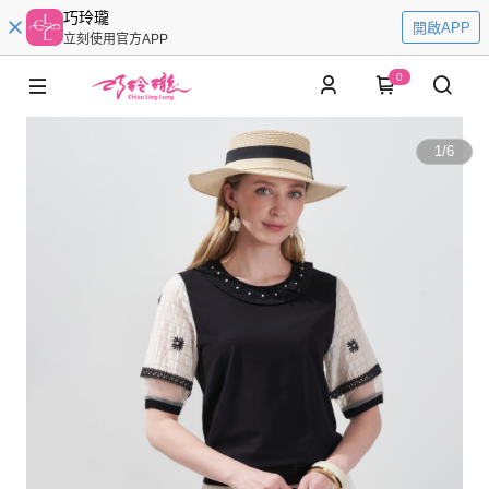
巧玲瓏
開啟APP
立刻使用官方APP
0
1
/
6