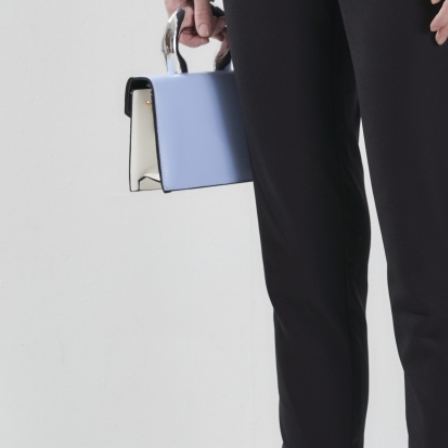
３．未成
「AFTE
任。
４．使用「
即時審查
結果請求
５．嚴禁
形，恩沛
動。