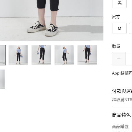
黑
尺寸
M
數量
App 結
付款與運
超取滿NT$
付款方式
商品特色
信用卡一
商品編號