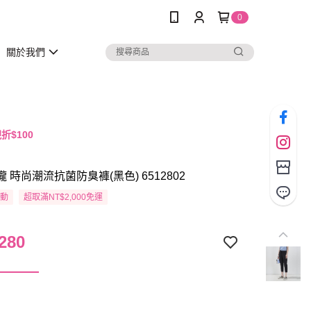
0
關於我們
折$100
瓏 時尚潮流抗菌防臭褲(黑色) 6512802
活動
超取滿NT$2,000免運
280