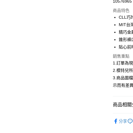
10576965
信用卡分
商品特色
3 期 
CLL
合作金
MIT
超商取貨
華南商
精巧金
LINE Pay
上海商
錐形褲
國泰世
貼心前
Apple Pay
臺灣中
匯豐（
銷售重點
街口支付
聯邦商
1.訂單為
元大商
悠遊付
2.模特兒
玉山商
3.商品圖
台新國
Google Pa
示而有差
台灣樂
全盈+PAY
大哥付你
商品相關分
相關說明
【大哥付
首購限定｜
AFTEE先
1.本服務
分享
熱銷多色
2.付款方
相關說明
流程，驗
【關於「A