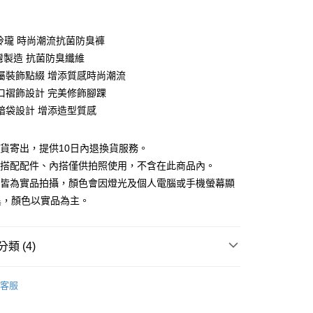
期付款
0 利率 每期
NT$760
21家銀行
巧玲瓏 時尚潮流抗菌防臭褲
庫商業銀行
第一商業銀行
台灣製造 抗菌防臭纖維
付款
業銀行
彰化商業銀行
屬裝飾點綴 增添質感時尚潮流
業儲蓄銀行
台北富邦商業銀行
口褶飾設計 完美修飾腳踝
華商業銀行
兆豐國際商業銀行
暗袋設計 增添造型質感
小企業銀行
台中商業銀行
台灣）商業銀行
華泰商業銀行
業銀行
遠東國際商業銀行
現貨寄出，提供10日內退換貨服務。
業銀行
永豐商業銀行
所搭配配件、內搭僅供拍照使用，不含在此商品內。
業銀行
星展（台灣）商業銀行
檔皆為實品拍攝，顏色會因燈光及個人電腦或手機螢幕顯
際商業銀行
中國信託商業銀行
y
異，顏色以實品為主。
天信用卡公司
分期
類 (4)
你分期使用說明】
88折優惠
享後付
由台灣大哥大提供，台灣大哥大用戶可立即使用無須另外申請。
客服
款｜好評推薦
式選擇「大哥付你分期」，訂單成立後會自動跳轉到大哥付的交易
證手機門號後，選擇欲分期的期數、繳款截止日，確認付款後即
FTEE先享後付」】