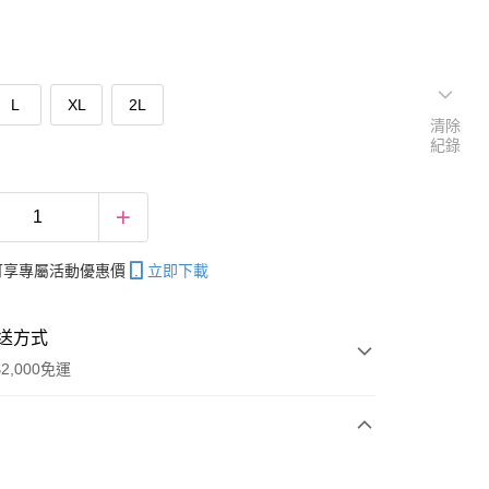
L
XL
2L
清除
紀錄
帳可享專屬活動優惠價
立即下載
送方式
2,000免運
次付款