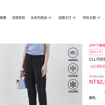
推薦
涼感穿搭
全系列商品
話題主打
特別企劃
APP下單現
新品上市
CLL巧玲
App 獨享
NT$6,580
NT$2,
顏色