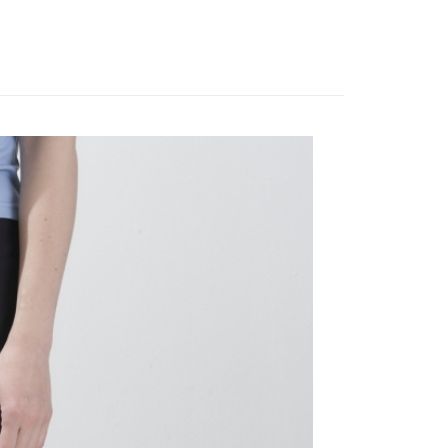
夏新品上市
APP下單｜現折$100
。
先享後付是「在收到商品之後才付款」的支付方式。 讓您購物簡單
准額度、可分期數及費用金額請依後續交易確認頁面所載為準。
心！
品
本季商品
立30分鐘內，如未前往確認交易或遇審核未通過，訂單將自動取
：不需註冊會員、不需綁卡、不需儲值。
「轉專審核」未通過狀況，表示未達大哥付你分期系統評分，恕
：只要手機號碼，簡訊認證，即可結帳。
評估內容。
：先確認商品／服務後，再付款。
式說明】
付款
項不併入電信帳單，「大哥付你分期」於每月結算日後寄送繳費提
EE先享後付」結帳流程】
20，滿NT$2,000(含以上)免運費
方式選擇「AFTEE先享後付」後，將跳轉至「AFTEE先享後
訊連結打開帳單後，可選擇「超商條碼／台灣大直營門市／銀行轉
頁面，進行簡訊認證並確認金額後，即可完成結帳。
付／iPASS MONEY」等通路繳費。
付款
成立數日內，您將收到繳費通知簡訊。
費通知簡訊後14天內，點擊此簡訊中的連結，可透過四大超商
20，滿NT$2,000(含以上)免運費
項】
網路銀行／等多元方式進行付款，方視為交易完成。
係由「台灣大哥大股份有限公司」（以下簡稱本公司）所提供，讓
：結帳手續完成當下不需立刻繳費，但若您需要取消訂單，請聯
易時，得透過本服務購買商品或服務，並由商店將買賣／分期付
的店家。未經商家同意取消之訂單仍視為有效，需透過AFTEE
金債權讓與本公司後，依約使用本公司帳單繳交帳款。
繳納相關費用。
20，滿NT$2,000(含以上)免運費
意付款使用「大哥付你分期」之契約關係目的，商店將以您的個人
否成功請以「AFTEE先享後付 」之結帳頁面顯示為準，若有關於
含姓名、電話或地址）提供予台灣大哥大進項蒐集、處理及利
功／繳費後需取消欲退款等相關疑問，請聯繫「AFTEE先享後
公司與您本人進行分期帳單所需資料之確認、核對及更正。
援中心」
https://netprotections.freshdesk.com/support/home
戶服務條款，請詳閱以下連結：
https://oppay.tw/userRule
項】
恩沛科技股份有限公司提供之「AFTEE先享後付」服務完成之
依本服務之必要範圍內提供個人資料，並將交易相關給付款項請
讓予恩沛科技股份有限公司。
個人資料處理事宜，請瀏覽以下網址：
ee.tw/terms/#terms3