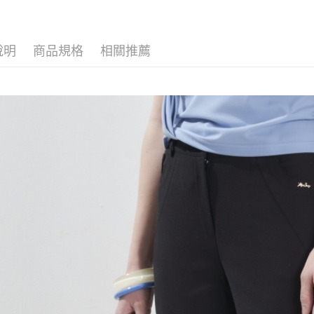
2026春
ATM付款
完成交易
AFTEE
3.實際核
便利好安
▍春夏商
4.訂單成
１．簡單
消。如遇
２．便利
說明
商品規格
相關推薦
運送方式
無法說明
３．安心
【繳款方
全家取貨
1.分期款
【「AFT
醒簡訊。
每筆NT$1
１．於結帳
2.透過簡
付」結帳
帳／街口支
7-11取貨
２．訂單
３．收到繳
每筆NT$1
【注意事
／ATM／
1.本服務
※ 請注意
宅配
用戶於交
絡購買商品
款買賣價
先享後付
每筆NT$1
2.基於同
※ 交易是
資料（包
是否繳費成
用，由本
付客戶支
3.完整用
【注意事
１．透過由
交易，需
求債權轉
２．關於
https://aft