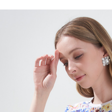
運送方式
無法說明
３．安心
【繳款方
全家取貨
1.分期款
【「AFT
醒簡訊。
每筆NT$1
１．於結帳
2.透過簡
付」結帳
帳／街口支
7-11取貨
２．訂單
３．收到繳
每筆NT$1
【注意事
／ATM／
1.本服務
※ 請注意
宅配
用戶於交
絡購買商品
款買賣價
先享後付
每筆NT$1
2.基於同
※ 交易是
資料（包
是否繳費成
用，由本
付客戶支
3.完整用
【注意事
１．透過由
交易，需
求債權轉
２．關於
https://aft
３．未成
「AFTE
任。
４．使用「