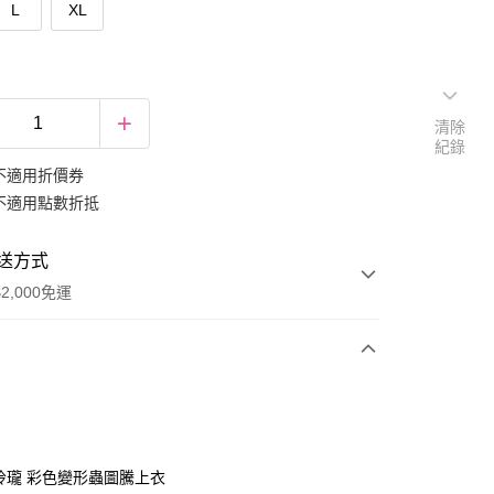
L
XL
清除
紀錄
不適用折價券
不適用點數折抵
送方式
2,000免運
次付款
期付款
0 利率 每期
NT$266
21家銀行
巧玲瓏 彩色變形蟲圖騰上衣