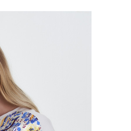
評估內容。
：先確認商品／服務後，再付款。
式說明】
付款
項不併入電信帳單，「大哥付你分期」於每月結算日後寄送繳費提
EE先享後付」結帳流程】
20，滿NT$2,000(含以上)免運費
方式選擇「AFTEE先享後付」後，將跳轉至「AFTEE先享後
訊連結打開帳單後，可選擇「超商條碼／台灣大直營門市／銀行轉
頁面，進行簡訊認證並確認金額後，即可完成結帳。
付／iPASS MONEY」等通路繳費。
付款
成立數日內，您將收到繳費通知簡訊。
費通知簡訊後14天內，點擊此簡訊中的連結，可透過四大超商
20，滿NT$2,000(含以上)免運費
項】
網路銀行／等多元方式進行付款，方視為交易完成。
係由「台灣大哥大股份有限公司」（以下簡稱本公司）所提供，讓
：結帳手續完成當下不需立刻繳費，但若您需要取消訂單，請聯
易時，得透過本服務購買商品或服務，並由商店將買賣／分期付
的店家。未經商家同意取消之訂單仍視為有效，需透過AFTEE
金債權讓與本公司後，依約使用本公司帳單繳交帳款。
繳納相關費用。
20，滿NT$2,000(含以上)免運費
意付款使用「大哥付你分期」之契約關係目的，商店將以您的個人
否成功請以「AFTEE先享後付 」之結帳頁面顯示為準，若有關於
含姓名、電話或地址）提供予台灣大哥大進項蒐集、處理及利
功／繳費後需取消欲退款等相關疑問，請聯繫「AFTEE先享後
公司與您本人進行分期帳單所需資料之確認、核對及更正。
援中心」
https://netprotections.freshdesk.com/support/home
戶服務條款，請詳閱以下連結：
https://oppay.tw/userRule
項】
恩沛科技股份有限公司提供之「AFTEE先享後付」服務完成之
依本服務之必要範圍內提供個人資料，並將交易相關給付款項請
讓予恩沛科技股份有限公司。
個人資料處理事宜，請瀏覽以下網址：
ee.tw/terms/#terms3
年的使用者請事先徵得法定代理人或監護人之同意方可使用
E先享後付」，若未經同意申辦者引起之損失，本公司不負相關責
AFTEE先享後付」時，將依據個別帳號之用戶狀況，依本公司