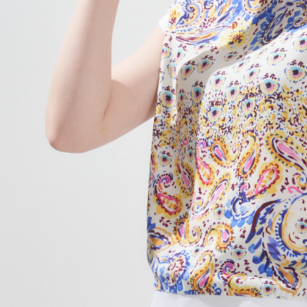
即時審查
結果請求
５．嚴禁
形，恩沛
動。