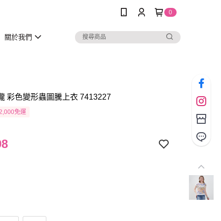
0
關於我們
瓏 彩色變形蟲圖騰上衣 7413227
2,000免運
98