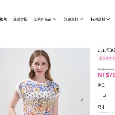
推薦
涼感穿搭
全系列商品
話題主打
特別企劃
CLL巧玲
超取滿NT$
NT$7,980
NT$7
顏色
白
尺寸