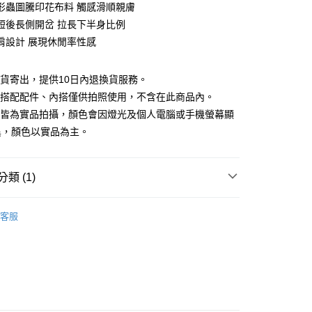
庫商業銀行
第一商業銀行
形蟲圖騰印花布料 觸感滑順親膚
付款
業銀行
彰化商業銀行
短後長側開岔 拉長下半身比例
業儲蓄銀行
台北富邦商業銀行
肩設計 展現休閒率性感
華商業銀行
兆豐國際商業銀行
小企業銀行
台中商業銀行
台灣）商業銀行
華泰商業銀行
現貨寄出，提供10日內退換貨服務。
業銀行
遠東國際商業銀行
所搭配配件、內搭僅供拍照使用，不含在此商品內。
業銀行
永豐商業銀行
檔皆為實品拍攝，顏色會因燈光及個人電腦或手機螢幕顯
業銀行
星展（台灣）商業銀行
異，顏色以實品為主。
際商業銀行
中國信託商業銀行
y
天信用卡公司
類 (1)
分期
｜$398起
客服
你分期使用說明】
享後付
由台灣大哥大提供，台灣大哥大用戶可立即使用無須另外申請。
式選擇「大哥付你分期」，訂單成立後會自動跳轉到大哥付的交易
證手機門號後，選擇欲分期的期數、繳款截止日，確認付款後即
FTEE先享後付」】
。
先享後付是「在收到商品之後才付款」的支付方式。 讓您購物簡單
准額度、可分期數及費用金額請依後續交易確認頁面所載為準。
心！
立30分鐘內，如未前往確認交易或遇審核未通過，訂單將自動取
：不需註冊會員、不需綁卡、不需儲值。
「轉專審核」未通過狀況，表示未達大哥付你分期系統評分，恕
：只要手機號碼，簡訊認證，即可結帳。