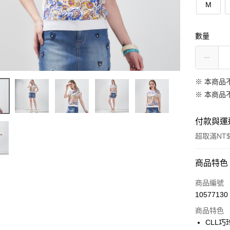
M
數量
※ 本商品
※ 本商品
付款與運
超取滿NT$
付款方式
商品特色
信用卡一
商品編號
10577130
信用卡分
商品特色
3 期 
CLL