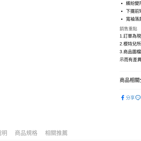
合作金
繽紛變
超商取貨
華南商
下擺前
LINE Pay
上海商
寬袖落
國泰世
Apple Pay
銷售重點
臺灣中
匯豐（
1.訂單為
街口支付
聯邦商
2.模特兒
元大商
悠遊付
3.商品圖
玉山商
示而有差
台新國
Google Pa
台灣樂
全盈+PAY
商品相關分
大哥付你
低庫存警報
相關說明
分享
【大哥付
AFTEE先
1.本服務
2.付款方
相關說明
流程，驗
【關於「A
ATM付款
完成交易
AFTEE
3.實際核
便利好安
說明
商品規格
相關推薦
4.訂單成
１．簡單
消。如遇
２．便利