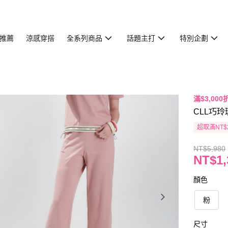
推薦
涼感穿搭
全系列商品
話題主打
特別企劃
滿$3,000
CLL巧玲
超取滿NT$
NT$5,980
NT$1,
顏色
粉
尺寸