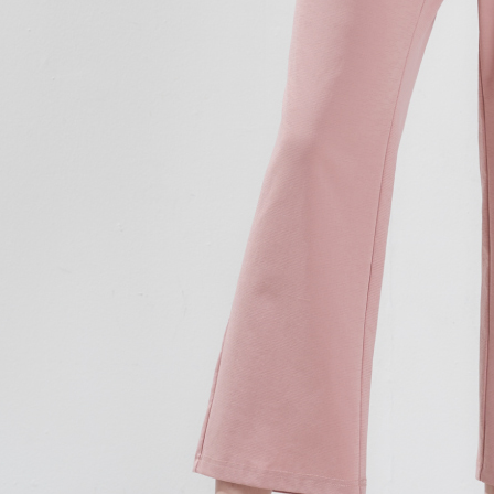
結果請求
５．嚴禁
形，恩沛
動。