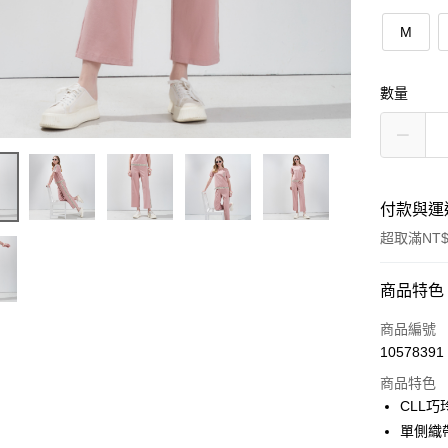
M
數量
付款與運
超取滿NT$
付款方式
商品特色
信用卡一
商品編號
10578391
信用卡分
商品特色
3 期 
CLL
合作金
單側織
超商取貨