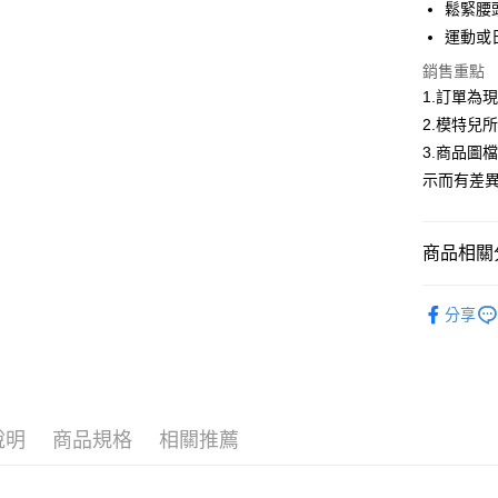
華南商
鬆緊腰
LINE Pay
上海商
運動或
國泰世
Apple Pay
銷售重點
臺灣中
匯豐（
1.訂單為
街口支付
聯邦商
2.模特兒
元大商
悠遊付
3.商品圖
玉山商
示而有差
台新國
Google Pa
台灣樂
全盈+PAY
商品相關分
大哥付你
▍春夏商
相關說明
分享
【大哥付
首購限定｜
AFTEE先
1.本服務
2.付款方
相關說明
精選商品｜
流程，驗
【關於「A
ATM付款
完成交易
AFTEE
3.實際核
便利好安
說明
商品規格
相關推薦
4.訂單成
１．簡單
消。如遇
２．便利
運送方式
無法說明
３．安心