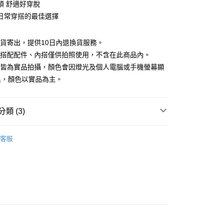
業銀行
彰化商業銀行
頭 舒適好穿脫
業儲蓄銀行
台北富邦商業銀行
日常穿搭的最佳選擇
華商業銀行
兆豐國際商業銀行
小企業銀行
台中商業銀行
台灣）商業銀行
華泰商業銀行
現貨寄出，提供10日內退換貨服務。
業銀行
遠東國際商業銀行
所搭配配件、內搭僅供拍照使用，不含在此商品內。
業銀行
永豐商業銀行
檔皆為實品拍攝，顏色會因燈光及個人電腦或手機螢幕顯
業銀行
星展（台灣）商業銀行
異，顏色以實品為主。
際商業銀行
中國信託商業銀行
y
天信用卡公司
類 (3)
分期
品
精選商品
客服
你分期使用說明】
88折優惠
享後付
由台灣大哥大提供，台灣大哥大用戶可立即使用無須另外申請。
式選擇「大哥付你分期」，訂單成立後會自動跳轉到大哥付的交易
滿額折$200
證手機門號後，選擇欲分期的期數、繳款截止日，確認付款後即
FTEE先享後付」】
。
先享後付是「在收到商品之後才付款」的支付方式。 讓您購物簡單
准額度、可分期數及費用金額請依後續交易確認頁面所載為準。
心！
立30分鐘內，如未前往確認交易或遇審核未通過，訂單將自動取
：不需註冊會員、不需綁卡、不需儲值。
「轉專審核」未通過狀況，表示未達大哥付你分期系統評分，恕
：只要手機號碼，簡訊認證，即可結帳。
評估內容。
：先確認商品／服務後，再付款。