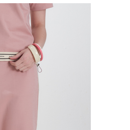
式說明】
付款
項不併入電信帳單，「大哥付你分期」於每月結算日後寄送繳費提
EE先享後付」結帳流程】
20，滿NT$2,000(含以上)免運費
方式選擇「AFTEE先享後付」後，將跳轉至「AFTEE先享後
訊連結打開帳單後，可選擇「超商條碼／台灣大直營門市／銀行轉
頁面，進行簡訊認證並確認金額後，即可完成結帳。
付／iPASS MONEY」等通路繳費。
付款
成立數日內，您將收到繳費通知簡訊。
費通知簡訊後14天內，點擊此簡訊中的連結，可透過四大超商
20，滿NT$2,000(含以上)免運費
項】
網路銀行／等多元方式進行付款，方視為交易完成。
係由「台灣大哥大股份有限公司」（以下簡稱本公司）所提供，讓
：結帳手續完成當下不需立刻繳費，但若您需要取消訂單，請聯
易時，得透過本服務購買商品或服務，並由商店將買賣／分期付
的店家。未經商家同意取消之訂單仍視為有效，需透過AFTEE
金債權讓與本公司後，依約使用本公司帳單繳交帳款。
繳納相關費用。
20，滿NT$2,000(含以上)免運費
意付款使用「大哥付你分期」之契約關係目的，商店將以您的個人
否成功請以「AFTEE先享後付 」之結帳頁面顯示為準，若有關於
含姓名、電話或地址）提供予台灣大哥大進項蒐集、處理及利
功／繳費後需取消欲退款等相關疑問，請聯繫「AFTEE先享後
公司與您本人進行分期帳單所需資料之確認、核對及更正。
援中心」
https://netprotections.freshdesk.com/support/home
戶服務條款，請詳閱以下連結：
https://oppay.tw/userRule
項】
恩沛科技股份有限公司提供之「AFTEE先享後付」服務完成之
依本服務之必要範圍內提供個人資料，並將交易相關給付款項請
讓予恩沛科技股份有限公司。
個人資料處理事宜，請瀏覽以下網址：
ee.tw/terms/#terms3
年的使用者請事先徵得法定代理人或監護人之同意方可使用
E先享後付」，若未經同意申辦者引起之損失，本公司不負相關責
AFTEE先享後付」時，將依據個別帳號之用戶狀況，依本公司
核予不同之上限額度；若仍有額度不足之情形，本公司將視審查