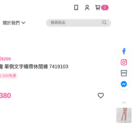
0
關於我們
折$200
瓏 單側文字織帶休閒褲 7419103
2,000免運
380