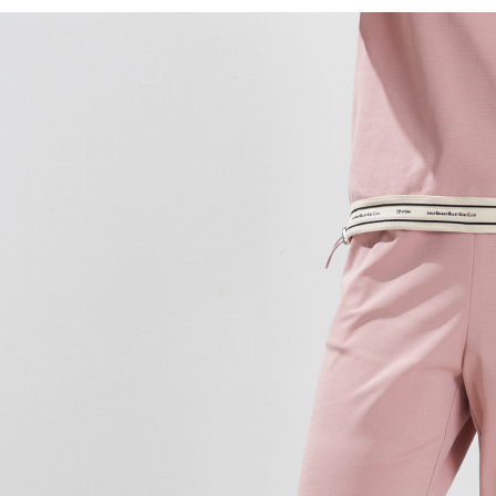
【繳款方
全家取貨
1.分期款
【「AFT
醒簡訊。
每筆NT$1
１．於結帳
2.透過簡
付」結帳
帳／街口支
7-11取貨
２．訂單
３．收到繳
每筆NT$1
【注意事
／ATM／
1.本服務
※ 請注意
宅配
用戶於交
絡購買商品
款買賣價
先享後付
每筆NT$1
2.基於同
※ 交易是
資料（包
是否繳費成
用，由本
付客戶支
3.完整用
【注意事
１．透過由
交易，需
求債權轉
２．關於
https://aft
３．未成
「AFTE
任。
４．使用「
即時審查