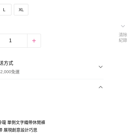
L
XL
清除
紀錄
送方式
2,000免運
次付款
期付款
0 利率 每期
NT$460
21家銀行
巧玲瓏 單側文字織帶休閒褲
庫商業銀行
第一商業銀行
帶 展現創意設計巧思
付款