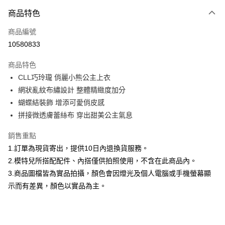
付款方式
商品特色
信用卡一次付款
商品編號
信用卡分期付款
10580833
3 期 0 利率 每期
NT$760
21家銀行
商品特色
合作金庫商業銀行
第一商業銀行
超商取貨付款
CLL巧玲瓏 俏麗小熊公主上衣
華南商業銀行
彰化商業銀行
網狀亂紋布繡設計 整體精緻度加分
LINE Pay
上海商業儲蓄銀行
台北富邦商業銀行
國泰世華商業銀行
兆豐國際商業銀行
蝴蝶結裝飾 增添可愛俏皮感
Apple Pay
臺灣中小企業銀行
台中商業銀行
拼接微透膚蕾絲布 穿出甜美公主氣息
匯豐（台灣）商業銀行
華泰商業銀行
街口支付
聯邦商業銀行
遠東國際商業銀行
銷售重點
元大商業銀行
永豐商業銀行
悠遊付
1.訂單為現貨寄出，提供10日內退換貨服務。
玉山商業銀行
星展（台灣）商業銀行
2.模特兒所搭配配件、內搭僅供拍照使用，不含在此商品內。
台新國際商業銀行
中國信託商業銀行
Google Pay
3.商品圖檔皆為實品拍攝，顏色會因燈光及個人電腦或手機螢幕顯
台灣樂天信用卡公司
全盈+PAY
示而有差異，顏色以實品為主。
大哥付你分期
相關說明