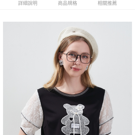
【大哥付你分期使用說明】
詳細說明
商品規格
相關推薦
AFTEE先享後付
1.本服務由台灣大哥大提供，台灣大哥大用戶可立即使用無須另外申請。
2.付款方式選擇「大哥付你分期」，訂單成立後會自動跳轉到大哥付的交易
相關說明
流程，驗證手機門號後，選擇欲分期的期數、繳款截止日，確認付款後即完
【關於「AFTEE先享後付」】
成交易。
ATM付款
AFTEE先享後付是「在收到商品之後才付款」的支付方式。 讓您購物簡單
3.實際核准額度、可分期數及費用金額請依後續交易確認頁面所載為準。
便利好安心！
4.訂單成立30分鐘內，如未前往確認交易或遇審核未通過，訂單將自動取
１．簡單：不需註冊會員、不需綁卡、不需儲值。
運送方式
消。如遇「轉專審核」未通過狀況，表示未達大哥付你分期系統評分，恕無
２．便利：只要手機號碼，簡訊認證，即可結帳。
法說明評估內容。
３．安心：先確認商品／服務後，再付款。
全家取貨付款
【繳款方式說明】
1.分期款項不併入電信帳單，「大哥付你分期」於每月結算日後寄送繳費提
每筆NT$120，滿NT$2,000(含以上)免運費
【「AFTEE先享後付」結帳流程】
醒簡訊。
１．於結帳方式選擇「AFTEE先享後付」後，將跳轉至「AFTEE先享後付」
2.透過簡訊連結打開帳單後，可選擇「超商條碼／台灣大直營門市／銀行轉
7-11取貨付款
結帳頁面，進行簡訊認證並確認金額後，即可完成結帳。
帳／街口支付／iPASS MONEY」等通路繳費。
２．訂單成立數日內，您將收到繳費通知簡訊。
每筆NT$120，滿NT$2,000(含以上)免運費
３．收到繳費通知簡訊後14天內，點擊此簡訊中的連結，可透過四大超商／
【注意事項】
ATM／網路銀行／等多元方式進行付款，方視為交易完成。
宅配
1.本服務係由「台灣大哥大股份有限公司」（以下簡稱本公司）所提供，讓
※ 請注意：結帳手續完成當下不需立刻繳費，但若您需要取消訂單，請聯絡
用戶於交易時，得透過本服務購買商品或服務，並由商店將買賣／分期付款
每筆NT$120，滿NT$2,000(含以上)免運費
購買商品的店家。未經商家同意取消之訂單仍視為有效，需透過AFTEE先享
買賣價金債權讓與本公司後，依約使用本公司帳單繳交帳款。
後付繳納相關費用。
2.基於同意付款使用「大哥付你分期」之契約關係目的，商店將以您的個人
※ 交易是否成功請以「AFTEE先享後付 」之結帳頁面顯示為準，若有關於
資料（包含姓名、電話或地址）提供予台灣大哥大進項蒐集、處理及利用，
是否繳費成功／繳費後需取消欲退款等相關疑問，請聯繫「AFTEE先享後付
由本公司與您本人進行分期帳單所需資料之確認、核對及更正。
客戶支援中心」
https://netprotections.freshdesk.com/support/home
3.完整用戶服務條款，請詳閱以下連結：
https://oppay.tw/userRule
【注意事項】
１．透過由恩沛科技股份有限公司提供之「AFTEE先享後付」服務完成之交