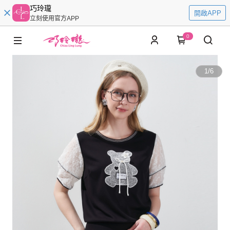
巧玲瓏
開啟APP
立刻使用官方APP
0
1
/
6