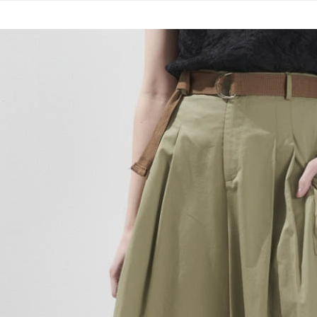
運送方式
無法說明
３．安心
【繳款方
全家取貨
1.分期款
【「AFT
醒簡訊。
每筆NT$1
１．於結帳
2.透過簡
付」結帳
帳／街口支
7-11取貨
２．訂單
３．收到繳
每筆NT$1
【注意事
／ATM／
1.本服務
※ 請注意
宅配
用戶於交
絡購買商品
款買賣價
先享後付
每筆NT$1
2.基於同
※ 交易是
資料（包
是否繳費成
用，由本
付客戶支
3.完整用
【注意事
１．透過由
交易，需
求債權轉
２．關於
https://aft
３．未成
「AFTE
任。