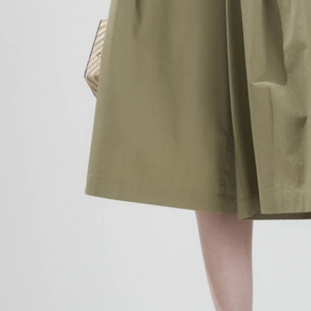
４．使用「
即時審查
結果請求
５．嚴禁
形，恩沛
動。