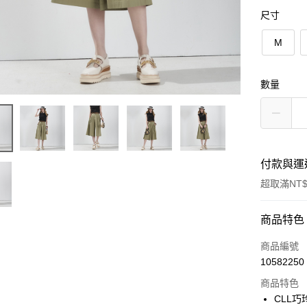
尺寸
M
數量
付款與運
超取滿NT$
付款方式
商品特色
信用卡一
商品編號
10582250
信用卡分
商品特色
3 期 
CLL