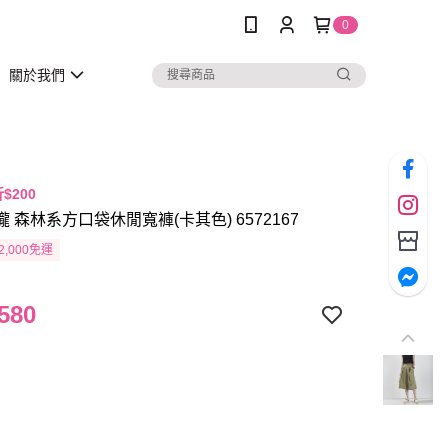
0
關於我們
折$200
瓏 森林系方口袋休閒寬褲(卡其色) 6572167
2,000免運
580