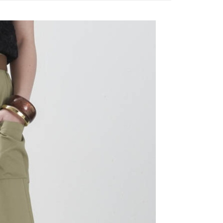
評估內容。
：先確認商品／服務後，再付款。
式說明】
付款
項不併入電信帳單，「大哥付你分期」於每月結算日後寄送繳費提
EE先享後付」結帳流程】
20，滿NT$2,000(含以上)免運費
方式選擇「AFTEE先享後付」後，將跳轉至「AFTEE先享後
訊連結打開帳單後，可選擇「超商條碼／台灣大直營門市／銀行轉
頁面，進行簡訊認證並確認金額後，即可完成結帳。
付／iPASS MONEY」等通路繳費。
付款
成立數日內，您將收到繳費通知簡訊。
費通知簡訊後14天內，點擊此簡訊中的連結，可透過四大超商
20，滿NT$2,000(含以上)免運費
項】
網路銀行／等多元方式進行付款，方視為交易完成。
係由「台灣大哥大股份有限公司」（以下簡稱本公司）所提供，讓
：結帳手續完成當下不需立刻繳費，但若您需要取消訂單，請聯
易時，得透過本服務購買商品或服務，並由商店將買賣／分期付
的店家。未經商家同意取消之訂單仍視為有效，需透過AFTEE
金債權讓與本公司後，依約使用本公司帳單繳交帳款。
繳納相關費用。
20，滿NT$2,000(含以上)免運費
意付款使用「大哥付你分期」之契約關係目的，商店將以您的個人
否成功請以「AFTEE先享後付 」之結帳頁面顯示為準，若有關於
含姓名、電話或地址）提供予台灣大哥大進項蒐集、處理及利
功／繳費後需取消欲退款等相關疑問，請聯繫「AFTEE先享後
公司與您本人進行分期帳單所需資料之確認、核對及更正。
援中心」
https://netprotections.freshdesk.com/support/home
戶服務條款，請詳閱以下連結：
https://oppay.tw/userRule
項】
恩沛科技股份有限公司提供之「AFTEE先享後付」服務完成之
依本服務之必要範圍內提供個人資料，並將交易相關給付款項請
讓予恩沛科技股份有限公司。
個人資料處理事宜，請瀏覽以下網址：
ee.tw/terms/#terms3
年的使用者請事先徵得法定代理人或監護人之同意方可使用
E先享後付」，若未經同意申辦者引起之損失，本公司不負相關責