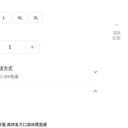
L
XL
2L
清除
紀錄
送方式
2,000免運
次付款
期付款
0 利率 每期
NT$526
21家銀行
巧玲瓏 森林系方口袋休閒寬褲