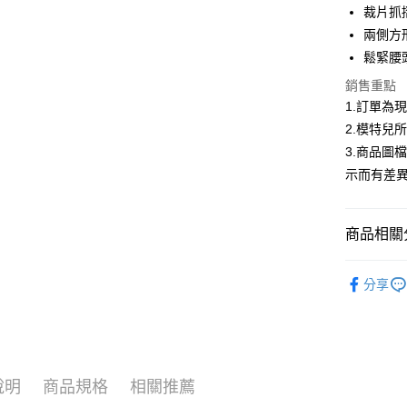
合作金
裁片抓
超商取貨
華南商
兩側方
LINE Pay
上海商
鬆緊腰
國泰世
Apple Pay
銷售重點
臺灣中
匯豐（
1.訂單為
街口支付
聯邦商
2.模特兒
元大商
悠遊付
3.商品圖
玉山商
示而有差
台新國
Google Pa
台灣樂
全盈+PAY
商品相關分
大哥付你
▍春夏商
相關說明
分享
【大哥付
首購限定｜
AFTEE先
1.本服務
2.付款方
相關說明
熱銷多色
流程，驗
【關於「A
ATM付款
完成交易
AFTEE
精選商品｜
3.實際核
便利好安
說明
商品規格
相關推薦
4.訂單成
１．簡單
消。如遇
２．便利