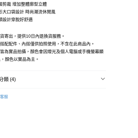
庫商業銀行
第一商業銀行
摺剪裁 增加整體廓型立體
付款
業銀行
彰化商業銀行
形大口袋設計 時尚潮流休閒風
業儲蓄銀行
台北富邦商業銀行
頭設計穿脫好舒適
華商業銀行
兆豐國際商業銀行
小企業銀行
台中商業銀行
台灣）商業銀行
華泰商業銀行
現貨寄出，提供10日內退換貨服務。
業銀行
遠東國際商業銀行
所搭配配件、內搭僅供拍照使用，不含在此商品內。
業銀行
永豐商業銀行
檔皆為實品拍攝，顏色會因燈光及個人電腦或手機螢幕顯
業銀行
星展（台灣）商業銀行
異，顏色以實品為主。
際商業銀行
中國信託商業銀行
y
天信用卡公司
類 (4)
分期
品
精選商品
客服
你分期使用說明】
88折優惠
享後付
由台灣大哥大提供，台灣大哥大用戶可立即使用無須另外申請。
式選擇「大哥付你分期」，訂單成立後會自動跳轉到大哥付的交易
款｜好評推薦
證手機門號後，選擇欲分期的期數、繳款截止日，確認付款後即
FTEE先享後付」】
。
先享後付是「在收到商品之後才付款」的支付方式。 讓您購物簡單
滿額折$200
准額度、可分期數及費用金額請依後續交易確認頁面所載為準。
心！
立30分鐘內，如未前往確認交易或遇審核未通過，訂單將自動取
：不需註冊會員、不需綁卡、不需儲值。
「轉專審核」未通過狀況，表示未達大哥付你分期系統評分，恕
：只要手機號碼，簡訊認證，即可結帳。