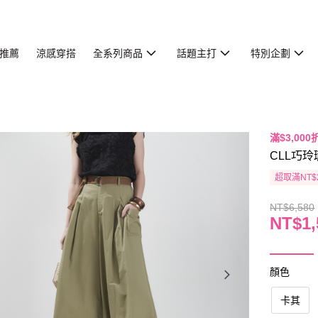
推薦
涼感穿搭
全系列商品
話題主打
特別企劃
滿$3,000
CLL巧玲
超取滿NT$
NT$6,580
NT$1,
顏色
卡其