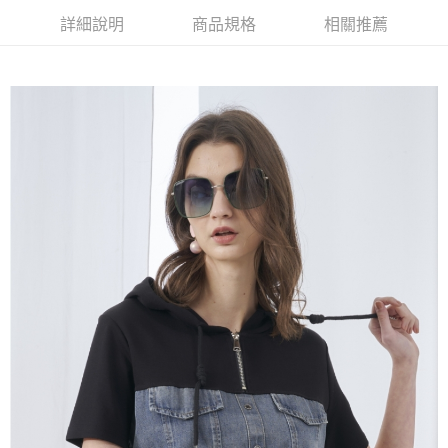
【大哥付你分期使用說明】
詳細說明
商品規格
相關推薦
AFTEE先享後付
1.本服務由台灣大哥大提供，台灣大哥大用戶可立即使用無須另外申請。
2.付款方式選擇「大哥付你分期」，訂單成立後會自動跳轉到大哥付的交易
相關說明
流程，驗證手機門號後，選擇欲分期的期數、繳款截止日，確認付款後即完
【關於「AFTEE先享後付」】
成交易。
ATM付款
AFTEE先享後付是「在收到商品之後才付款」的支付方式。 讓您購物簡單
3.實際核准額度、可分期數及費用金額請依後續交易確認頁面所載為準。
便利好安心！
4.訂單成立30分鐘內，如未前往確認交易或遇審核未通過，訂單將自動取
１．簡單：不需註冊會員、不需綁卡、不需儲值。
運送方式
消。如遇「轉專審核」未通過狀況，表示未達大哥付你分期系統評分，恕無
２．便利：只要手機號碼，簡訊認證，即可結帳。
法說明評估內容。
３．安心：先確認商品／服務後，再付款。
全家取貨付款
【繳款方式說明】
1.分期款項不併入電信帳單，「大哥付你分期」於每月結算日後寄送繳費提
每筆NT$120，滿NT$2,000(含以上)免運費
【「AFTEE先享後付」結帳流程】
醒簡訊。
１．於結帳方式選擇「AFTEE先享後付」後，將跳轉至「AFTEE先享後付」
2.透過簡訊連結打開帳單後，可選擇「超商條碼／台灣大直營門市／銀行轉
7-11取貨付款
結帳頁面，進行簡訊認證並確認金額後，即可完成結帳。
帳／街口支付／iPASS MONEY」等通路繳費。
２．訂單成立數日內，您將收到繳費通知簡訊。
每筆NT$120，滿NT$2,000(含以上)免運費
３．收到繳費通知簡訊後14天內，點擊此簡訊中的連結，可透過四大超商／
【注意事項】
ATM／網路銀行／等多元方式進行付款，方視為交易完成。
宅配
1.本服務係由「台灣大哥大股份有限公司」（以下簡稱本公司）所提供，讓
※ 請注意：結帳手續完成當下不需立刻繳費，但若您需要取消訂單，請聯絡
用戶於交易時，得透過本服務購買商品或服務，並由商店將買賣／分期付款
每筆NT$120，滿NT$2,000(含以上)免運費
購買商品的店家。未經商家同意取消之訂單仍視為有效，需透過AFTEE先享
買賣價金債權讓與本公司後，依約使用本公司帳單繳交帳款。
後付繳納相關費用。
2.基於同意付款使用「大哥付你分期」之契約關係目的，商店將以您的個人
※ 交易是否成功請以「AFTEE先享後付 」之結帳頁面顯示為準，若有關於
資料（包含姓名、電話或地址）提供予台灣大哥大進項蒐集、處理及利用，
是否繳費成功／繳費後需取消欲退款等相關疑問，請聯繫「AFTEE先享後付
由本公司與您本人進行分期帳單所需資料之確認、核對及更正。
客戶支援中心」
https://netprotections.freshdesk.com/support/home
3.完整用戶服務條款，請詳閱以下連結：
https://oppay.tw/userRule
【注意事項】