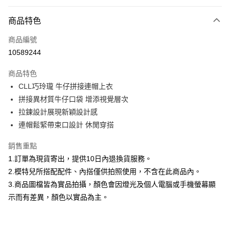
付款方式
商品特色
信用卡一次付款
商品編號
信用卡分期付款
10589244
3 期 0 利率 每期
NT$526
21家銀行
商品特色
合作金庫商業銀行
第一商業銀行
超商取貨付款
CLL巧玲瓏 牛仔拼接連帽上衣
華南商業銀行
彰化商業銀行
拼接異材質牛仔口袋 增添視覺層次
LINE Pay
上海商業儲蓄銀行
台北富邦商業銀行
國泰世華商業銀行
兆豐國際商業銀行
拉鍊設計展現新穎設計感
Apple Pay
臺灣中小企業銀行
台中商業銀行
連帽鬆緊帶束口設計 休閒穿搭
匯豐（台灣）商業銀行
華泰商業銀行
街口支付
聯邦商業銀行
遠東國際商業銀行
銷售重點
元大商業銀行
永豐商業銀行
悠遊付
1.訂單為現貨寄出，提供10日內退換貨服務。
玉山商業銀行
星展（台灣）商業銀行
2.模特兒所搭配配件、內搭僅供拍照使用，不含在此商品內。
台新國際商業銀行
中國信託商業銀行
Google Pay
3.商品圖檔皆為實品拍攝，顏色會因燈光及個人電腦或手機螢幕顯
台灣樂天信用卡公司
全盈+PAY
示而有差異，顏色以實品為主。
大哥付你分期
相關說明