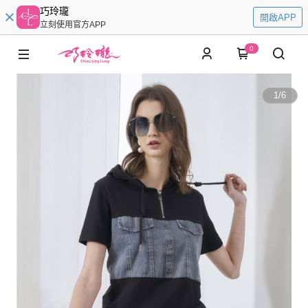
巧玲瓏
開啟APP
立刻使用官方APP
0
1
/
6