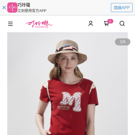
巧玲瓏
開啟APP
立刻使用官方APP
0
1
/
6