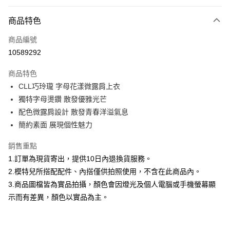
付款方式
商品特色
信用卡一次付款
商品編號
信用卡分期付款
10589292
3 期 0 利率 每期
NT$460
21家銀行
商品特色
合作金庫商業銀行
第一商業銀行
超商取貨付款
CLL巧玲瓏 字母花漾微露肩上衣
華南商業銀行
彰化商業銀行
獨特字母燙鑽 散發優雅光芒
LINE Pay
上海商業儲蓄銀行
台北富邦商業銀行
國泰世華商業銀行
兆豐國際商業銀行
配色微露肩設計 散發青春洋溢氣息
Apple Pay
臺灣中小企業銀行
台中商業銀行
簡約素面 展現個性魅力
匯豐（台灣）商業銀行
華泰商業銀行
街口支付
聯邦商業銀行
遠東國際商業銀行
銷售重點
元大商業銀行
永豐商業銀行
悠遊付
1.訂單為現貨寄出，提供10日內退換貨服務。
玉山商業銀行
星展（台灣）商業銀行
2.模特兒所搭配配件、內搭僅供拍照使用，不含在此商品內。
台新國際商業銀行
中國信託商業銀行
Google Pay
3.商品圖檔皆為實品拍攝，顏色會因燈光及個人電腦或手機螢幕顯
台灣樂天信用卡公司
全盈+PAY
示而有差異，顏色以實品為主。
大哥付你分期
相關說明