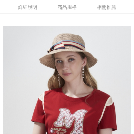
【大哥付你分期使用說明】
詳細說明
商品規格
相關推薦
AFTEE先享後付
1.本服務由台灣大哥大提供，台灣大哥大用戶可立即使用無須另外申請。
2.付款方式選擇「大哥付你分期」，訂單成立後會自動跳轉到大哥付的交易
相關說明
流程，驗證手機門號後，選擇欲分期的期數、繳款截止日，確認付款後即完
【關於「AFTEE先享後付」】
成交易。
ATM付款
AFTEE先享後付是「在收到商品之後才付款」的支付方式。 讓您購物簡單
3.實際核准額度、可分期數及費用金額請依後續交易確認頁面所載為準。
便利好安心！
4.訂單成立30分鐘內，如未前往確認交易或遇審核未通過，訂單將自動取
１．簡單：不需註冊會員、不需綁卡、不需儲值。
運送方式
消。如遇「轉專審核」未通過狀況，表示未達大哥付你分期系統評分，恕無
２．便利：只要手機號碼，簡訊認證，即可結帳。
法說明評估內容。
３．安心：先確認商品／服務後，再付款。
全家取貨付款
【繳款方式說明】
1.分期款項不併入電信帳單，「大哥付你分期」於每月結算日後寄送繳費提
每筆NT$120，滿NT$2,000(含以上)免運費
【「AFTEE先享後付」結帳流程】
醒簡訊。
１．於結帳方式選擇「AFTEE先享後付」後，將跳轉至「AFTEE先享後付」
2.透過簡訊連結打開帳單後，可選擇「超商條碼／台灣大直營門市／銀行轉
7-11取貨付款
結帳頁面，進行簡訊認證並確認金額後，即可完成結帳。
帳／街口支付／iPASS MONEY」等通路繳費。
２．訂單成立數日內，您將收到繳費通知簡訊。
每筆NT$120，滿NT$2,000(含以上)免運費
３．收到繳費通知簡訊後14天內，點擊此簡訊中的連結，可透過四大超商／
【注意事項】
ATM／網路銀行／等多元方式進行付款，方視為交易完成。
宅配
1.本服務係由「台灣大哥大股份有限公司」（以下簡稱本公司）所提供，讓
※ 請注意：結帳手續完成當下不需立刻繳費，但若您需要取消訂單，請聯絡
用戶於交易時，得透過本服務購買商品或服務，並由商店將買賣／分期付款
每筆NT$120，滿NT$2,000(含以上)免運費
購買商品的店家。未經商家同意取消之訂單仍視為有效，需透過AFTEE先享
買賣價金債權讓與本公司後，依約使用本公司帳單繳交帳款。
後付繳納相關費用。
2.基於同意付款使用「大哥付你分期」之契約關係目的，商店將以您的個人
※ 交易是否成功請以「AFTEE先享後付 」之結帳頁面顯示為準，若有關於
資料（包含姓名、電話或地址）提供予台灣大哥大進項蒐集、處理及利用，
是否繳費成功／繳費後需取消欲退款等相關疑問，請聯繫「AFTEE先享後付
由本公司與您本人進行分期帳單所需資料之確認、核對及更正。
客戶支援中心」
https://netprotections.freshdesk.com/support/home
3.完整用戶服務條款，請詳閱以下連結：
https://oppay.tw/userRule
【注意事項】