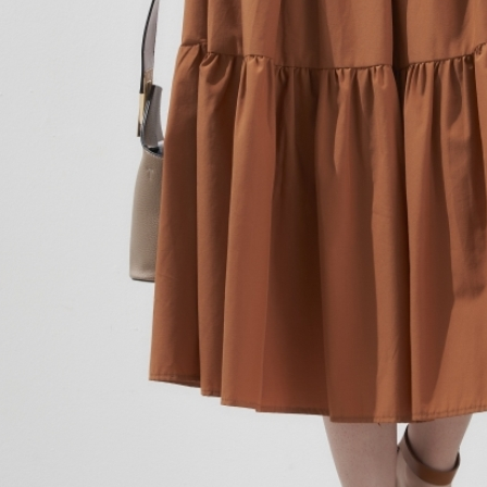
４．使用「
即時審查
結果請求
５．嚴禁
形，恩沛
動。