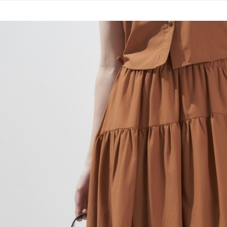
運送方式
無法說明
３．安心
【繳款方
全家取貨
1.分期款
【「AFT
醒簡訊。
每筆NT$1
１．於結帳
2.透過簡
付」結帳
帳／街口支
7-11取貨
２．訂單
３．收到繳
每筆NT$1
【注意事
／ATM／
1.本服務
※ 請注意
宅配
用戶於交
絡購買商品
款買賣價
先享後付
每筆NT$1
2.基於同
※ 交易是
資料（包
是否繳費成
用，由本
付客戶支
3.完整用
【注意事
１．透過由
交易，需
求債權轉
２．關於
https://aft
３．未成
「AFTE
任。