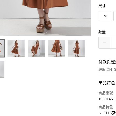
尺寸
M
數量
付款與運
超取滿NT$
付款方式
商品特色
信用卡一
商品編號
10591451
信用卡分
商品特色
3 期 
CLL