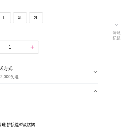
L
XL
2L
清除
紀錄
送方式
2,000免運
次付款
期付款
0 利率 每期
NT$493
21家銀行
巧玲瓏 拚接造型蛋糕裙