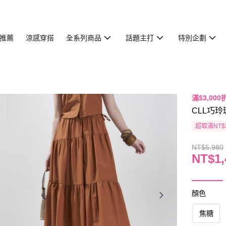
推薦
涼感穿搭
全系列商品
話題主打
特別企劃
滿$3,000
CLL巧玲
超取滿NT$
NT$5,980
NT$1,
顏色
焦糖