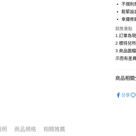
合作金
不規則
超商取貨
華南商
鬆緊設
LINE Pay
上海商
傘擺修
國泰世
Apple Pay
銷售重點
臺灣中
匯豐（
1.訂單為
街口支付
聯邦商
2.模特兒
元大商
悠遊付
3.商品圖
玉山商
示而有差
台新國
Google Pa
台灣樂
全盈+PAY
商品相關分
大哥付你
▍春夏商
相關說明
分享
【大哥付
首購限定｜
AFTEE先
1.本服務
2.付款方
相關說明
熱銷多色
流程，驗
【關於「A
ATM付款
完成交易
AFTEE
精選商品｜
3.實際核
便利好安
說明
商品規格
相關推薦
4.訂單成
１．簡單
消。如遇
２．便利