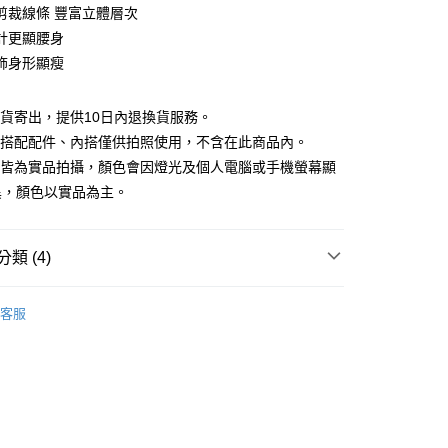
庫商業銀行
第一商業銀行
剪裁線條 豐富立體層次
付款
業銀行
彰化商業銀行
計更顯腰身
業儲蓄銀行
台北富邦商業銀行
飾身形顯瘦
華商業銀行
兆豐國際商業銀行
小企業銀行
台中商業銀行
台灣）商業銀行
華泰商業銀行
現貨寄出，提供10日內退換貨服務。
業銀行
遠東國際商業銀行
所搭配配件、內搭僅供拍照使用，不含在此商品內。
業銀行
永豐商業銀行
檔皆為實品拍攝，顏色會因燈光及個人電腦或手機螢幕顯
業銀行
星展（台灣）商業銀行
異，顏色以實品為主。
際商業銀行
中國信託商業銀行
y
天信用卡公司
類 (4)
分期
品
精選商品
客服
你分期使用說明】
88折優惠
享後付
由台灣大哥大提供，台灣大哥大用戶可立即使用無須另外申請。
式選擇「大哥付你分期」，訂單成立後會自動跳轉到大哥付的交易
款｜好評推薦
證手機門號後，選擇欲分期的期數、繳款截止日，確認付款後即
FTEE先享後付」】
。
先享後付是「在收到商品之後才付款」的支付方式。 讓您購物簡單
滿額折$200
准額度、可分期數及費用金額請依後續交易確認頁面所載為準。
心！
立30分鐘內，如未前往確認交易或遇審核未通過，訂單將自動取
：不需註冊會員、不需綁卡、不需儲值。
「轉專審核」未通過狀況，表示未達大哥付你分期系統評分，恕
：只要手機號碼，簡訊認證，即可結帳。