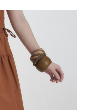
評估內容。
：先確認商品／服務後，再付款。
式說明】
付款
項不併入電信帳單，「大哥付你分期」於每月結算日後寄送繳費提
EE先享後付」結帳流程】
20，滿NT$2,000(含以上)免運費
方式選擇「AFTEE先享後付」後，將跳轉至「AFTEE先享後
訊連結打開帳單後，可選擇「超商條碼／台灣大直營門市／銀行轉
頁面，進行簡訊認證並確認金額後，即可完成結帳。
付／iPASS MONEY」等通路繳費。
付款
成立數日內，您將收到繳費通知簡訊。
費通知簡訊後14天內，點擊此簡訊中的連結，可透過四大超商
20，滿NT$2,000(含以上)免運費
項】
網路銀行／等多元方式進行付款，方視為交易完成。
係由「台灣大哥大股份有限公司」（以下簡稱本公司）所提供，讓
：結帳手續完成當下不需立刻繳費，但若您需要取消訂單，請聯
易時，得透過本服務購買商品或服務，並由商店將買賣／分期付
的店家。未經商家同意取消之訂單仍視為有效，需透過AFTEE
金債權讓與本公司後，依約使用本公司帳單繳交帳款。
繳納相關費用。
20，滿NT$2,000(含以上)免運費
意付款使用「大哥付你分期」之契約關係目的，商店將以您的個人
否成功請以「AFTEE先享後付 」之結帳頁面顯示為準，若有關於
含姓名、電話或地址）提供予台灣大哥大進項蒐集、處理及利
功／繳費後需取消欲退款等相關疑問，請聯繫「AFTEE先享後
公司與您本人進行分期帳單所需資料之確認、核對及更正。
援中心」
https://netprotections.freshdesk.com/support/home
戶服務條款，請詳閱以下連結：
https://oppay.tw/userRule
項】
恩沛科技股份有限公司提供之「AFTEE先享後付」服務完成之
依本服務之必要範圍內提供個人資料，並將交易相關給付款項請
讓予恩沛科技股份有限公司。
個人資料處理事宜，請瀏覽以下網址：
ee.tw/terms/#terms3
年的使用者請事先徵得法定代理人或監護人之同意方可使用
E先享後付」，若未經同意申辦者引起之損失，本公司不負相關責