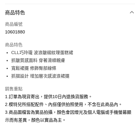
付款方式
商品特色
信用卡一次付款
商品編號
信用卡分期付款
10601880
3 期 0 利率 每期
NT$460
21家銀行
商品特色
合作金庫商業銀行
第一商業銀行
超商取貨付款
CLL巧玲瓏 波浪皺褶紋理蛋糕裙
華南商業銀行
彰化商業銀行
抓皺質感面料 穿著滑順親膚
LINE Pay
上海商業儲蓄銀行
台北富邦商業銀行
國泰世華商業銀行
兆豐國際商業銀行
寬鬆裙擺 修飾臀部線條
Apple Pay
臺灣中小企業銀行
台中商業銀行
抓摺設計 增加層次感波浪裙擺
匯豐（台灣）商業銀行
華泰商業銀行
街口支付
聯邦商業銀行
遠東國際商業銀行
銷售重點
元大商業銀行
永豐商業銀行
悠遊付
1.訂單為現貨寄出，提供10日內退換貨服務。
玉山商業銀行
星展（台灣）商業銀行
2.模特兒所搭配配件、內搭僅供拍照使用，不含在此商品內。
台新國際商業銀行
中國信託商業銀行
Google Pay
3.商品圖檔皆為實品拍攝，顏色會因燈光及個人電腦或手機螢幕顯
台灣樂天信用卡公司
全盈+PAY
示而有差異，顏色以實品為主。
大哥付你分期
相關說明