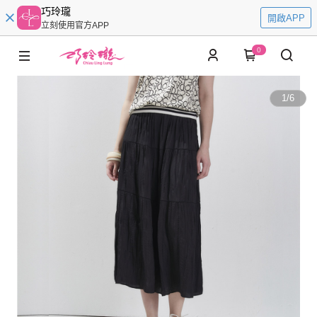
巧玲瓏
開啟APP
立刻使用官方APP
0
1
/
6