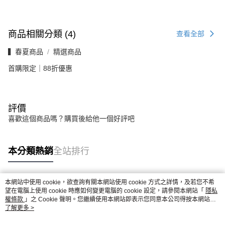
商品相關分類 (4)
查看全部
▍春夏商品
精選商品
首購限定｜88折優惠
評價
喜歡這個商品嗎？購買後給他一個好評吧
本分類熱銷
全站排行
本網站中使用 cookie，欲查詢有關本網站使用 cookie 方式之詳情，及若您不希
熱門標籤
望在電腦上使用 cookie 時應如何變更電腦的 cookie 設定，請參閱本網站「
隱私
權條款
」之 Cookie 聲明。您繼續使用本網站即表示您同意本公司得按本網站使
用條款之 Cookie 聲明使用 cookie。
了解更多 >