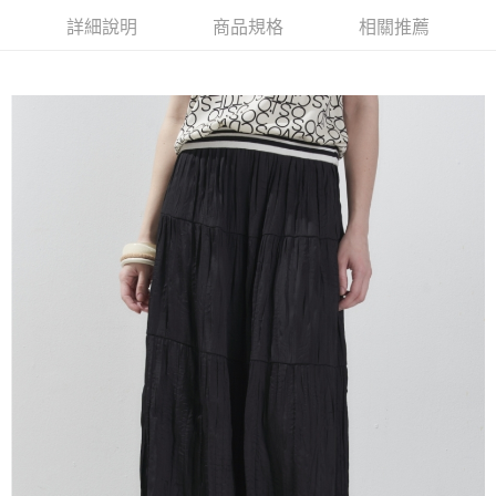
【大哥付你分期使用說明】
詳細說明
商品規格
相關推薦
AFTEE先享後付
1.本服務由台灣大哥大提供，台灣大哥大用戶可立即使用無須另外申請。
2.付款方式選擇「大哥付你分期」，訂單成立後會自動跳轉到大哥付的交易
相關說明
流程，驗證手機門號後，選擇欲分期的期數、繳款截止日，確認付款後即完
【關於「AFTEE先享後付」】
成交易。
ATM付款
AFTEE先享後付是「在收到商品之後才付款」的支付方式。 讓您購物簡單
3.實際核准額度、可分期數及費用金額請依後續交易確認頁面所載為準。
便利好安心！
4.訂單成立30分鐘內，如未前往確認交易或遇審核未通過，訂單將自動取
１．簡單：不需註冊會員、不需綁卡、不需儲值。
運送方式
消。如遇「轉專審核」未通過狀況，表示未達大哥付你分期系統評分，恕無
２．便利：只要手機號碼，簡訊認證，即可結帳。
法說明評估內容。
３．安心：先確認商品／服務後，再付款。
全家取貨付款
【繳款方式說明】
1.分期款項不併入電信帳單，「大哥付你分期」於每月結算日後寄送繳費提
每筆NT$120，滿NT$2,000(含以上)免運費
【「AFTEE先享後付」結帳流程】
醒簡訊。
１．於結帳方式選擇「AFTEE先享後付」後，將跳轉至「AFTEE先享後付」
2.透過簡訊連結打開帳單後，可選擇「超商條碼／台灣大直營門市／銀行轉
7-11取貨付款
結帳頁面，進行簡訊認證並確認金額後，即可完成結帳。
帳／街口支付／iPASS MONEY」等通路繳費。
２．訂單成立數日內，您將收到繳費通知簡訊。
每筆NT$120，滿NT$2,000(含以上)免運費
３．收到繳費通知簡訊後14天內，點擊此簡訊中的連結，可透過四大超商／
【注意事項】
ATM／網路銀行／等多元方式進行付款，方視為交易完成。
宅配
1.本服務係由「台灣大哥大股份有限公司」（以下簡稱本公司）所提供，讓
※ 請注意：結帳手續完成當下不需立刻繳費，但若您需要取消訂單，請聯絡
用戶於交易時，得透過本服務購買商品或服務，並由商店將買賣／分期付款
每筆NT$120，滿NT$2,000(含以上)免運費
購買商品的店家。未經商家同意取消之訂單仍視為有效，需透過AFTEE先享
買賣價金債權讓與本公司後，依約使用本公司帳單繳交帳款。
後付繳納相關費用。
2.基於同意付款使用「大哥付你分期」之契約關係目的，商店將以您的個人
※ 交易是否成功請以「AFTEE先享後付 」之結帳頁面顯示為準，若有關於
資料（包含姓名、電話或地址）提供予台灣大哥大進項蒐集、處理及利用，
是否繳費成功／繳費後需取消欲退款等相關疑問，請聯繫「AFTEE先享後付
由本公司與您本人進行分期帳單所需資料之確認、核對及更正。
客戶支援中心」
https://netprotections.freshdesk.com/support/home
3.完整用戶服務條款，請詳閱以下連結：
https://oppay.tw/userRule
【注意事項】