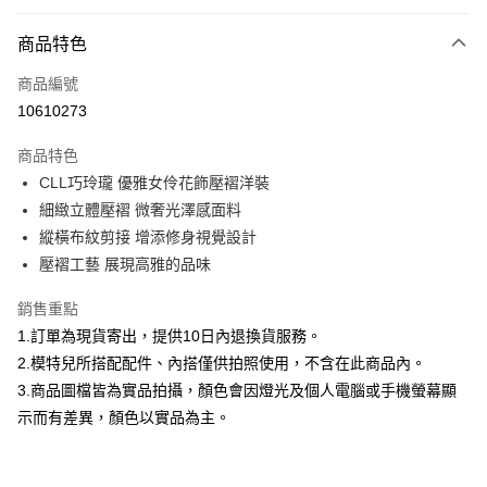
付款方式
商品特色
信用卡一次付款
商品編號
信用卡分期付款
10610273
3 期 0 利率 每期
NT$993
21家銀行
商品特色
合作金庫商業銀行
第一商業銀行
超商取貨付款
CLL巧玲瓏 優雅女伶花飾壓褶洋裝
華南商業銀行
彰化商業銀行
細緻立體壓褶 微奢光澤感面料
LINE Pay
上海商業儲蓄銀行
台北富邦商業銀行
國泰世華商業銀行
兆豐國際商業銀行
縱橫布紋剪接 增添修身視覺設計
Apple Pay
臺灣中小企業銀行
台中商業銀行
壓褶工藝 展現高雅的品味
匯豐（台灣）商業銀行
華泰商業銀行
街口支付
聯邦商業銀行
遠東國際商業銀行
銷售重點
元大商業銀行
永豐商業銀行
悠遊付
1.訂單為現貨寄出，提供10日內退換貨服務。
玉山商業銀行
星展（台灣）商業銀行
2.模特兒所搭配配件、內搭僅供拍照使用，不含在此商品內。
台新國際商業銀行
中國信託商業銀行
Google Pay
3.商品圖檔皆為實品拍攝，顏色會因燈光及個人電腦或手機螢幕顯
台灣樂天信用卡公司
全盈+PAY
示而有差異，顏色以實品為主。
大哥付你分期
相關說明