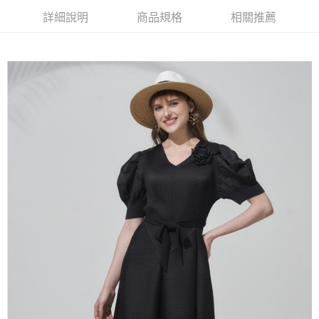
【大哥付你分期使用說明】
詳細說明
商品規格
相關推薦
AFTEE先享後付
1.本服務由台灣大哥大提供，台灣大哥大用戶可立即使用無須另外申請。
2.付款方式選擇「大哥付你分期」，訂單成立後會自動跳轉到大哥付的交易
相關說明
流程，驗證手機門號後，選擇欲分期的期數、繳款截止日，確認付款後即完
【關於「AFTEE先享後付」】
成交易。
ATM付款
AFTEE先享後付是「在收到商品之後才付款」的支付方式。 讓您購物簡單
3.實際核准額度、可分期數及費用金額請依後續交易確認頁面所載為準。
便利好安心！
4.訂單成立30分鐘內，如未前往確認交易或遇審核未通過，訂單將自動取
１．簡單：不需註冊會員、不需綁卡、不需儲值。
運送方式
消。如遇「轉專審核」未通過狀況，表示未達大哥付你分期系統評分，恕無
２．便利：只要手機號碼，簡訊認證，即可結帳。
法說明評估內容。
３．安心：先確認商品／服務後，再付款。
全家取貨付款
【繳款方式說明】
1.分期款項不併入電信帳單，「大哥付你分期」於每月結算日後寄送繳費提
每筆NT$120，滿NT$2,000(含以上)免運費
【「AFTEE先享後付」結帳流程】
醒簡訊。
１．於結帳方式選擇「AFTEE先享後付」後，將跳轉至「AFTEE先享後付」
2.透過簡訊連結打開帳單後，可選擇「超商條碼／台灣大直營門市／銀行轉
7-11取貨付款
結帳頁面，進行簡訊認證並確認金額後，即可完成結帳。
帳／街口支付／iPASS MONEY」等通路繳費。
２．訂單成立數日內，您將收到繳費通知簡訊。
每筆NT$120，滿NT$2,000(含以上)免運費
３．收到繳費通知簡訊後14天內，點擊此簡訊中的連結，可透過四大超商／
【注意事項】
ATM／網路銀行／等多元方式進行付款，方視為交易完成。
宅配
1.本服務係由「台灣大哥大股份有限公司」（以下簡稱本公司）所提供，讓
※ 請注意：結帳手續完成當下不需立刻繳費，但若您需要取消訂單，請聯絡
用戶於交易時，得透過本服務購買商品或服務，並由商店將買賣／分期付款
每筆NT$120，滿NT$2,000(含以上)免運費
購買商品的店家。未經商家同意取消之訂單仍視為有效，需透過AFTEE先享
買賣價金債權讓與本公司後，依約使用本公司帳單繳交帳款。
後付繳納相關費用。
2.基於同意付款使用「大哥付你分期」之契約關係目的，商店將以您的個人
※ 交易是否成功請以「AFTEE先享後付 」之結帳頁面顯示為準，若有關於
資料（包含姓名、電話或地址）提供予台灣大哥大進項蒐集、處理及利用，
是否繳費成功／繳費後需取消欲退款等相關疑問，請聯繫「AFTEE先享後付
由本公司與您本人進行分期帳單所需資料之確認、核對及更正。
客戶支援中心」
https://netprotections.freshdesk.com/support/home
3.完整用戶服務條款，請詳閱以下連結：
https://oppay.tw/userRule
【注意事項】