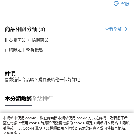
客服
商品相關分類 (4)
查看全部
▍春夏商品
精選商品
首購限定｜88折優惠
評價
喜歡這個商品嗎？購買後給他一個好評吧
本分類熱銷
全站排行
本網站中使用 cookie，欲查詢有關本網站使用 cookie 方式之詳情，及若您不希
熱門標籤
望在電腦上使用 cookie 時應如何變更電腦的 cookie 設定，請參閱本網站「
隱私
權條款
」之 Cookie 聲明。您繼續使用本網站即表示您同意本公司得按本網站使
用條款之 Cookie 聲明使用 cookie。
了解更多 >