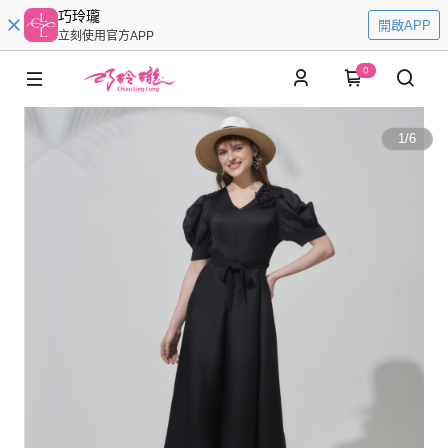
巧玲瓏
開啟APP
立刻使用官方APP
0
1
/
6