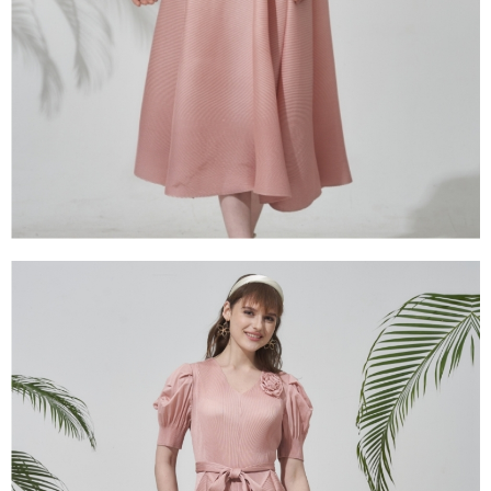
１．透過由恩沛科技股份有限公司提供之「AFTEE先享後付」服務完成之交
易，需依本服務之必要範圍內提供個人資料，並將交易相關給付款項請求債
權轉讓予恩沛科技股份有限公司。
２．關於個人資料處理事宜，請瀏覽以下網址：
https://aftee.tw/terms/#terms3
３．未成年的使用者請事先徵得法定代理人或監護人之同意方可使用
「AFTEE先享後付」，若未經同意申辦者引起之損失，本公司不負相關責
任。
４．使用「AFTEE先享後付」時，將依據個別帳號之用戶狀況，依本公司即
時審查核予不同之上限額度；若仍有額度不足之情形，本公司將視審查結果
請求用戶進行身份認證。
５．嚴禁一人註冊多個帳號或使用他人資訊註冊。若發現惡意使用之情形，
恩沛科技股份有限公司將有權停止該用戶之使用額度並採取法律行動。