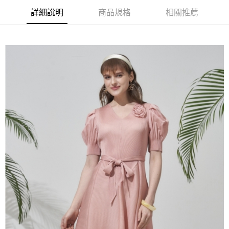
【大哥付你分期使用說明】
詳細說明
商品規格
相關推薦
AFTEE先享後付
1.本服務由台灣大哥大提供，台灣大哥大用戶可立即使用無須另外申請。
2.付款方式選擇「大哥付你分期」，訂單成立後會自動跳轉到大哥付的交易
相關說明
流程，驗證手機門號後，選擇欲分期的期數、繳款截止日，確認付款後即完
【關於「AFTEE先享後付」】
成交易。
ATM付款
AFTEE先享後付是「在收到商品之後才付款」的支付方式。 讓您購物簡單
3.實際核准額度、可分期數及費用金額請依後續交易確認頁面所載為準。
便利好安心！
4.訂單成立30分鐘內，如未前往確認交易或遇審核未通過，訂單將自動取
１．簡單：不需註冊會員、不需綁卡、不需儲值。
運送方式
消。如遇「轉專審核」未通過狀況，表示未達大哥付你分期系統評分，恕無
２．便利：只要手機號碼，簡訊認證，即可結帳。
法說明評估內容。
３．安心：先確認商品／服務後，再付款。
全家取貨付款
【繳款方式說明】
1.分期款項不併入電信帳單，「大哥付你分期」於每月結算日後寄送繳費提
每筆NT$120，滿NT$2,000(含以上)免運費
【「AFTEE先享後付」結帳流程】
醒簡訊。
１．於結帳方式選擇「AFTEE先享後付」後，將跳轉至「AFTEE先享後付」
2.透過簡訊連結打開帳單後，可選擇「超商條碼／台灣大直營門市／銀行轉
7-11取貨付款
結帳頁面，進行簡訊認證並確認金額後，即可完成結帳。
帳／街口支付／iPASS MONEY」等通路繳費。
２．訂單成立數日內，您將收到繳費通知簡訊。
每筆NT$120，滿NT$2,000(含以上)免運費
３．收到繳費通知簡訊後14天內，點擊此簡訊中的連結，可透過四大超商／
【注意事項】
ATM／網路銀行／等多元方式進行付款，方視為交易完成。
宅配
1.本服務係由「台灣大哥大股份有限公司」（以下簡稱本公司）所提供，讓
※ 請注意：結帳手續完成當下不需立刻繳費，但若您需要取消訂單，請聯絡
用戶於交易時，得透過本服務購買商品或服務，並由商店將買賣／分期付款
每筆NT$120，滿NT$2,000(含以上)免運費
購買商品的店家。未經商家同意取消之訂單仍視為有效，需透過AFTEE先享
買賣價金債權讓與本公司後，依約使用本公司帳單繳交帳款。
後付繳納相關費用。
2.基於同意付款使用「大哥付你分期」之契約關係目的，商店將以您的個人
※ 交易是否成功請以「AFTEE先享後付 」之結帳頁面顯示為準，若有關於
資料（包含姓名、電話或地址）提供予台灣大哥大進項蒐集、處理及利用，
是否繳費成功／繳費後需取消欲退款等相關疑問，請聯繫「AFTEE先享後付
由本公司與您本人進行分期帳單所需資料之確認、核對及更正。
客戶支援中心」
https://netprotections.freshdesk.com/support/home
3.完整用戶服務條款，請詳閱以下連結：
https://oppay.tw/userRule
【注意事項】