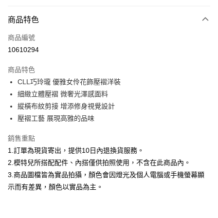
付款方式
商品特色
信用卡一次付款
商品編號
信用卡分期付款
10610294
3 期 0 利率 每期
NT$993
21家銀行
商品特色
合作金庫商業銀行
第一商業銀行
超商取貨付款
CLL巧玲瓏 優雅女伶花飾壓褶洋裝
華南商業銀行
彰化商業銀行
細緻立體壓褶 微奢光澤感面料
LINE Pay
上海商業儲蓄銀行
台北富邦商業銀行
國泰世華商業銀行
兆豐國際商業銀行
縱橫布紋剪接 增添修身視覺設計
Apple Pay
臺灣中小企業銀行
台中商業銀行
壓褶工藝 展現高雅的品味
匯豐（台灣）商業銀行
華泰商業銀行
街口支付
聯邦商業銀行
遠東國際商業銀行
銷售重點
元大商業銀行
永豐商業銀行
悠遊付
1.訂單為現貨寄出，提供10日內退換貨服務。
玉山商業銀行
星展（台灣）商業銀行
2.模特兒所搭配配件、內搭僅供拍照使用，不含在此商品內。
台新國際商業銀行
中國信託商業銀行
Google Pay
3.商品圖檔皆為實品拍攝，顏色會因燈光及個人電腦或手機螢幕顯
台灣樂天信用卡公司
全盈+PAY
示而有差異，顏色以實品為主。
大哥付你分期
相關說明