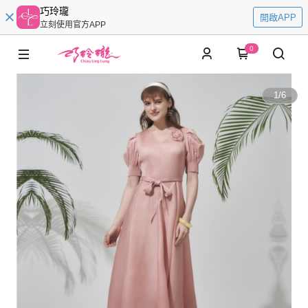
巧玲瓏
開啟APP
立刻使用官方APP
0
1
/
6