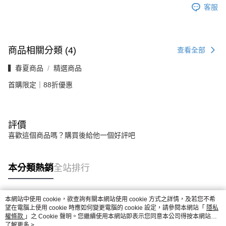
客服
商品相關分類 (4)
查看全部
▍春夏商品
精選商品
首購限定｜88折優惠
評價
喜歡這個商品嗎？購買後給他一個好評吧
本分類熱銷
全站排行
本網站中使用 cookie，欲查詢有關本網站使用 cookie 方式之詳情，及若您不希
熱門標籤
望在電腦上使用 cookie 時應如何變更電腦的 cookie 設定，請參閱本網站「
隱私
權條款
」之 Cookie 聲明。您繼續使用本網站即表示您同意本公司得按本網站使
用條款之 Cookie 聲明使用 cookie。
了解更多 >