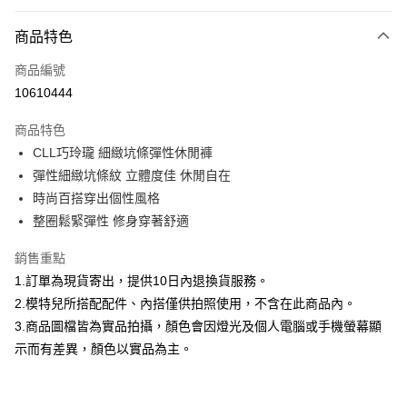
付款方式
商品特色
信用卡一次付款
商品編號
信用卡分期付款
10610444
3 期 0 利率 每期
NT$460
21家銀行
商品特色
合作金庫商業銀行
第一商業銀行
超商取貨付款
CLL巧玲瓏 細緻坑條彈性休閒褲
華南商業銀行
彰化商業銀行
彈性細緻坑條紋 立體度佳 休閒自在
LINE Pay
上海商業儲蓄銀行
台北富邦商業銀行
國泰世華商業銀行
兆豐國際商業銀行
時尚百搭穿出個性風格
Apple Pay
臺灣中小企業銀行
台中商業銀行
整圈鬆緊彈性 修身穿著舒適
匯豐（台灣）商業銀行
華泰商業銀行
街口支付
聯邦商業銀行
遠東國際商業銀行
銷售重點
元大商業銀行
永豐商業銀行
悠遊付
1.訂單為現貨寄出，提供10日內退換貨服務。
玉山商業銀行
星展（台灣）商業銀行
2.模特兒所搭配配件、內搭僅供拍照使用，不含在此商品內。
台新國際商業銀行
中國信託商業銀行
Google Pay
3.商品圖檔皆為實品拍攝，顏色會因燈光及個人電腦或手機螢幕顯
台灣樂天信用卡公司
全盈+PAY
示而有差異，顏色以實品為主。
大哥付你分期
相關說明