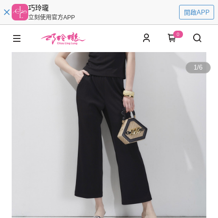
巧玲瓏
開啟APP
立刻使用官方APP
0
1
/
6