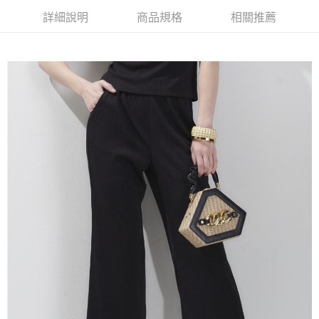
【大哥付你分期使用說明】
詳細說明
商品規格
相關推薦
AFTEE先享後付
1.本服務由台灣大哥大提供，台灣大哥大用戶可立即使用無須另外申請。
2.付款方式選擇「大哥付你分期」，訂單成立後會自動跳轉到大哥付的交易
相關說明
流程，驗證手機門號後，選擇欲分期的期數、繳款截止日，確認付款後即完
【關於「AFTEE先享後付」】
成交易。
ATM付款
AFTEE先享後付是「在收到商品之後才付款」的支付方式。 讓您購物簡單
3.實際核准額度、可分期數及費用金額請依後續交易確認頁面所載為準。
便利好安心！
4.訂單成立30分鐘內，如未前往確認交易或遇審核未通過，訂單將自動取
１．簡單：不需註冊會員、不需綁卡、不需儲值。
運送方式
消。如遇「轉專審核」未通過狀況，表示未達大哥付你分期系統評分，恕無
２．便利：只要手機號碼，簡訊認證，即可結帳。
法說明評估內容。
３．安心：先確認商品／服務後，再付款。
全家取貨付款
【繳款方式說明】
1.分期款項不併入電信帳單，「大哥付你分期」於每月結算日後寄送繳費提
每筆NT$120，滿NT$2,000(含以上)免運費
【「AFTEE先享後付」結帳流程】
醒簡訊。
１．於結帳方式選擇「AFTEE先享後付」後，將跳轉至「AFTEE先享後付」
2.透過簡訊連結打開帳單後，可選擇「超商條碼／台灣大直營門市／銀行轉
7-11取貨付款
結帳頁面，進行簡訊認證並確認金額後，即可完成結帳。
帳／街口支付／iPASS MONEY」等通路繳費。
２．訂單成立數日內，您將收到繳費通知簡訊。
每筆NT$120，滿NT$2,000(含以上)免運費
３．收到繳費通知簡訊後14天內，點擊此簡訊中的連結，可透過四大超商／
【注意事項】
ATM／網路銀行／等多元方式進行付款，方視為交易完成。
宅配
1.本服務係由「台灣大哥大股份有限公司」（以下簡稱本公司）所提供，讓
※ 請注意：結帳手續完成當下不需立刻繳費，但若您需要取消訂單，請聯絡
用戶於交易時，得透過本服務購買商品或服務，並由商店將買賣／分期付款
每筆NT$120，滿NT$2,000(含以上)免運費
購買商品的店家。未經商家同意取消之訂單仍視為有效，需透過AFTEE先享
買賣價金債權讓與本公司後，依約使用本公司帳單繳交帳款。
後付繳納相關費用。
2.基於同意付款使用「大哥付你分期」之契約關係目的，商店將以您的個人
※ 交易是否成功請以「AFTEE先享後付 」之結帳頁面顯示為準，若有關於
資料（包含姓名、電話或地址）提供予台灣大哥大進項蒐集、處理及利用，
是否繳費成功／繳費後需取消欲退款等相關疑問，請聯繫「AFTEE先享後付
由本公司與您本人進行分期帳單所需資料之確認、核對及更正。
客戶支援中心」
https://netprotections.freshdesk.com/support/home
3.完整用戶服務條款，請詳閱以下連結：
https://oppay.tw/userRule
【注意事項】