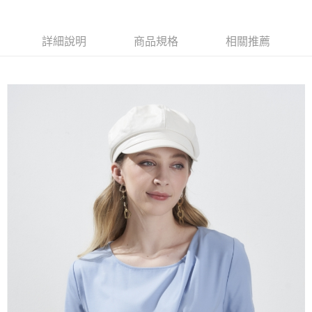
大哥付你分期
相關說明
【大哥付你分期使用說明】
詳細說明
商品規格
相關推薦
AFTEE先享後付
1.本服務由台灣大哥大提供，台灣大哥大用戶可立即使用無須另外申請。
2.付款方式選擇「大哥付你分期」，訂單成立後會自動跳轉到大哥付的交易
相關說明
流程，驗證手機門號後，選擇欲分期的期數、繳款截止日，確認付款後即完
【關於「AFTEE先享後付」】
成交易。
ATM付款
AFTEE先享後付是「在收到商品之後才付款」的支付方式。 讓您購物簡單
3.實際核准額度、可分期數及費用金額請依後續交易確認頁面所載為準。
便利好安心！
4.訂單成立30分鐘內，如未前往確認交易或遇審核未通過，訂單將自動取
１．簡單：不需註冊會員、不需綁卡、不需儲值。
運送方式
消。如遇「轉專審核」未通過狀況，表示未達大哥付你分期系統評分，恕無
２．便利：只要手機號碼，簡訊認證，即可結帳。
法說明評估內容。
３．安心：先確認商品／服務後，再付款。
全家取貨付款
【繳款方式說明】
1.分期款項不併入電信帳單，「大哥付你分期」於每月結算日後寄送繳費提
每筆NT$120，滿NT$2,000(含以上)免運費
【「AFTEE先享後付」結帳流程】
醒簡訊。
１．於結帳方式選擇「AFTEE先享後付」後，將跳轉至「AFTEE先享後付」
2.透過簡訊連結打開帳單後，可選擇「超商條碼／台灣大直營門市／銀行轉
7-11取貨付款
結帳頁面，進行簡訊認證並確認金額後，即可完成結帳。
帳／街口支付／iPASS MONEY」等通路繳費。
２．訂單成立數日內，您將收到繳費通知簡訊。
每筆NT$120，滿NT$2,000(含以上)免運費
３．收到繳費通知簡訊後14天內，點擊此簡訊中的連結，可透過四大超商／
【注意事項】
ATM／網路銀行／等多元方式進行付款，方視為交易完成。
宅配
1.本服務係由「台灣大哥大股份有限公司」（以下簡稱本公司）所提供，讓
※ 請注意：結帳手續完成當下不需立刻繳費，但若您需要取消訂單，請聯絡
用戶於交易時，得透過本服務購買商品或服務，並由商店將買賣／分期付款
每筆NT$120，滿NT$2,000(含以上)免運費
購買商品的店家。未經商家同意取消之訂單仍視為有效，需透過AFTEE先享
買賣價金債權讓與本公司後，依約使用本公司帳單繳交帳款。
後付繳納相關費用。
2.基於同意付款使用「大哥付你分期」之契約關係目的，商店將以您的個人
※ 交易是否成功請以「AFTEE先享後付 」之結帳頁面顯示為準，若有關於
資料（包含姓名、電話或地址）提供予台灣大哥大進項蒐集、處理及利用，
是否繳費成功／繳費後需取消欲退款等相關疑問，請聯繫「AFTEE先享後付
由本公司與您本人進行分期帳單所需資料之確認、核對及更正。
客戶支援中心」
https://netprotections.freshdesk.com/support/home