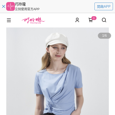
巧玲瓏
開啟APP
立刻使用官方APP
0
1
/
6