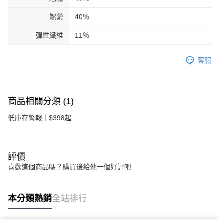
嫘縈
40％
彈性纖維
11％
客服
商品相關分類 (1)
低庫存警報｜$398起
評價
喜歡這個商品嗎？購買後給他一個好評吧
本分類熱銷
全站排行