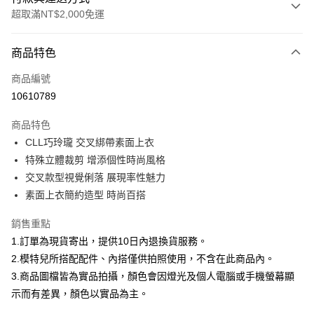
超取滿NT$2,000免運
付款方式
商品特色
信用卡一次付款
商品編號
信用卡分期付款
10610789
3 期 0 利率 每期
NT$266
21家銀行
商品特色
合作金庫商業銀行
第一商業銀行
超商取貨付款
CLL巧玲瓏 交叉綁帶素面上衣
華南商業銀行
彰化商業銀行
特殊立體裁剪 增添個性時尚風格
LINE Pay
上海商業儲蓄銀行
台北富邦商業銀行
國泰世華商業銀行
兆豐國際商業銀行
交叉款型視覺俐落 展現率性魅力
Apple Pay
臺灣中小企業銀行
台中商業銀行
素面上衣簡約造型 時尚百搭
匯豐（台灣）商業銀行
華泰商業銀行
街口支付
聯邦商業銀行
遠東國際商業銀行
銷售重點
元大商業銀行
永豐商業銀行
悠遊付
1.訂單為現貨寄出，提供10日內退換貨服務。
玉山商業銀行
星展（台灣）商業銀行
2.模特兒所搭配配件、內搭僅供拍照使用，不含在此商品內。
台新國際商業銀行
中國信託商業銀行
Google Pay
3.商品圖檔皆為實品拍攝，顏色會因燈光及個人電腦或手機螢幕顯
台灣樂天信用卡公司
全盈+PAY
示而有差異，顏色以實品為主。