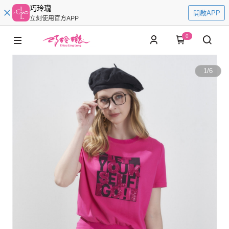
巧玲瓏
開啟APP
立刻使用官方APP
0
1
/
6