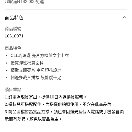
超取滿NT$2,000免運
付款方式
商品特色
信用卡一次付款
商品編號
信用卡分期付款
10610971
3 期 0 利率 每期
NT$460
21家銀行
商品特色
合作金庫商業銀行
第一商業銀行
超商取貨付款
CLL巧玲瓏 亮片方框英文字上衣
華南商業銀行
彰化商業銀行
優質彈性棉質面料
LINE Pay
上海商業儲蓄銀行
台北富邦商業銀行
國泰世華商業銀行
兆豐國際商業銀行
精緻立體亮片 字母印花設計
Apple Pay
臺灣中小企業銀行
台中商業銀行
側邊多裁片拼接 設計感十足
匯豐（台灣）商業銀行
華泰商業銀行
街口支付
聯邦商業銀行
遠東國際商業銀行
銷售重點
元大商業銀行
永豐商業銀行
悠遊付
1.訂單為現貨寄出，提供10日內退換貨服務。
玉山商業銀行
星展（台灣）商業銀行
2.模特兒所搭配配件、內搭僅供拍照使用，不含在此商品內。
台新國際商業銀行
中國信託商業銀行
Google Pay
3.商品圖檔皆為實品拍攝，顏色會因燈光及個人電腦或手機螢幕顯
台灣樂天信用卡公司
全盈+PAY
示而有差異，顏色以實品為主。
大哥付你分期