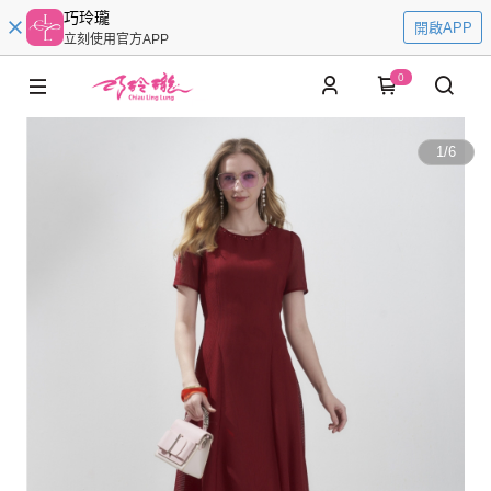
巧玲瓏
開啟APP
立刻使用官方APP
0
1
/
6