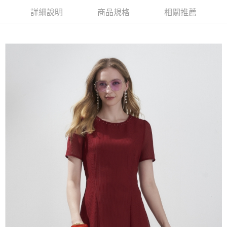
【大哥付你分期使用說明】
詳細說明
商品規格
相關推薦
AFTEE先享後付
1.本服務由台灣大哥大提供，台灣大哥大用戶可立即使用無須另外申請。
2.付款方式選擇「大哥付你分期」，訂單成立後會自動跳轉到大哥付的交易
相關說明
流程，驗證手機門號後，選擇欲分期的期數、繳款截止日，確認付款後即完
【關於「AFTEE先享後付」】
成交易。
ATM付款
AFTEE先享後付是「在收到商品之後才付款」的支付方式。 讓您購物簡單
3.實際核准額度、可分期數及費用金額請依後續交易確認頁面所載為準。
便利好安心！
4.訂單成立30分鐘內，如未前往確認交易或遇審核未通過，訂單將自動取
１．簡單：不需註冊會員、不需綁卡、不需儲值。
運送方式
消。如遇「轉專審核」未通過狀況，表示未達大哥付你分期系統評分，恕無
２．便利：只要手機號碼，簡訊認證，即可結帳。
法說明評估內容。
３．安心：先確認商品／服務後，再付款。
全家取貨付款
【繳款方式說明】
1.分期款項不併入電信帳單，「大哥付你分期」於每月結算日後寄送繳費提
每筆NT$120，滿NT$2,000(含以上)免運費
【「AFTEE先享後付」結帳流程】
醒簡訊。
１．於結帳方式選擇「AFTEE先享後付」後，將跳轉至「AFTEE先享後付」
2.透過簡訊連結打開帳單後，可選擇「超商條碼／台灣大直營門市／銀行轉
7-11取貨付款
結帳頁面，進行簡訊認證並確認金額後，即可完成結帳。
帳／街口支付／iPASS MONEY」等通路繳費。
２．訂單成立數日內，您將收到繳費通知簡訊。
每筆NT$120，滿NT$2,000(含以上)免運費
３．收到繳費通知簡訊後14天內，點擊此簡訊中的連結，可透過四大超商／
【注意事項】
ATM／網路銀行／等多元方式進行付款，方視為交易完成。
宅配
1.本服務係由「台灣大哥大股份有限公司」（以下簡稱本公司）所提供，讓
※ 請注意：結帳手續完成當下不需立刻繳費，但若您需要取消訂單，請聯絡
用戶於交易時，得透過本服務購買商品或服務，並由商店將買賣／分期付款
每筆NT$120，滿NT$2,000(含以上)免運費
購買商品的店家。未經商家同意取消之訂單仍視為有效，需透過AFTEE先享
買賣價金債權讓與本公司後，依約使用本公司帳單繳交帳款。
後付繳納相關費用。
2.基於同意付款使用「大哥付你分期」之契約關係目的，商店將以您的個人
※ 交易是否成功請以「AFTEE先享後付 」之結帳頁面顯示為準，若有關於
資料（包含姓名、電話或地址）提供予台灣大哥大進項蒐集、處理及利用，
是否繳費成功／繳費後需取消欲退款等相關疑問，請聯繫「AFTEE先享後付
由本公司與您本人進行分期帳單所需資料之確認、核對及更正。
客戶支援中心」
https://netprotections.freshdesk.com/support/home
3.完整用戶服務條款，請詳閱以下連結：
https://oppay.tw/userRule
【注意事項】