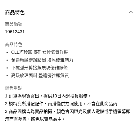
付款方式
商品特色
信用卡一次付款
商品編號
信用卡分期付款
10612431
3 期 0 利率 每期
NT$993
21家銀行
商品特色
合作金庫商業銀行
第一商業銀行
超商取貨付款
CLL巧玲瓏 優雅女伶氣質洋裝
華南商業銀行
彰化商業銀行
領邊精緻縫鑽點綴 增添優雅魅力
LINE Pay
上海商業儲蓄銀行
台北富邦商業銀行
國泰世華商業銀行
兆豐國際商業銀行
下襬弧形剪接線展現優雅線條
Apple Pay
臺灣中小企業銀行
台中商業銀行
高級紋理面料 整體優雅顯氣質
匯豐（台灣）商業銀行
華泰商業銀行
街口支付
聯邦商業銀行
遠東國際商業銀行
銷售重點
元大商業銀行
永豐商業銀行
悠遊付
1.訂單為現貨寄出，提供10日內退換貨服務。
玉山商業銀行
星展（台灣）商業銀行
2.模特兒所搭配配件、內搭僅供拍照使用，不含在此商品內。
台新國際商業銀行
中國信託商業銀行
Google Pay
3.商品圖檔皆為實品拍攝，顏色會因燈光及個人電腦或手機螢幕顯
台灣樂天信用卡公司
全盈+PAY
示而有差異，顏色以實品為主。
大哥付你分期
相關說明