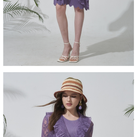
１．透過由恩沛科技股份有限公司提供之「AFTEE先享後付」服務完成之交
易，需依本服務之必要範圍內提供個人資料，並將交易相關給付款項請求債
權轉讓予恩沛科技股份有限公司。
２．關於個人資料處理事宜，請瀏覽以下網址：
https://aftee.tw/terms/#terms3
３．未成年的使用者請事先徵得法定代理人或監護人之同意方可使用
「AFTEE先享後付」，若未經同意申辦者引起之損失，本公司不負相關責
任。
４．使用「AFTEE先享後付」時，將依據個別帳號之用戶狀況，依本公司即
時審查核予不同之上限額度；若仍有額度不足之情形，本公司將視審查結果
請求用戶進行身份認證。
５．嚴禁一人註冊多個帳號或使用他人資訊註冊。若發現惡意使用之情形，
恩沛科技股份有限公司將有權停止該用戶之使用額度並採取法律行動。