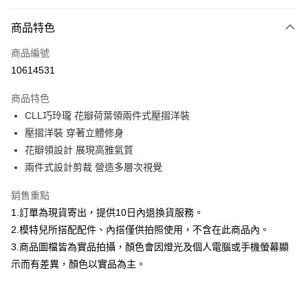
付款方式
商品特色
信用卡一次付款
商品編號
信用卡分期付款
10614531
3 期 0 利率 每期
NT$826
21家銀行
商品特色
合作金庫商業銀行
第一商業銀行
超商取貨付款
CLL巧玲瓏 花瓣荷葉領兩件式壓摺洋裝
華南商業銀行
彰化商業銀行
壓摺洋裝 穿著立體修身
LINE Pay
上海商業儲蓄銀行
台北富邦商業銀行
國泰世華商業銀行
兆豐國際商業銀行
花瓣領設計 展現高雅氣質
Apple Pay
臺灣中小企業銀行
台中商業銀行
兩件式設計剪裁 營造多層次視覺
匯豐（台灣）商業銀行
華泰商業銀行
街口支付
聯邦商業銀行
遠東國際商業銀行
銷售重點
元大商業銀行
永豐商業銀行
悠遊付
1.訂單為現貨寄出，提供10日內退換貨服務。
玉山商業銀行
星展（台灣）商業銀行
2.模特兒所搭配配件、內搭僅供拍照使用，不含在此商品內。
台新國際商業銀行
中國信託商業銀行
Google Pay
3.商品圖檔皆為實品拍攝，顏色會因燈光及個人電腦或手機螢幕顯
台灣樂天信用卡公司
全盈+PAY
示而有差異，顏色以實品為主。
大哥付你分期
相關說明