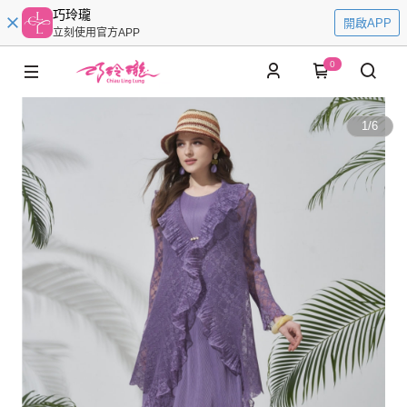
巧玲瓏
開啟APP
立刻使用官方APP
0
1
/
6