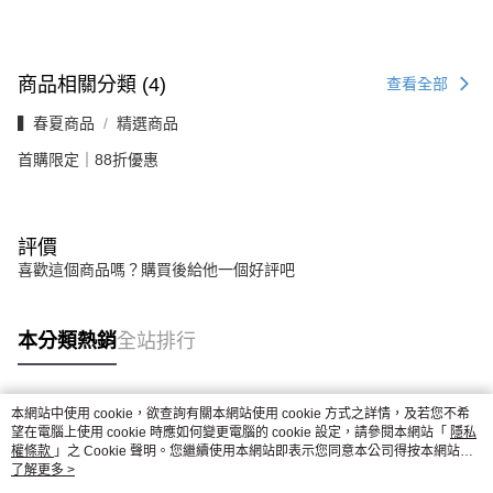
商品相關分類 (4)
查看全部
▍春夏商品
精選商品
首購限定｜88折優惠
評價
喜歡這個商品嗎？購買後給他一個好評吧
本分類熱銷
全站排行
本網站中使用 cookie，欲查詢有關本網站使用 cookie 方式之詳情，及若您不希
熱門標籤
望在電腦上使用 cookie 時應如何變更電腦的 cookie 設定，請參閱本網站「
隱私
權條款
」之 Cookie 聲明。您繼續使用本網站即表示您同意本公司得按本網站使
用條款之 Cookie 聲明使用 cookie。
了解更多 >