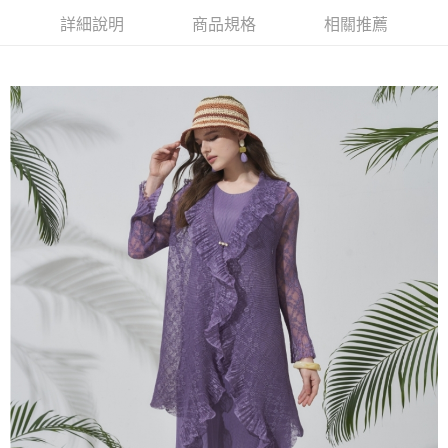
【大哥付你分期使用說明】
詳細說明
商品規格
相關推薦
AFTEE先享後付
1.本服務由台灣大哥大提供，台灣大哥大用戶可立即使用無須另外申請。
2.付款方式選擇「大哥付你分期」，訂單成立後會自動跳轉到大哥付的交易
相關說明
流程，驗證手機門號後，選擇欲分期的期數、繳款截止日，確認付款後即完
【關於「AFTEE先享後付」】
成交易。
ATM付款
AFTEE先享後付是「在收到商品之後才付款」的支付方式。 讓您購物簡單
3.實際核准額度、可分期數及費用金額請依後續交易確認頁面所載為準。
便利好安心！
4.訂單成立30分鐘內，如未前往確認交易或遇審核未通過，訂單將自動取
１．簡單：不需註冊會員、不需綁卡、不需儲值。
運送方式
消。如遇「轉專審核」未通過狀況，表示未達大哥付你分期系統評分，恕無
２．便利：只要手機號碼，簡訊認證，即可結帳。
法說明評估內容。
３．安心：先確認商品／服務後，再付款。
全家取貨付款
【繳款方式說明】
1.分期款項不併入電信帳單，「大哥付你分期」於每月結算日後寄送繳費提
每筆NT$120，滿NT$2,000(含以上)免運費
【「AFTEE先享後付」結帳流程】
醒簡訊。
１．於結帳方式選擇「AFTEE先享後付」後，將跳轉至「AFTEE先享後付」
2.透過簡訊連結打開帳單後，可選擇「超商條碼／台灣大直營門市／銀行轉
7-11取貨付款
結帳頁面，進行簡訊認證並確認金額後，即可完成結帳。
帳／街口支付／iPASS MONEY」等通路繳費。
２．訂單成立數日內，您將收到繳費通知簡訊。
每筆NT$120，滿NT$2,000(含以上)免運費
３．收到繳費通知簡訊後14天內，點擊此簡訊中的連結，可透過四大超商／
【注意事項】
ATM／網路銀行／等多元方式進行付款，方視為交易完成。
宅配
1.本服務係由「台灣大哥大股份有限公司」（以下簡稱本公司）所提供，讓
※ 請注意：結帳手續完成當下不需立刻繳費，但若您需要取消訂單，請聯絡
用戶於交易時，得透過本服務購買商品或服務，並由商店將買賣／分期付款
每筆NT$120，滿NT$2,000(含以上)免運費
購買商品的店家。未經商家同意取消之訂單仍視為有效，需透過AFTEE先享
買賣價金債權讓與本公司後，依約使用本公司帳單繳交帳款。
後付繳納相關費用。
2.基於同意付款使用「大哥付你分期」之契約關係目的，商店將以您的個人
※ 交易是否成功請以「AFTEE先享後付 」之結帳頁面顯示為準，若有關於
資料（包含姓名、電話或地址）提供予台灣大哥大進項蒐集、處理及利用，
是否繳費成功／繳費後需取消欲退款等相關疑問，請聯繫「AFTEE先享後付
由本公司與您本人進行分期帳單所需資料之確認、核對及更正。
客戶支援中心」
https://netprotections.freshdesk.com/support/home
3.完整用戶服務條款，請詳閱以下連結：
https://oppay.tw/userRule
【注意事項】