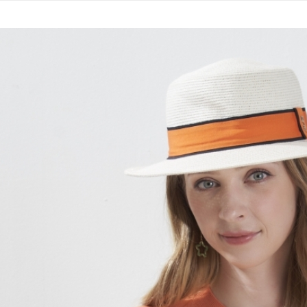
運送方式
無法說明
３．安心
【繳款方
全家取貨
1.分期款
【「AFT
醒簡訊。
每筆NT$1
１．於結帳
2.透過簡
付」結帳
帳／街口支
7-11取貨
２．訂單
３．收到繳
每筆NT$1
【注意事
／ATM／
1.本服務
※ 請注意
宅配
用戶於交
絡購買商品
款買賣價
先享後付
每筆NT$1
2.基於同
※ 交易是
資料（包
是否繳費成
用，由本
付客戶支
3.完整用
【注意事
１．透過由
交易，需
求債權轉
２．關於
https://aft
３．未成
「AFTE
任。