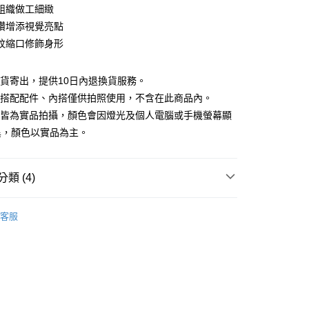
庫商業銀行
第一商業銀行
組織做工細緻
付款
業銀行
彰化商業銀行
鑽增添視覺亮點
業儲蓄銀行
台北富邦商業銀行
紋縮口修飾身形
華商業銀行
兆豐國際商業銀行
小企業銀行
台中商業銀行
台灣）商業銀行
華泰商業銀行
現貨寄出，提供10日內退換貨服務。
業銀行
遠東國際商業銀行
所搭配配件、內搭僅供拍照使用，不含在此商品內。
業銀行
永豐商業銀行
檔皆為實品拍攝，顏色會因燈光及個人電腦或手機螢幕顯
業銀行
星展（台灣）商業銀行
異，顏色以實品為主。
際商業銀行
中國信託商業銀行
y
天信用卡公司
類 (4)
分期
品
精選商品
客服
你分期使用說明】
88折優惠
享後付
由台灣大哥大提供，台灣大哥大用戶可立即使用無須另外申請。
式選擇「大哥付你分期」，訂單成立後會自動跳轉到大哥付的交易
款｜好評推薦
證手機門號後，選擇欲分期的期數、繳款截止日，確認付款後即
FTEE先享後付」】
。
先享後付是「在收到商品之後才付款」的支付方式。 讓您購物簡單
滿額折$200
准額度、可分期數及費用金額請依後續交易確認頁面所載為準。
心！
立30分鐘內，如未前往確認交易或遇審核未通過，訂單將自動取
：不需註冊會員、不需綁卡、不需儲值。
「轉專審核」未通過狀況，表示未達大哥付你分期系統評分，恕
：只要手機號碼，簡訊認證，即可結帳。