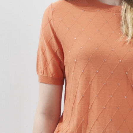
４．使用「
即時審查
結果請求
５．嚴禁
形，恩沛
動。