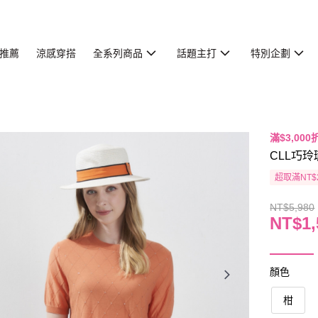
推薦
涼感穿搭
全系列商品
話題主打
特別企劃
滿$3,000
CLL巧玲
超取滿NT$
NT$5,980
NT$1,
顏色
柑