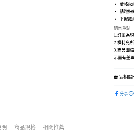
合作金
菱格紋
超商取貨
華南商
精緻貼
LINE Pay
上海商
下擺羅
國泰世
Apple Pay
銷售重點
臺灣中
匯豐（
1.訂單為
街口支付
聯邦商
2.模特兒
元大商
悠遊付
3.商品圖
玉山商
示而有差
台新國
Google Pa
台灣樂
全盈+PAY
商品相關分
大哥付你
▍春夏商
相關說明
分享
【大哥付
首購限定｜
AFTEE先
1.本服務
2.付款方
相關說明
熱銷多色
流程，驗
【關於「A
ATM付款
完成交易
AFTEE
精選商品｜
3.實際核
便利好安
說明
商品規格
相關推薦
4.訂單成
１．簡單
消。如遇
２．便利