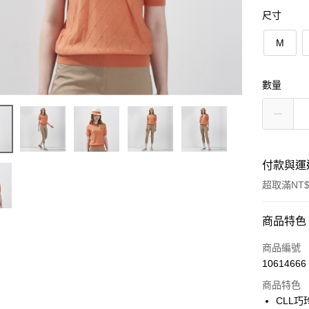
尺寸
M
數量
付款與運
超取滿NT$
付款方式
商品特色
信用卡一
商品編號
10614666
信用卡分
商品特色
3 期 
CLL