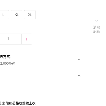
L
XL
2L
清除
紀錄
送方式
2,000免運
次付款
期付款
0 利率 每期
NT$526
21家銀行
巧玲瓏 簡約菱格紋針織上衣