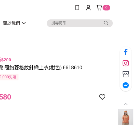
0
關於我們
折$200
瓏 簡約菱格紋針織上衣(柑色) 6618610
2,000免運
580