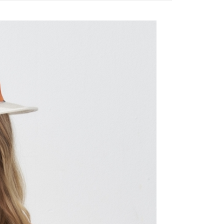
評估內容。
：先確認商品／服務後，再付款。
式說明】
付款
項不併入電信帳單，「大哥付你分期」於每月結算日後寄送繳費提
EE先享後付」結帳流程】
20，滿NT$2,000(含以上)免運費
方式選擇「AFTEE先享後付」後，將跳轉至「AFTEE先享後
訊連結打開帳單後，可選擇「超商條碼／台灣大直營門市／銀行轉
頁面，進行簡訊認證並確認金額後，即可完成結帳。
付／iPASS MONEY」等通路繳費。
付款
成立數日內，您將收到繳費通知簡訊。
費通知簡訊後14天內，點擊此簡訊中的連結，可透過四大超商
20，滿NT$2,000(含以上)免運費
項】
網路銀行／等多元方式進行付款，方視為交易完成。
係由「台灣大哥大股份有限公司」（以下簡稱本公司）所提供，讓
：結帳手續完成當下不需立刻繳費，但若您需要取消訂單，請聯
易時，得透過本服務購買商品或服務，並由商店將買賣／分期付
的店家。未經商家同意取消之訂單仍視為有效，需透過AFTEE
金債權讓與本公司後，依約使用本公司帳單繳交帳款。
繳納相關費用。
20，滿NT$2,000(含以上)免運費
意付款使用「大哥付你分期」之契約關係目的，商店將以您的個人
否成功請以「AFTEE先享後付 」之結帳頁面顯示為準，若有關於
含姓名、電話或地址）提供予台灣大哥大進項蒐集、處理及利
功／繳費後需取消欲退款等相關疑問，請聯繫「AFTEE先享後
公司與您本人進行分期帳單所需資料之確認、核對及更正。
援中心」
https://netprotections.freshdesk.com/support/home
戶服務條款，請詳閱以下連結：
https://oppay.tw/userRule
項】
恩沛科技股份有限公司提供之「AFTEE先享後付」服務完成之
依本服務之必要範圍內提供個人資料，並將交易相關給付款項請
讓予恩沛科技股份有限公司。
個人資料處理事宜，請瀏覽以下網址：
ee.tw/terms/#terms3
年的使用者請事先徵得法定代理人或監護人之同意方可使用
E先享後付」，若未經同意申辦者引起之損失，本公司不負相關責